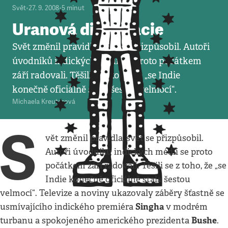
Svět
•
27. 9. 2008
•
5
minut
Uranová diplomacie
Svět změnil pravidla, svět se přizpůsobil. Autoři
úvodníků indických médií se proto počátkem
září radovali. Těšili se z toho, že „se Indie
konečně oficiálně stala šestou velmocí“.
Michaela Kreuterová
S
vět změnil pravidla, svět se přizpůsobil.
Autoři úvodníků indických médií se proto
počátkem září radovali. Těšili se z toho, že „se
Indie konečně oficiálně stala šestou
velmocí“. Televize a noviny ukazovaly záběry šťastně se
Singha
usmívajícího indického premiéra
v modrém
Bushe
turbanu a spokojeného amerického prezidenta
.