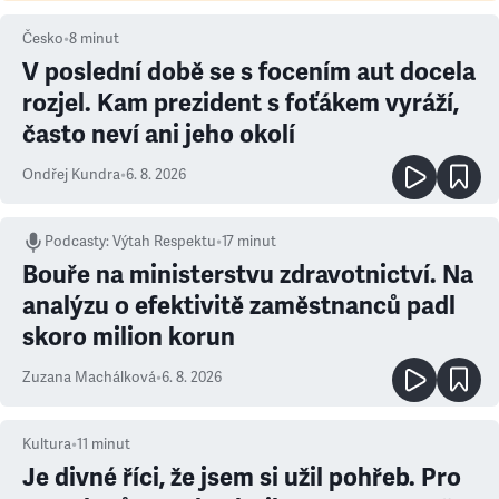
Česko
•
8
minut
V poslední době se s focením aut docela
rozjel. Kam prezident s foťákem vyráží,
často neví ani jeho okolí
Ondřej Kundra
•
6. 8. 2026
Podcasty
:
Výtah Respektu
•
17 minut
Bouře na ministerstvu zdravotnictví. Na
analýzu o efektivitě zaměstnanců padl
skoro milion korun
Zuzana Machálková
•
6. 8. 2026
Kultura
•
11
minut
Je divné říci, že jsem si užil pohřeb. Pro