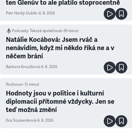
ten Glenův to ale platilo stoprocentně
Petr Horký
•
Dublin
•
6. 8. 2026
Podcasty
:
Tekutá společnost
•
39 minut
Natálie Kocábová: Jsem rváč a
nenávidím, když mi někdo říká ne a v
něčem brání
Barbora Kroužková
•
6. 8. 2026
Rozhovor
•
12
minut
Hodnoty jsou v politice i kulturní
diplomacii přítomné vždycky. Jen se
teď možná změní
Eva Soukeníková
•
6. 8. 2026