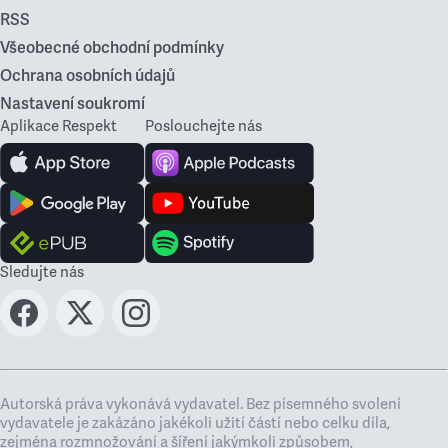
RSS
Všeobecné obchodní podmínky
Ochrana osobních údajů
Nastavení soukromí
Aplikace Respekt
Poslouchejte nás
Sledujte nás
Autorská práva vykonává vydavatel. Bez písemného svolení
vydavatele je zakázáno jakékoli užití částí nebo celku díla,
zejména rozmnožování a šíření jakýmkoli způsobem,