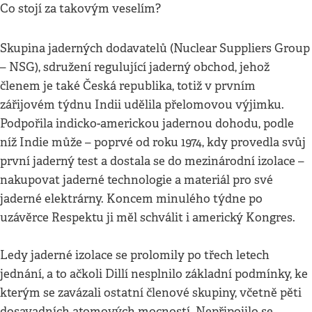
Co stojí za takovým veselím?
Skupina jaderných dodavatelů (Nuclear Suppliers Group
– NSG), sdružení regulující jaderný obchod, jehož
členem je také Česká republika, totiž v prvním
zářijovém týdnu Indii udělila přelomovou výjimku.
Podpořila indicko-americkou jadernou dohodu, podle
níž Indie může – poprvé od roku 1974, kdy provedla svůj
první jaderný test a dostala se do mezinárodní izolace –
nakupovat jaderné technologie a materiál pro své
jaderné elektrárny. Koncem minulého týdne po
uzávěrce Respektu ji měl schválit i americký Kongres.
Ledy jaderné izolace se prolomily po třech letech
jednání, a to ačkoli Dillí nesplnilo základní podmínky, ke
kterým se zavázali ostatní členové skupiny, včetně pěti
dosavadních atomových mocností. Nepřipojilo se