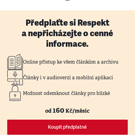
Předplaťte si Respekt
a nepřicházejte o cenné
informace.
Online přístup ke všem článkům a archivu
Články i v audioverzi a mobilní aplikaci
Možnost odemknout články pro blízké
160
od
Kč/měsíc
Koupit předplatné