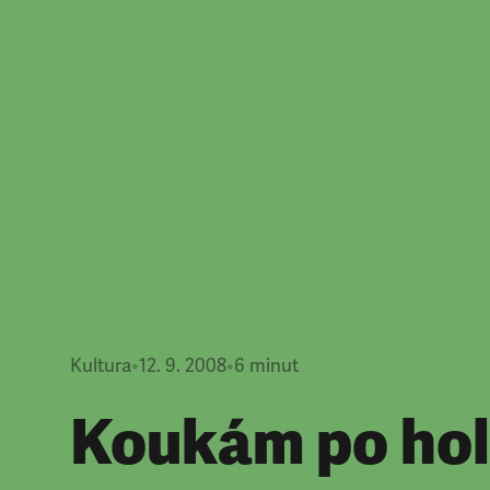
Kultura
•
12. 9. 2008
•
6
minut
Koukám po hol