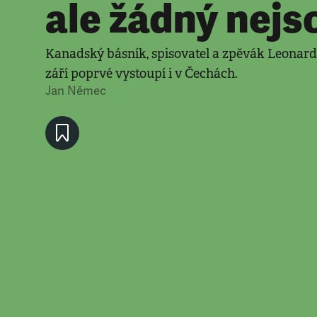
ale žádný nejs
Kanadský básník, spisovatel a zpěvák Leonar
září poprvé vystoupí i v Čechách.
Jan Němec