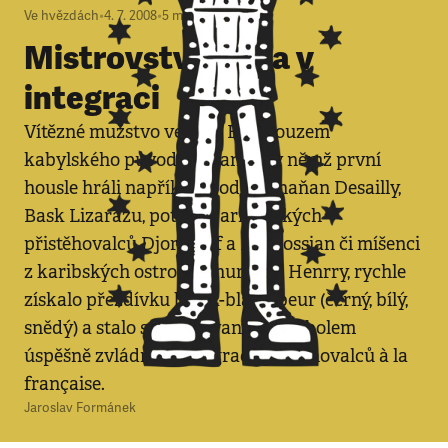
Ve hvězdách
•
4. 7. 2008
•
5
minut
Mistrovství světa v
integraci
Vítězné mužstvo vedené Francouzem
kabylského původu Zidanem, v němž první
housle hráli například rodilý Ghaňan Desailly,
Bask Lizarazu, potomci arménských
přistěhovalců Djorkaeff a Boghossian či míšenci
z karibských ostrovů Thuram a Henrry, rychle
získalo přezdívku black-blanc-beur (černý, bílý,
snědý) a stalo se opěvovaným symbolem
úspěšně zvládnuté integrace přistěhovalců à la
française.
Jaroslav Formánek