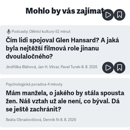
Mohlo by vás zajímat
Podcasty
:
Dělníci kultury
•
52 minut
Čím lidi spojoval Glen Hansard? A jaká
byla nejtěžší filmová role jinanu
dvoulaločného?
Jindřiška Bláhová
,
Jan H. Vitvar
,
Pavel Turek
•
8. 8. 2026
Psychologická poradna
•
4
minuty
Mám manžela, o jakého by stála spousta
žen. Náš vztah už ale není, co býval. Dá
se ještě zachránit?
Beáta Obradovičová
,
Denník N
•
8. 8. 2026