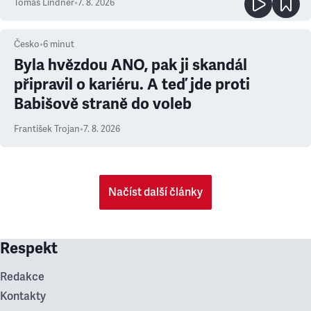
Tomáš Lindner
•
7. 8. 2026
Česko
•
6
minut
Byla hvězdou ANO, pak ji skandál
připravil o kariéru. A teď jde proti
Babišově straně do voleb
František Trojan
•
7. 8. 2026
Načíst další články
Respekt
Redakce
Kontakty