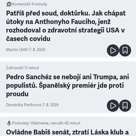
Komentář
•
4
minuty
Patříš před soud, doktůrku. Jak chápat
útoky na Anthonyho Fauciho, jenž
rozhodoval o zdravotní strategii USA v
časech covidu
Martin Uhlíř
•
7. 8. 2026
Zahraničí
•
11
minut
Pedro Sanchéz se nebojí ani Trumpa, ani
populistů. Španělský premiér jde proti
proudu
Dominika Perlínová
•
7. 8. 2026
Podcasty
:
Vládneme, nerušit
•
42 minut
Ovládne Babiš senát, ztratí Láska klub a