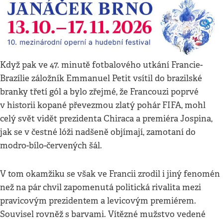
Když pak ve 47. minutě fotbalového utkání Francie-
Brazílie záložník Emmanuel Petit vsítil do brazilské
branky třetí gól a bylo zřejmé, že Francouzi poprvé
v historii kopané převezmou zlatý pohár FIFA, mohl
celý svět vidět prezidenta Chiraca a premiéra Jospina,
jak se v čestné lóži nadšeně objímají, zamotaní do
modro-bílo-červených šál.
V tom okamžiku se však ve Francii zrodil i jiný fenomén
než na pár chvil zapomenutá politická rivalita mezi
pravicovým prezidentem a levicovým premiérem.
Souvisel rovněž s barvami. Vítězné mužstvo vedené