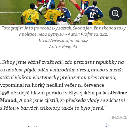
Fotografie: Je to francouzský zázrak. Škoda jen, že nekopou taky
v politice nebo byznysu. - Autor: Profimedia.cz,
http://www.profimedia.cz
Autor: Respekt
„Tehdy jsme vážně zvažovali, zda prezident republiky na
tu událost půjde oděn v národním dresu, anebo s menší
státní vlajkou vlastenecky přehozenou přes ramena,“
vzpomínal na horký nedělní večer 12. července
Jérôme
1998 někdejší hlavní poradce v Elysejském paláci
Monod
„A pak jsme zjistili, že předseda vlády se zúčastní
.
s šálou v barvách trikolory, takže to bylo jasné.“
↓ INZERCE