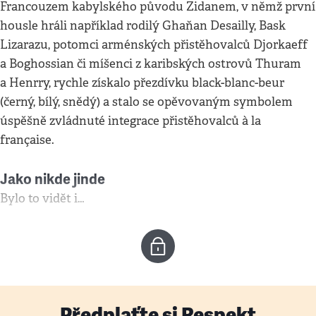
Francouzem kabylského původu Zidanem, v němž první
housle hráli například rodilý Ghaňan Desailly, Bask
Lizarazu, potomci arménských přistěhovalců Djorkaeff
a Boghossian či míšenci z karibských ostrovů Thuram
a Henrry, rychle získalo přezdívku black-blanc-beur
(černý, bílý, snědý) a stalo se opěvovaným symbolem
úspěšně zvládnuté integrace přistěhovalců à la
française.
Jako nikde jinde
Bylo to vidět i…
Předplaťte si Respekt