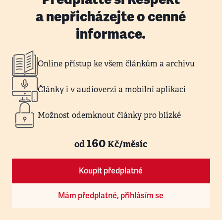
a nepřicházejte o cenné
informace.
Online přístup ke všem článkům a archivu
Články i v audioverzi a mobilní aplikaci
Možnost odemknout články pro blízké
160
od
Kč/měsíc
Koupit předplatné
Mám předplatné, přihlásím se