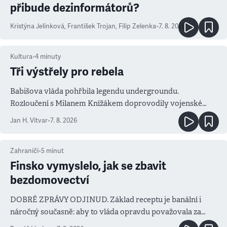
přibude dezinformátorů?
Kristýna Jelínková
,
František Trojan
,
Filip Zelenka
•
7. 8. 2026
Kultura
•
4
minuty
Tři výstřely pro rebela
Babišova vláda pohřbila legendu undergroundu.
Rozloučení s Milanem Knížákem doprovodily vojenské
salvy i kritika pokrokářů
Jan H. Vitvar
•
7. 8. 2026
Zahraničí
•
5
minut
Finsko vymyslelo, jak se zbavit
bezdomovectví
DOBRÉ ZPRÁVY ODJINUD. Základ receptu je banální i
náročný současně: aby to vláda opravdu považovala za
prioritu