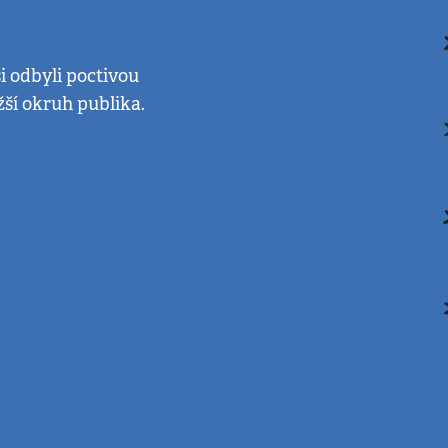
si odbyli poctivou
žší okruh publika.