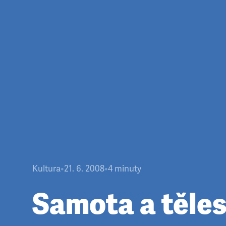
Kultura
•
21. 6. 2008
•
4
minuty
Samota a těle