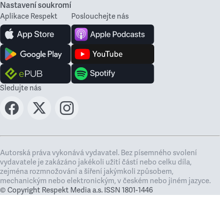
Nastavení soukromí
Aplikace Respekt
Poslouchejte nás
Sledujte nás
Autorská práva vykonává vydavatel. Bez písemného svolení
vydavatele je zakázáno jakékoli užití částí nebo celku díla,
zejména rozmnožování a šíření jakýmkoli způsobem,
mechanickým nebo elektronickým, v českém nebo jiném jazyce.
© Copyright Respekt Media a.s. ISSN 1801-1446