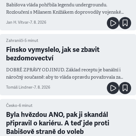
Babišova vláda pohřbila legendu undergroundu.
Rozloučení s Milanem Knížákem doprovodily vojenské
salvy i kritika pokrokářů
Jan H. Vitvar
•
7. 8. 2026
Zahraničí
•
5
minut
Finsko vymyslelo, jak se zbavit
bezdomovectví
DOBRÉ ZPRÁVY ODJINUD. Základ receptu je banální i
náročný současně: aby to vláda opravdu považovala za
prioritu
Tomáš Lindner
•
7. 8. 2026
Česko
•
6
minut
Byla hvězdou ANO, pak ji skandál
připravil o kariéru. A teď jde proti
Babišově straně do voleb