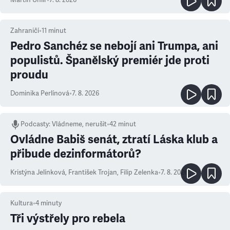
Martin Uhlíř
•
7. 8. 2026
Zahraničí
•
11
minut
Pedro Sanchéz se nebojí ani Trumpa, ani
populistů. Španělský premiér jde proti
proudu
Dominika Perlínová
•
7. 8. 2026
Podcasty
:
Vládneme, nerušit
•
42 minut
Ovládne Babiš senát, ztratí Láska klub a
přibude dezinformátorů?
Kristýna Jelínková
,
František Trojan
,
Filip Zelenka
•
7. 8. 2026
Kultura
•
4
minuty
Tři výstřely pro rebela