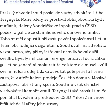
Pražský obvodní soud poslal do vazby advokáta Jiřího
Teryngela. Muže, který se proslavil obhajobou ruských
mafiánů, Heleny Vondráčkové i spoluprací s ČSSD,
podezírá policie ze stamilionového daňového úniku.
Toho se měl dopustit při zastupování společnosti Letka
Team obchodující s cigaretami. Soud uvalil na advokáta
vazbu proto, aby při vyšetřování neovlivňoval další
svědky. Bývalý milicionář Teryngel pracoval do začátku
90. let na generální prokuratuře, ze které ale musel kvůli
své minulosti odejít. Jako advokát poté přišel o licenci
za to, že v aféře kolem prodeje Českého domu v Moskvě
zastupoval obě strany sporu. Soud mu však členství
v advokátní komoře vrátil. Teryngel také proslul tím, že
pomáhal bývalému předsedovi ČSSD Miloši Zemanovi
řešit tehdejší aféry jeho strany.