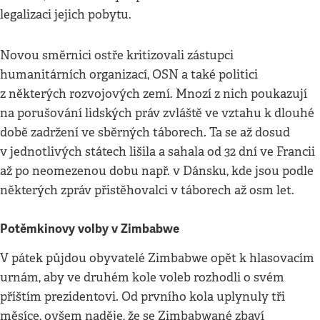
legalizaci jejich pobytu.
Novou směrnici ostře kritizovali zástupci
humanitárních organizací, OSN a také politici
z některých rozvojových zemí. Mnozí z nich poukazují
na porušování lidských práv zvláště ve vztahu k dlouhé
době zadržení ve sběrných táborech. Ta se až dosud
v jednotlivých státech lišila a sahala od 32 dní ve Francii
až po neomezenou dobu např. v Dánsku, kde jsou podle
některých zpráv přistěhovalci v táborech až osm let.
Potěmkinovy volby v Zimbabwe
V pátek půjdou obyvatelé Zimbabwe opět k hlasovacím
urnám, aby ve druhém kole voleb rozhodli o svém
příštím prezidentovi. Od prvního kola uplynuly tři
měsíce, ovšem naděje, že se Zimbabwané zbaví