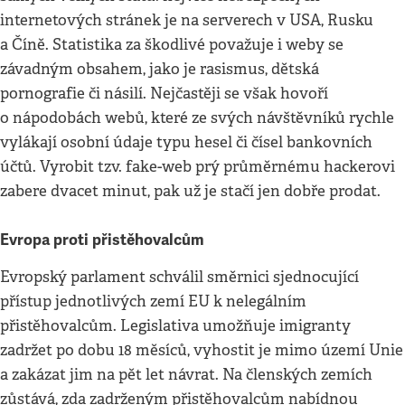
internetových stránek je na serverech v USA, Rusku
a Číně. Statistika za škodlivé považuje i weby se
závadným obsahem, jako je rasismus, dětská
pornografie či násilí. Nejčastěji se však hovoří
o nápodobách webů, které ze svých návštěvníků rychle
vylákají osobní údaje typu hesel či čísel bankovních
účtů. Vyrobit tzv. fake-web prý průměrnému hackerovi
zabere dvacet minut, pak už je stačí jen dobře prodat.
Evropa proti přistěhovalcům
Evropský parlament schválil směrnici sjednocující
přístup jednotlivých zemí EU k nelegálním
přistěhovalcům. Legislativa umožňuje imigranty
zadržet po dobu 18 měsíců, vyhostit je mimo území Unie
a zakázat jim na pět let návrat. Na členských zemích
zůstává, zda zadrženým přistěhovalcům nabídnou