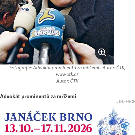
Fotografie: Advokát prominentů za mřížemi - Autor: ČTK,
www.ctk.cz
Autor: ČTK
Advokát prominentů za mřížemi
↓ INZERCE