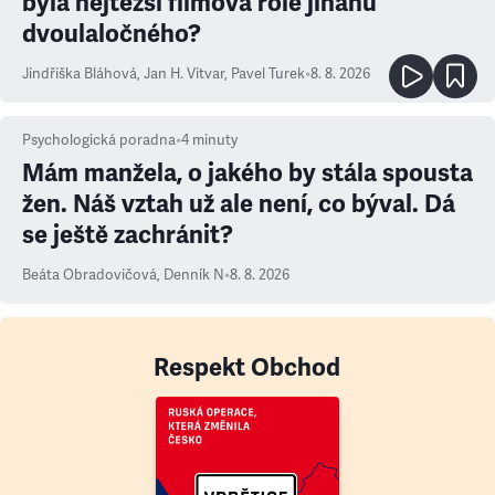
byla nejtěžší filmová role jinanu
dvoulaločného?
Jindřiška Bláhová
,
Jan H. Vitvar
,
Pavel Turek
•
8. 8. 2026
Psychologická poradna
•
4
minuty
Mám manžela, o jakého by stála spousta
žen. Náš vztah už ale není, co býval. Dá
se ještě zachránit?
Beáta Obradovičová
,
Denník N
•
8. 8. 2026
Respekt Obchod