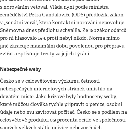
s norováním vetoval. Vláda nyní podle ministra
zemědělství Petra Gandaloviče (ODS) předložila zákon
v „senátní verzi“, která kontaktní norování nepovoluje.
Sněmovna dnes předlohu schválila. Ze 182 zákonodárců
pro ni hlasovalo 149, proti nebyl nikdo. Norma mimo
jiné zkracuje maximální dobu povolenou pro přepravu
zvířat a zpřísňuje tresty za jejich týrání.
Nebezpečné weby
Česko se v celosvětovém výzkumu četnosti
nebezpečných internetových stránek umístilo na
devátém místě. Jako krizové byly hodnoceny weby,
které můžou člověka rychle připravit o peníze, osobní
údaje nebo mu zavirovat počítač. Česko se s podílem na
celosvětové produkci 0,9 procenta ocitlo ve společnosti
samých velkých států: nejvíce nebezpečných