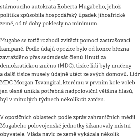
stárnoucího autokrata Roberta Mugabeho, jehož
politika způsobila hospodářský úpadek jihoafrické
země, od té doby poklesly na minimum.
Mugabe se totiž rozhodl zvítězit pomocí zastrašovací
kampaně. Podle údajů opozice bylo od konce března
zavražděno přes sedmdesát členů Hnutí za
demokratickou změnu (MDC), tisíce lidí byly mučeny
a další tisíce musely údajně utéct ze svých domovů. Lídr
MDC Morgan Tsvangirai, kterému v prvním kole voleb
jen těsně unikla potřebná nadpoloviční většina hlasů,
byl v minulých týdnech několikrát zatčen.
V opozičních oblastech podle zpráv zahraničních médií
Mugabeho polovojenské jednotky šikanovaly místní
obyvatele. Vláda navíc ze země vykázala několik