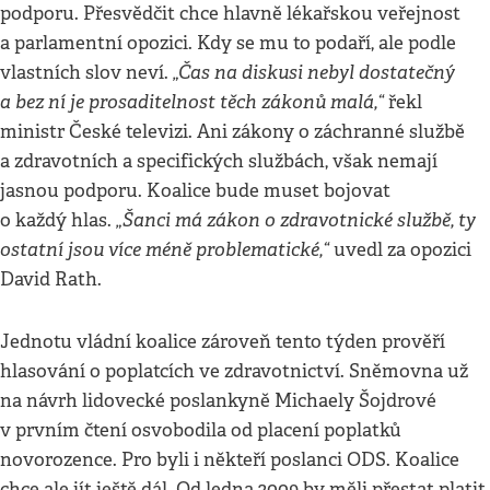
podporu. Přesvědčit chce hlavně lékařskou veřejnost
a parlamentní opozici. Kdy se mu to podaří, ale podle
„Čas na diskusi nebyl dostatečný
vlastních slov neví.
a bez ní je prosaditelnost těch zákonů malá,“
řekl
ministr České televizi. Ani zákony o záchranné službě
a zdravotních a specifických službách, však nemají
jasnou podporu. Koalice bude muset bojovat
„Šanci má zákon o zdravotnické službě, ty
o každý hlas.
ostatní jsou více méně problematické,“
uvedl za opozici
David Rath.
Jednotu vládní koalice zároveň tento týden prověří
hlasování o poplatcích ve zdravotnictví. Sněmovna už
na návrh lidovecké poslankyně Michaely Šojdrové
v prvním čtení osvobodila od placení poplatků
novorozence. Pro byli i někteří poslanci ODS. Koalice
chce ale jít ještě dál. Od ledna 2009 by měli přestat platit