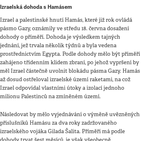
Izraelská dohoda s Hamásem
Izrael a palestinské hnutí Hamás, které již rok ovládá
pásmo Gazy, oznámily ve středu 18. června dosažení
dohody o příměří. Dohoda je výsledkem tajných
jednání, jež trvala několik týdnů a byla vedena
prostřednictvím Egypta. Podle dohody mělo být příměří
zahájeno třídenním klidem zbraní, po jehož vypršení by
měl Izrael částečně uvolnit blokádu pásma Gazy. Hamás
až dosud ostřeloval izraelské území raketami, na což
Izrael odpovídal vlastními útoky a izolací jednoho
milionu Palestinců na zmíněném území.
Následovat by mělo vyjednávání o výměně uvězněných
příslušníků Hamásu za dva roky zadržovaného
izraelského vojáka Gilada Šalita. Příměří má podle
dohody trvat šest měsíců, je však všeobecně