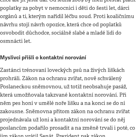
poplatky za pobyt v nemocnici i děti do šesti let, dárci
orgánů a ti, kterým nařídil léčbu soud. Proti koaličnímu
návrhu stojí návrh opozice, která chce od poplatků
osvobodit důchodce, sociálně slabé a mladé lidi do
osmnácti let.
Myslivci přišli o kontaktní norování
Zastánci trénovaní loveckých psů na živých liškách
prohráli. Zákon na ochranu zvířat, nově schválený
Poslaneckou sněmovnou, už totiž neobsahuje pasáž,
která umožňovala takzvané kontaktní norování. Při
něm pes honí v umělé noře lišku a na konci se do ní
zakousne. Sněmovna přitom zákon na ochranu zvířat
projednávala už loni a kontaktní norování se do něj
poslancům podařilo prosadit a na změně trvali i poté, co
jim zákon vrátil Senát. Prezident pak zákon