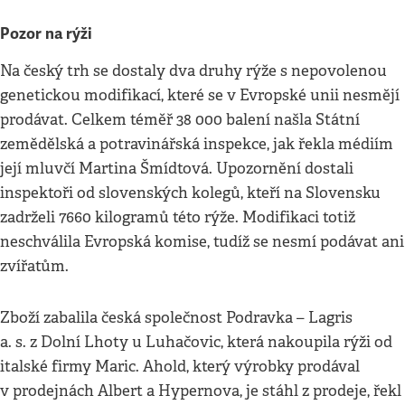
Pozor na rýži
Na český trh se dostaly dva druhy rýže s nepovolenou
genetickou modifikací, které se v Evropské unii nesmějí
prodávat. Celkem téměř 38 000 balení našla Státní
zemědělská a potravinářská inspekce, jak řekla médiím
její mluvčí Martina Šmídtová. Upozornění dostali
inspektoři od slovenských kolegů, kteří na Slovensku
zadrželi 7660 kilogramů této rýže. Modifikaci totiž
neschválila Evropská komise, tudíž se nesmí podávat ani
zvířatům.
Zboží zabalila česká společnost Podravka – Lagris
a. s. z Dolní Lhoty u Luhačovic, která nakoupila rýži od
italské firmy Maric. Ahold, který výrobky prodával
v prodejnách Albert a Hypernova, je stáhl z prodeje, řekl