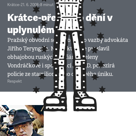
Krátce
•
21. 6. 2008
•
8
minut
Krátce-přehled o dění v
uplynulém týdnu
Pražský obvodní soud poslal do vazby advokáta
Jiřího Teryngela. Muže, který se proslavil
obhajobou ruských mafiánů, Heleny
Vondráčkové i spoluprací s ČSSD, podezírá
policie ze stamilionového daňového úniku.
Respekt