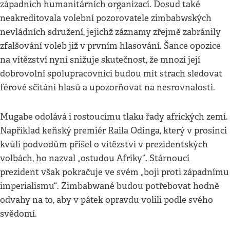
západních humanitárních organizací. Dosud také
neakreditovala volební pozorovatele zimbabwských
nevládních sdružení, jejichž záznamy zřejmě zabránily
zfalšování voleb již v prvním hlasování. Šance opozice
na vítězství nyní snižuje skutečnost, že mnozí její
dobrovolní spolupracovníci budou mít strach sledovat
férové sčítání hlasů a upozorňovat na nesrovnalosti.
Mugabe odolává i rostoucímu tlaku řady afrických zemí.
Například keňský premiér Raila Odinga, který v prosinci
kvůli podvodům přišel o vítězství v prezidentských
volbách, ho nazval „ostudou Afriky“. Stárnoucí
prezident však pokračuje ve svém „boji proti západnímu
imperialismu“. Zimbabwané budou potřebovat hodně
odvahy na to, aby v pátek opravdu volili podle svého
svědomí.