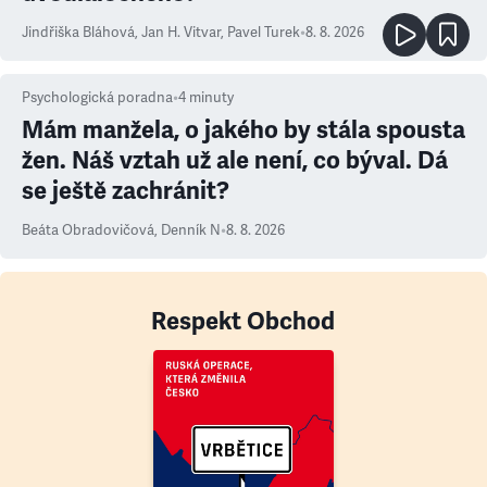
Jindřiška Bláhová
,
Jan H. Vitvar
,
Pavel Turek
•
8. 8. 2026
Psychologická poradna
•
4
minuty
Mám manžela, o jakého by stála spousta
žen. Náš vztah už ale není, co býval. Dá
se ještě zachránit?
Beáta Obradovičová
,
Denník N
•
8. 8. 2026
Respekt Obchod