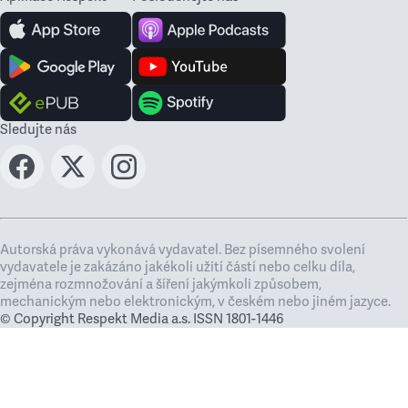
Sledujte nás
Autorská práva vykonává vydavatel. Bez písemného svolení
vydavatele je zakázáno jakékoli užití částí nebo celku díla,
zejména rozmnožování a šíření jakýmkoli způsobem,
mechanickým nebo elektronickým, v českém nebo jiném jazyce.
© Copyright Respekt Media a.s. ISSN 1801-1446