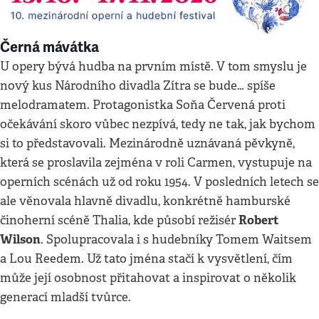
Černá mávátka
U opery bývá hudba na prvním místě. V tom smyslu je
nový kus Národního divadla Zítra se bude… spíše
melodramatem. Protagonistka Soňa Červená proti
očekávání skoro vůbec nezpívá, tedy ne tak, jak bychom
si to představovali. Mezinárodně uznávaná pěvkyně,
která se proslavila zejména v roli Carmen, vystupuje na
operních scénách už od roku 1954. V posledních letech se
ale věnovala hlavně divadlu, konkrétně hamburské
Robert
činoherní scéně Thalia, kde působí režisér
Wilson
. Spolupracovala i s hudebníky Tomem Waitsem
a Lou Reedem. Už tato jména stačí k vysvětlení, čím
může její osobnost přitahovat a inspirovat o několik
generací mladší tvůrce.