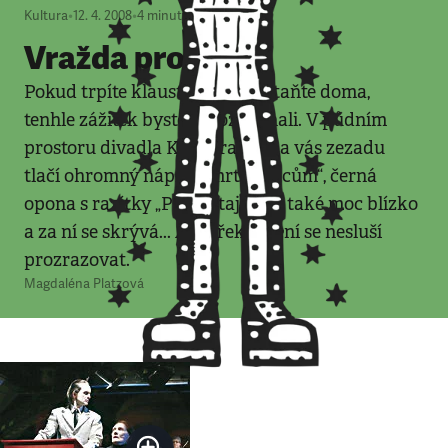
Kultura
•
12. 4. 2008
•
4
minuty
Vražda pro masy
Pokud trpíte klaustrofobií, zůstaňte doma,
tenhle zážitek byste nerozdýchali. V půdním
prostoru divadla Kolowrat se na vás zezadu
tlačí ohromný nápis „Smrt zrádcům“, černá
opona s razítky „Přísně tajné“ je také moc blízko
a za ní se skrývá... Ale překvapení se nesluší
prozrazovat.
Magdaléna Platzová