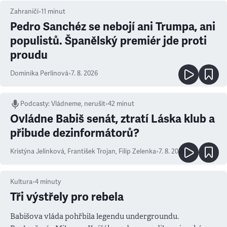
Zahraničí
•
11
minut
Pedro Sanchéz se nebojí ani Trumpa, ani
populistů. Španělský premiér jde proti
proudu
Dominika Perlínová
•
7. 8. 2026
Podcasty
:
Vládneme, nerušit
•
42 minut
Ovládne Babiš senát, ztratí Láska klub a
přibude dezinformátorů?
Kristýna Jelínková
,
František Trojan
,
Filip Zelenka
•
7. 8. 2026
Kultura
•
4
minuty
Tři výstřely pro rebela
Babišova vláda pohřbila legendu undergroundu.