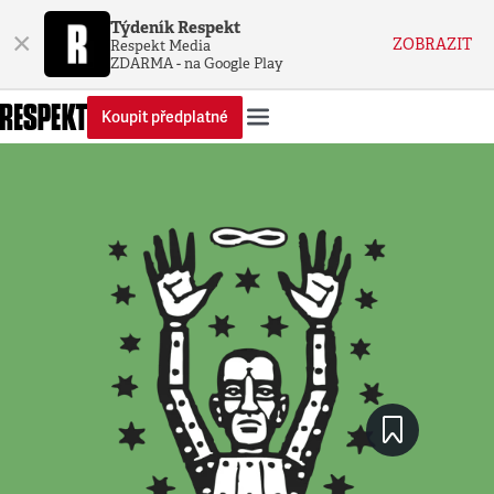
Týdeník Respekt
×
ZOBRAZIT
Respekt Media
ZDARMA - na Google Play
Koupit předplatné