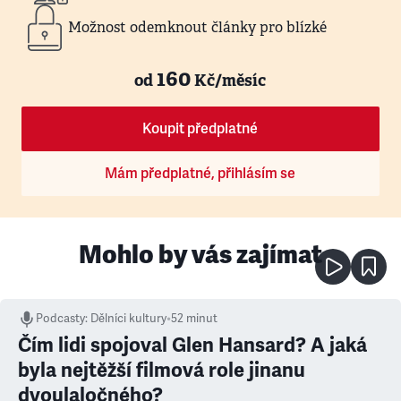
Možnost odemknout články pro blízké
160
od
Kč/měsíc
Koupit předplatné
Mám předplatné, přihlásím se
Mohlo by vás zajímat
Podcasty
:
Dělníci kultury
•
52 minut
Čím lidi spojoval Glen Hansard? A jaká
byla nejtěžší filmová role jinanu
dvoulaločného?