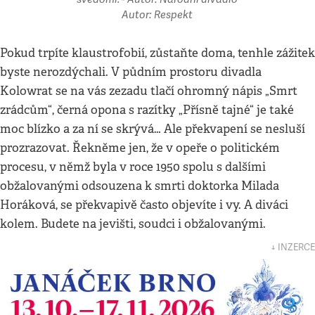
Autor: Respekt
Pokud trpíte klaustrofobií, zůstaňte doma, tenhle zážitek
byste nerozdýchali. V půdním prostoru divadla
Kolowrat se na vás zezadu tlačí ohromný nápis „Smrt
zrádcům“, černá opona s razítky „Přísně tajné“ je také
moc blízko a za ní se skrývá… Ale překvapení se nesluší
prozrazovat. Řekněme jen, že v opeře o politickém
procesu, v němž byla v roce 1950 spolu s dalšími
obžalovanými odsouzena k smrti doktorka Milada
Horáková, se překvapivě často objevíte i vy. A diváci
kolem. Budete na jevišti, soudci i obžalovanými.
↓ INZERCE