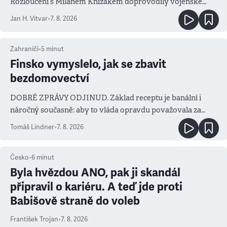
Rozloučení s Milanem Knížákem doprovodily vojenské
salvy i kritika pokrokářů
Jan H. Vitvar
•
7. 8. 2026
Zahraničí
•
5
minut
Finsko vymyslelo, jak se zbavit
bezdomovectví
DOBRÉ ZPRÁVY ODJINUD. Základ receptu je banální i
náročný současně: aby to vláda opravdu považovala za
prioritu
Tomáš Lindner
•
7. 8. 2026
Česko
•
6
minut
Byla hvězdou ANO, pak ji skandál
připravil o kariéru. A teď jde proti
Babišově straně do voleb
František Trojan
•
7. 8. 2026