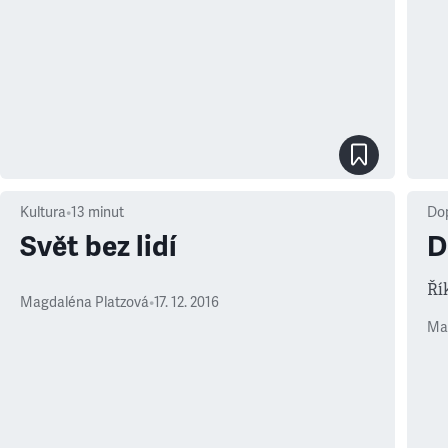
Kultura
•
13
minut
Dop
Svět bez lidí
D
Ří
Magdaléna Platzová
•
17. 12. 2016
Ma