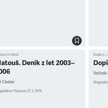
tura
•
5
minut
Dopis z…
•
atouš. Deník z let 2003–
Dopi
006
Večírek 
í Cieslar
Magdalén
gdaléna Platzová
•
27. 2. 2016