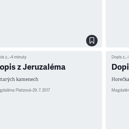
is z…
•
4
minuty
Dopis z…
•
opis z Jeruzaléma
Dopi
starých kamenech
Horečka
gdaléna Platzová
•
29. 7. 2017
Magdalén