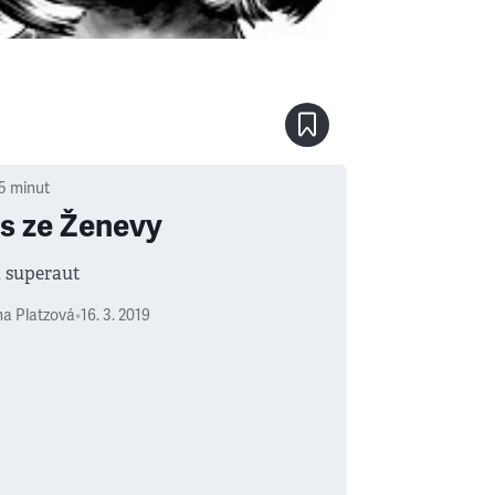
5
minut
s ze Ženevy
a superaut
a Platzová
•
16. 3. 2019