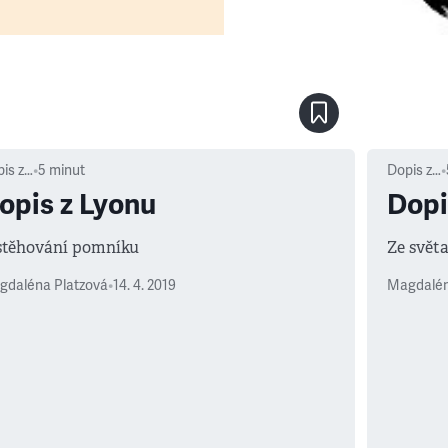
is z…
•
5
minut
Dopis z…
•
opis z Lyonu
Dopi
stěhování pomníku
Ze svět
gdaléna Platzová
•
14. 4. 2019
Magdalén