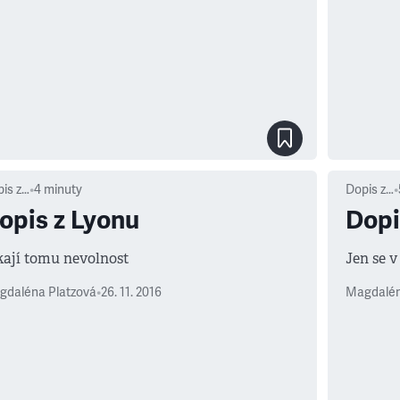
is z…
•
4
minuty
Dopis z…
•
opis z Lyonu
Dopi
kají tomu nevolnost
Jen se 
gdaléna Platzová
•
26. 11. 2016
Magdalén