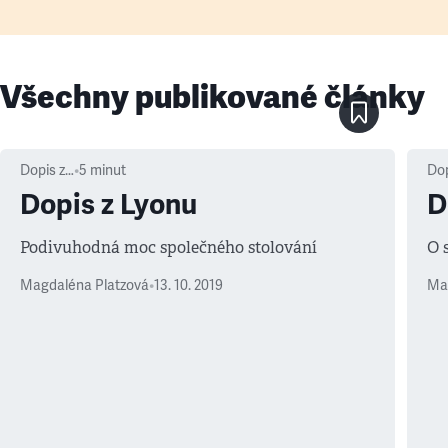
Všechny publikované články
Dopis z…
•
5
minut
Dop
Dopis z Lyonu
D
Podivuhodná moc společného stolování
O 
Magdaléna Platzová
•
13. 10. 2019
Ma