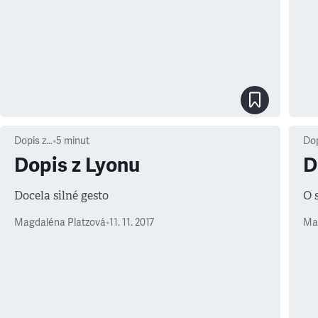
Dopis z…
•
5
minut
Dop
Dopis z Lyonu
D
Docela silné gesto
O 
Magdaléna Platzová
•
11. 11. 2017
Ma