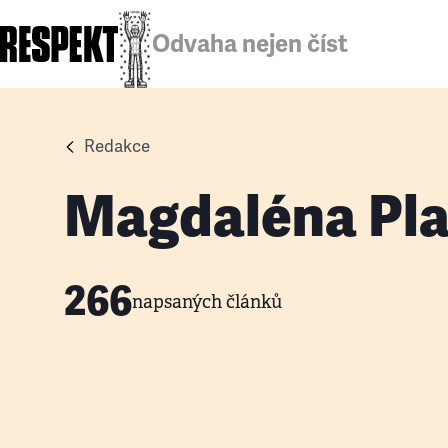
Odvaha nejen číst
Redakce
Magdaléna Pla
266
napsaných článků