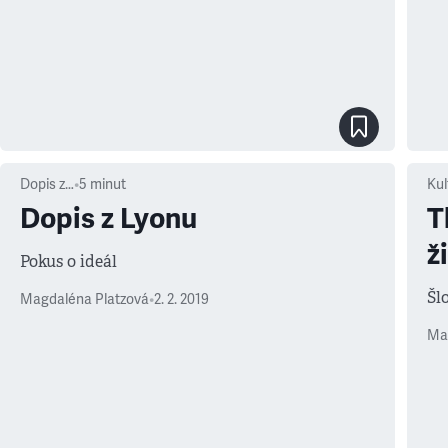
Dopis z…
•
5
minut
Kul
Dopis z Lyonu
T
ž
Pokus o ideál
Šl
Magdaléna Platzová
•
2. 2. 2019
Ma