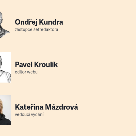
Ondřej Kundra
zástupce šéfredaktora
Pavel Kroulík
editor webu
Kateřina Mázdrová
vedoucí vydání