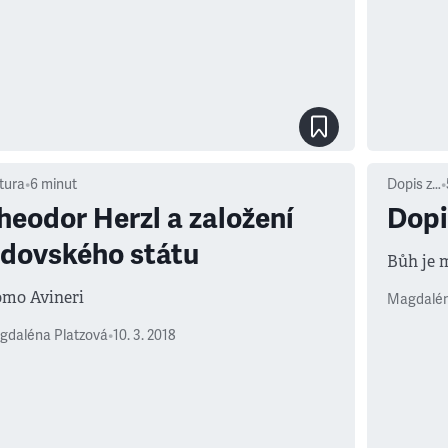
tura
•
6
minut
Dopis z…
•
heodor Herzl a založení
Dopi
idovského státu
Bůh je 
omo Avineri
Magdalén
gdaléna Platzová
•
10. 3. 2018