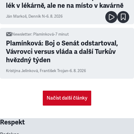
lék v lékárně, ale ne na místo v kavárně
Ján Markoš
,
Denník N
•
6. 8. 2026
Newsletter
:
Plamínková
•
7
minut
Plamínková: Boj o Senát odstartoval,
Vávrovci versus vláda a další Turkův
hvězdný týden
Kristýna Jelínková
,
František Trojan
•
6. 8. 2026
Načíst další články
Respekt