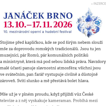
↓ INZERCE
Stojíme před kapličkou, kde se pod širým nebem slouží
mše za doprovodu romských tradicionálů. Jsou tu jen
muzejníci, pár Romů, pár komunálních politiků
a ministryně, která má pod sebou lidská práva. Navzdory
malé účasti panuje slavnostní atmosféra; všichni jsou
ve svátečním, pan farář vystupuje civilně a důstojně
zároveň. Svítí slunko a mě přestává bolet hlava.
Mše už je v plném proudu, když přijíždí vůz České
televize a z něj vyskakuje kameraman. Probíhá mezi