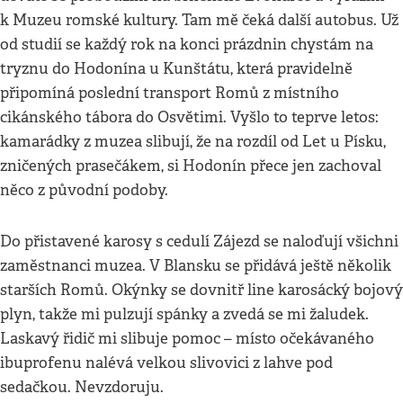
k Muzeu romské kultury. Tam mě čeká další autobus. Už
od studií se každý rok na konci prázdnin chystám na
tryznu do Hodonína u Kunštátu, která pravidelně
připomíná poslední transport Romů z místního
cikánského tábora do Osvětimi. Vyšlo to teprve letos:
kamarádky z muzea slibují, že na rozdíl od Let u Písku,
zničených prasečákem, si Hodonín přece jen zachoval
něco z původní podoby.
Do přistavené karosy s cedulí Zájezd se naloďují všichni
zaměstnanci muzea. V Blansku se přidává ještě několik
starších Romů. Okýnky se dovnitř line karosácký bojový
plyn, takže mi pulzují spánky a zvedá se mi žaludek.
Laskavý řidič mi slibuje pomoc – místo očekávaného
ibuprofenu nalévá velkou slivovici z lahve pod
sedačkou. Nevzdoruju.