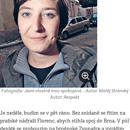
Fotografie: Jsem vlastně moc spokojená. - Autor: Matěj Stránský
Autor: Respekt
Je neděle, budím se v pět ráno. Bez snídaně se řítím na
pražské nádraží Florenc, abych stihla spoj do Brna. V půl
deváté se probouzím na brněnské Zvonařce a vyrážím