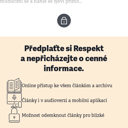
modlícími se a náhle se zjeví přímo…
Předplaťte si Respekt
a nepřicházejte o cenné
informace.
Online přístup ke všem článkům a archivu
Články i v audioverzi a mobilní aplikaci
Možnost odemknout články pro blízké