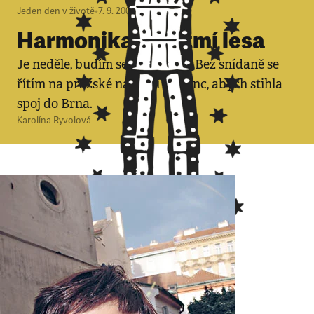
Jeden den v životě
•
7. 9. 2007
•
4
minuty
Harmonika a přítmí lesa
Je neděle, budím se v pět ráno. Bez snídaně se
řítím na pražské nádraží Florenc, abych stihla
spoj do Brna.
Karolína Ryvolová