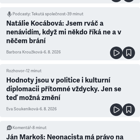
Podcasty
:
Tekutá společnost
•
39 minut
Natálie Kocábová: Jsem rváč a
nenávidím, když mi někdo říká ne a v
něčem brání
Barbora Kroužková
•
6. 8. 2026
Rozhovor
•
12
minut
Hodnoty jsou v politice i kulturní
diplomacii přítomné vždycky. Jen se
teď možná změní
Eva Soukeníková
•
6. 8. 2026
Komentář
•
8
minut
Ján Markoš: Neonacista má právo na