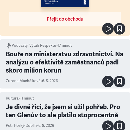
Přejít do obchodu
Podcasty
:
Výtah Respektu
•
17 minut
Bouře na ministerstvu zdravotnictví. Na
analýzu o efektivitě zaměstnanců padl
skoro milion korun
Zuzana Machálková
•
6. 8. 2026
Kultura
•
11
minut
Je divné říci, že jsem si užil pohřeb. Pro
ten Glenův to ale platilo stoprocentně
Petr Horký
•
Dublin
•
6. 8. 2026