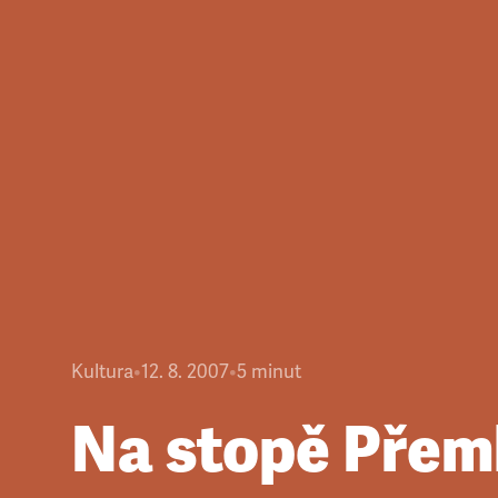
Kultura
•
12. 8. 2007
•
5
minut
Na stopě Pře