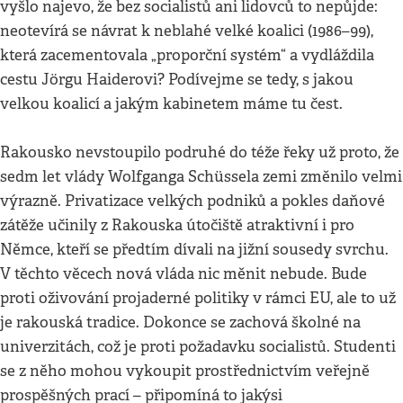
vyšlo najevo, že bez socialistů ani lidovců to nepůjde:
neotevírá se návrat k neblahé velké koalici (1986–99),
která zacementovala „proporční systém“ a vydláždila
cestu Jörgu Haiderovi? Podívejme se tedy, s jakou
velkou koalicí a jakým kabinetem máme tu čest.
Rakousko nevstoupilo podruhé do téže řeky už proto, že
sedm let vlády Wolfganga Schüssela zemi změnilo velmi
výrazně. Privatizace velkých podniků a pokles daňové
zátěže učinily z Rakouska útočiště atraktivní i pro
Němce, kteří se předtím dívali na jižní sousedy svrchu.
V těchto věcech nová vláda nic měnit nebude. Bude
proti oživování projaderné politiky v rámci EU, ale to už
je rakouská tradice. Dokonce se zachová školné na
univerzitách, což je proti požadavku socialistů. Studenti
se z něho mohou vykoupit prostřednictvím veřejně
prospěšných prací – připomíná to jakýsi