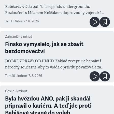
Babišova vláda pohřbila legendu undergroundu.
Rozloučení s Milanem Knížákem doprovodily vojenské
salvy i kritika pokrokářů
Jan H. Vitvar
•
7. 8. 2026
Zahraničí
•
5
minut
Finsko vymyslelo, jak se zbavit
bezdomovectví
DOBRÉ ZPRÁVY ODJINUD. Základ receptu je banální i
náročný současně: aby to vláda opravdu považovala za
prioritu
Tomáš Lindner
•
7. 8. 2026
Česko
•
6
minut
Byla hvězdou ANO, pak ji skandál
připravil o kariéru. A teď jde proti
Babišově straně do voleb