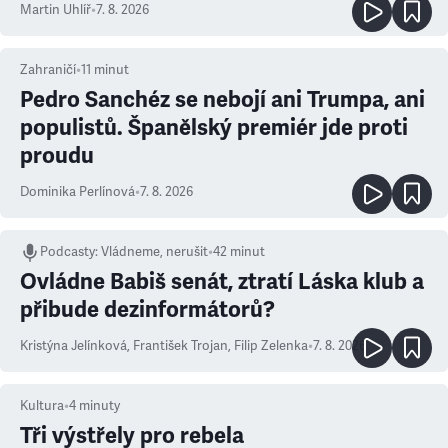
Martin Uhlíř
•
7. 8. 2026
Zahraničí
•
11
minut
Pedro Sanchéz se nebojí ani Trumpa, ani
populistů. Španělský premiér jde proti
proudu
Dominika Perlínová
•
7. 8. 2026
Podcasty
:
Vládneme, nerušit
•
42 minut
Ovládne Babiš senát, ztratí Láska klub a
přibude dezinformátorů?
Kristýna Jelínková
,
František Trojan
,
Filip Zelenka
•
7. 8. 2026
Kultura
•
4
minuty
Tři výstřely pro rebela