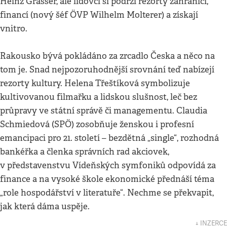
Heinz Grasser, ale lidovci si podrží rezorty zahraničí,
financí (nový šéf ÖVP Wilhelm Molterer) a získají
vnitro.
Rakousko bývá pokládáno za zrcadlo Česka a něco na
tom je. Snad nejpozoruhodnější srovnání teď nabízejí
rezorty kultury. Helena Třeštíková symbolizuje
kultivovanou filmařku a lidskou slušnost, leč bez
průpravy ve státní správě či managementu. Claudia
Schmiedová (SPÖ) zosobňuje ženskou i profesní
emancipaci pro 21. století – bezdětná „single“, rozhodná
bankéřka a členka správních rad akciovek,
v představenstvu Vídeňských symfoniků odpovídá za
finance a na vysoké škole ekonomické přednáší téma
„role hospodářství v literatuře“. Nechme se překvapit,
jak která dáma uspěje.
↓ INZERCE