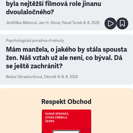
byla nejtěžší filmová role jinanu
dvoulaločného?
Jindřiška Bláhová
,
Jan H. Vitvar
,
Pavel Turek
•
8. 8. 2026
Psychologická poradna
•
4
minuty
Mám manžela, o jakého by stála spousta
žen. Náš vztah už ale není, co býval. Dá
se ještě zachránit?
Beáta Obradovičová
,
Denník N
•
8. 8. 2026
Respekt Obchod