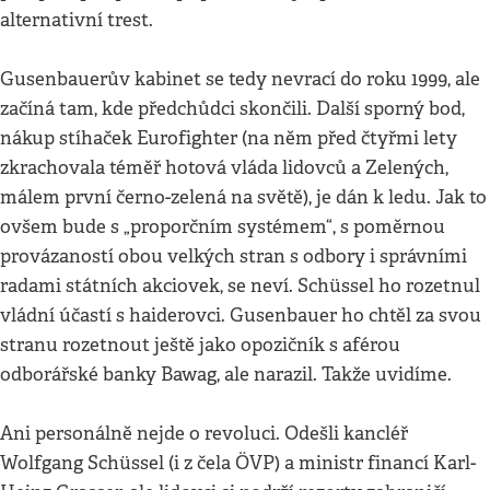
alternativní trest.
Gusenbauerův kabinet se tedy nevrací do roku 1999, ale
začíná tam, kde předchůdci skončili. Další sporný bod,
nákup stíhaček Eurofighter (na něm před čtyřmi lety
zkrachovala téměř hotová vláda lidovců a Zelených,
málem první černo-zelená na světě), je dán k ledu. Jak to
ovšem bude s „proporčním systémem“, s poměrnou
provázaností obou velkých stran s odbory i správními
radami státních akciovek, se neví. Schüssel ho rozetnul
vládní účastí s haiderovci. Gusenbauer ho chtěl za svou
stranu rozetnout ještě jako opozičník s aférou
odborářské banky Bawag, ale narazil. Takže uvidíme.
Ani personálně nejde o revoluci. Odešli kancléř
Wolfgang Schüssel (i z čela ÖVP) a ministr financí Karl-