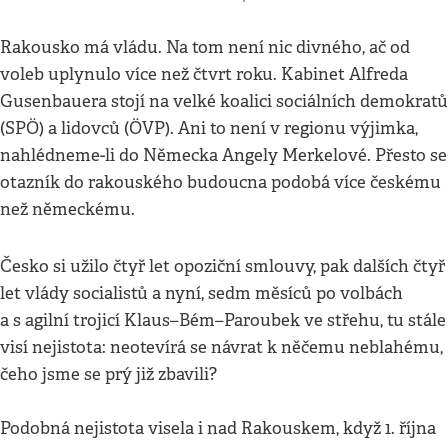
Rakousko má vládu. Na tom není nic divného, ač od
voleb uplynulo více než čtvrt roku. Kabinet Alfreda
Gusenbauera stojí na velké koalici sociálních demokratů
(SPÖ) a lidovců (ÖVP). Ani to není v regionu výjimka,
nahlédneme-li do Německa Angely Merkelové. Přesto se
otazník do rakouského budoucna podobá více českému
než německému.
Česko si užilo čtyř let opoziční smlouvy, pak dalších čtyř
let vlády socialistů a nyní, sedm měsíců po volbách
a s agilní trojicí Klaus–Bém–Paroubek ve střehu, tu stále
visí nejistota: neotevírá se návrat k něčemu neblahému,
čeho jsme se prý již zbavili?
Podobná nejistota visela i nad Rakouskem, když 1. října