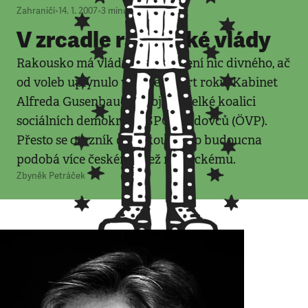
Zahraničí
•
14. 1. 2007
•
3
minuty
V zrcadle rakouské vlády
Rakousko má vládu. Na tom není nic divného, ač
od voleb uplynulo více než čtvrt roku. Kabinet
Alfreda Gusenbauera stojí na velké koalici
sociálních demokratů (SPÖ) a lidovců (ÖVP).
Přesto se otazník do rakouského budoucna
podobá více českému než německému.
Zbyněk Petráček