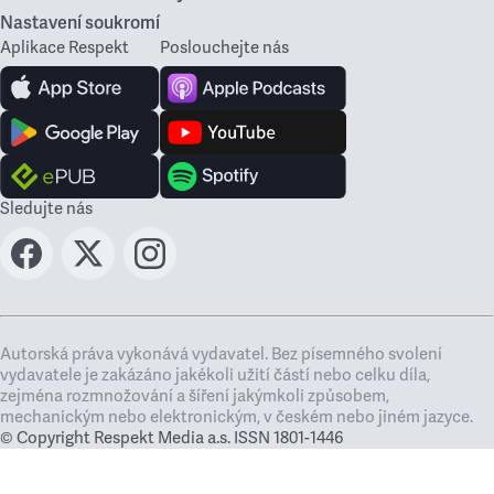
Nastavení soukromí
Aplikace Respekt
Poslouchejte nás
Sledujte nás
Autorská práva vykonává vydavatel. Bez písemného svolení
vydavatele je zakázáno jakékoli užití částí nebo celku díla,
zejména rozmnožování a šíření jakýmkoli způsobem,
mechanickým nebo elektronickým, v českém nebo jiném jazyce.
© Copyright Respekt Media a.s. ISSN 1801-1446