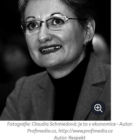
Fotografie: Claudia Schmiedová: je to v ekonomice - Autor:
Profimedia.cz, http://www.profimedia.cz
Autor: Respekt