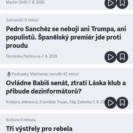
Martin Uhlíř
•
7. 8. 2026
Zahraničí
•
11
minut
Pedro Sanchéz se nebojí ani Trumpa, ani
populistů. Španělský premiér jde proti
proudu
Dominika Perlínová
•
7. 8. 2026
Podcasty
:
Vládneme, nerušit
•
42 minut
Ovládne Babiš senát, ztratí Láska klub a
přibude dezinformátorů?
Kristýna Jelínková
,
František Trojan
,
Filip Zelenka
•
7. 8. 2026
Kultura
•
4
minuty
Tři výstřely pro rebela