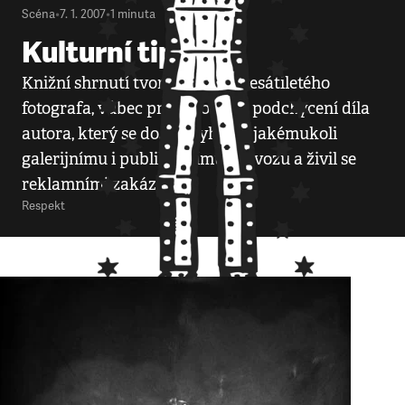
Scéna
•
7. 1. 2007
•
1
minuta
Kulturní tip
Knižní shrnutí tvorby dvaašedesátiletého
fotografa, vůbec první pokus o podchycení díla
autora, který se dosud vyhýbal jakémukoli
galerijnímu i publikačnímu provozu a živil se
reklamními zakázkami.
Respekt