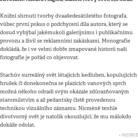
Knižní shrnutí tvorby dvaašedesátiletého fotografa,
vůbec první pokus o podchycení díla autora, který se
dosud vyhýbal jakémukoli galerijnímu i publikačnímu
provozu a živil se reklamními zakázkami. Monografie
dokládá, že i ve velmi dobře zmapované historii naší
fotografie je pořád co objevovat.
Stachův surreálný svět létajících kedluben, kopulujících
hrušek či donekonečna se plazících vanových sprch
možná někoho odradí svým okázale zdůrazňovaným
staromilstvím a až pedantsky čistě provedenou
technikou vizuálního záznamu. Nicméně tenhle
divotvorný svět je natolik okouzlující, že mu málokdo
dokáže odolat.
↓ INZERCE