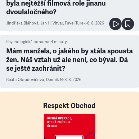
byla nejtěžší filmová role jinanu
dvoulaločného?
Jindřiška Bláhová
,
Jan H. Vitvar
,
Pavel Turek
•
8. 8. 2026
Psychologická poradna
•
4
minuty
Mám manžela, o jakého by stála spousta
žen. Náš vztah už ale není, co býval. Dá
se ještě zachránit?
Beáta Obradovičová
,
Denník N
•
8. 8. 2026
Respekt Obchod