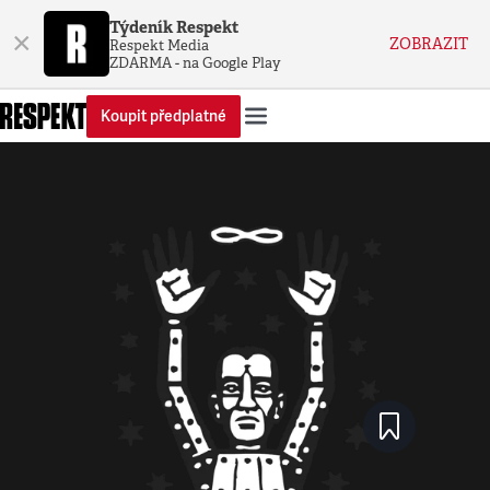
Týdeník Respekt
×
ZOBRAZIT
Respekt Media
ZDARMA - na Google Play
Koupit předplatné