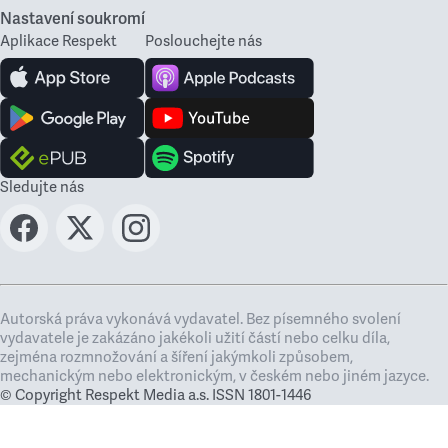
Nastavení soukromí
Aplikace Respekt
Poslouchejte nás
Sledujte nás
Autorská práva vykonává vydavatel. Bez písemného svolení
vydavatele je zakázáno jakékoli užití částí nebo celku díla,
zejména rozmnožování a šíření jakýmkoli způsobem,
mechanickým nebo elektronickým, v českém nebo jiném jazyce.
© Copyright Respekt Media a.s. ISSN 1801-1446