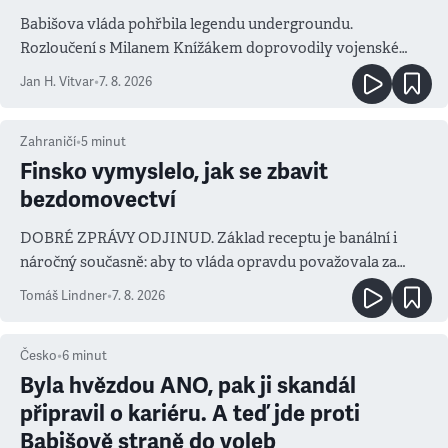
Babišova vláda pohřbila legendu undergroundu.
Rozloučení s Milanem Knížákem doprovodily vojenské
salvy i kritika pokrokářů
Jan H. Vitvar
•
7. 8. 2026
Zahraničí
•
5
minut
Finsko vymyslelo, jak se zbavit
bezdomovectví
DOBRÉ ZPRÁVY ODJINUD. Základ receptu je banální i
náročný současně: aby to vláda opravdu považovala za
prioritu
Tomáš Lindner
•
7. 8. 2026
Česko
•
6
minut
Byla hvězdou ANO, pak ji skandál
připravil o kariéru. A teď jde proti
Babišově straně do voleb