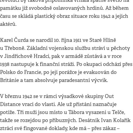
revoluci by taková připomínka vrhala špatné světlo na
památku již svobodně oslavovaných hrdinů. Až během
času se skládá plastický obraz situace roku 1942 a jejích
aktérů.
Karel Čurda se narodil 10. října 1911 ve Staré Hlíně
u Třeboně. Základní vojenskou službu stráví u pěchoty
v Jindřichově Hradci, pak v armádě zůstává a v roce
1938 nastupuje k finanční stráži. Po okupaci odchází přes
Polsko do Francie, po její porážce je evakuován do
Británie a tam absolvuje paradesantní výcvik.
V březnu 1942 se v rámci výsadkové skupiny Out
Distance vrací do vlasti. Ale už přistání naznačuje
potíže. Tři muži jsou místo u Tábora vysazeni u Telče,
takže se rozejdou po příbuzných. Desátník Ivan Kolařík
ztrácí své fingované doklady, kde má – přes zákaz –