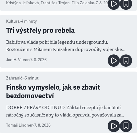
Kristýna Jelínková
,
František Trojan
,
Filip Zelenka
•
7. 8. 2026
Kultura
•
4
minuty
Tři výstřely pro rebela
Babišova vláda pohřbila legendu undergroundu.
Rozloučení s Milanem Knížákem doprovodily vojenské
salvy i kritika pokrokářů
Jan H. Vitvar
•
7. 8. 2026
Zahraničí
•
5
minut
Finsko vymyslelo, jak se zbavit
bezdomovectví
DOBRÉ ZPRÁVY ODJINUD. Základ receptu je banální i
náročný současně: aby to vláda opravdu považovala za
prioritu
Tomáš Lindner
•
7. 8. 2026