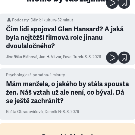
Podcasty
:
Dělníci kultury
•
52 minut
Čím lidi spojoval Glen Hansard? A jaká
byla nejtěžší filmová role jinanu
dvoulaločného?
Jindřiška Bláhová
,
Jan H. Vitvar
,
Pavel Turek
•
8. 8. 2026
Psychologická poradna
•
4
minuty
Mám manžela, o jakého by stála spousta
žen. Náš vztah už ale není, co býval. Dá
se ještě zachránit?
Beáta Obradovičová
,
Denník N
•
8. 8. 2026