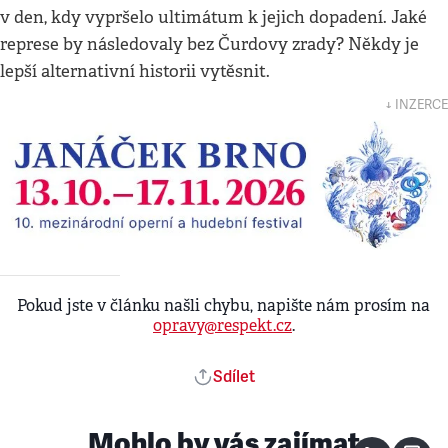
v den, kdy vypršelo ultimátum k jejich dopadení. Jaké
represe by následovaly bez Čurdovy zrady? Někdy je
lepší alternativní historii vytěsnit.
↓ INZERCE
Pokud jste v článku našli chybu, napište nám prosím na
opravy@respekt.cz
.
Sdílet
Mohlo by vás zajímat