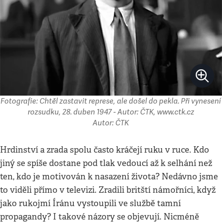
Fotografie: Chtěl zastavit represe, ale došel do pekla. Při vynesení
rozsudku, 28. duben 1947 - Autor: ČTK, www.ctk.cz
Autor: ČTK
Hrdinství a zrada spolu často kráčejí ruku v ruce. Kdo
jiný se spíše dostane pod tlak vedoucí až k selhání než
ten, kdo je motivován k nasazení života? Nedávno jsme
to viděli přímo v televizi. Zradili britští námořníci, když
jako rukojmí Íránu vystoupili ve službě tamní
propagandy? I takové názory se objevují. Nicméně