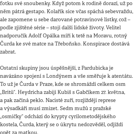
fotku své snoubenky. Když potom k rodině dorazí, už po
něm pátrá gestapo. Kolařík sice včas spáchá sebevraždu,
ale zapomene u sebe darované potravinové lístky, což –
podle zjištěné série – stojí další lidské životy. Velitel
nadporučík Adolf Opálka míří k tetě na Moravu, rotný
Čurda ke své matce na Třeboňsko. Konspirace dostává
zabrat.
Ostatní skupiny jsou úspěšnější, z Pardubicka je
navázáno spojení s Londýnem a vše směřuje k atentátu.
To už je Čurda v Praze, kde se shromáždí celkem osm
„Britů“. Heydricha zabijí Kubiš s Gabčíkem 27. května,
a pak začíná peklo. Nacisté zuří, rozjíždějí represe
a výsadkáři musí zmizet. Sedm mužů z pražské
„osmičky“ odchází do krypty cyrilometodějského
kostela, Čurda, který se o úkrytu nedozvěděl, odjíždí
opět za matkou.