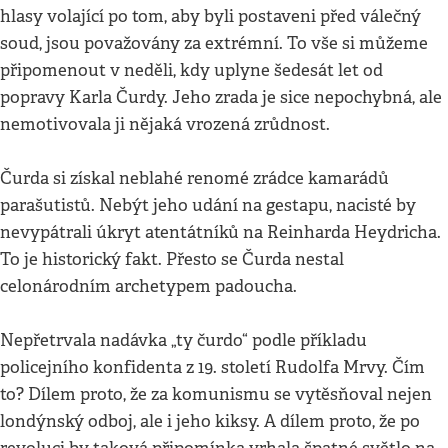
hlasy volající po tom, aby byli postaveni před válečný
soud, jsou považovány za extrémní. To vše si můžeme
připomenout v neděli, kdy uplyne šedesát let od
popravy Karla Čurdy. Jeho zrada je sice nepochybná, ale
nemotivovala ji nějaká vrozená zrůdnost.
Čurda si získal neblahé renomé zrádce kamarádů
parašutistů. Nebýt jeho udání na gestapu, nacisté by
nevypátrali úkryt atentátníků na Reinharda Heydricha.
To je historický fakt. Přesto se Čurda nestal
celonárodním archetypem padoucha.
Nepřetrvala nadávka „ty čurdo“ podle příkladu
policejního konfidenta z 19. století Rudolfa Mrvy. Čím
to? Dílem proto, že za komunismu se vytěsňoval nejen
londýnský odboj, ale i jeho kiksy. A dílem proto, že po