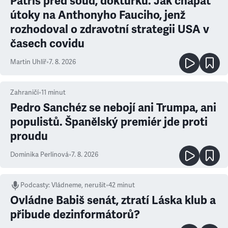
Patříš před soud, doktůrku. Jak chápat
útoky na Anthonyho Fauciho, jenž
rozhodoval o zdravotní strategii USA v
časech covidu
Martin Uhlíř
•
7. 8. 2026
Zahraničí
•
11
minut
Pedro Sanchéz se nebojí ani Trumpa, ani
populistů. Španělský premiér jde proti
proudu
Dominika Perlínová
•
7. 8. 2026
Podcasty
:
Vládneme, nerušit
•
42 minut
Ovládne Babiš senát, ztratí Láska klub a
přibude dezinformátorů?