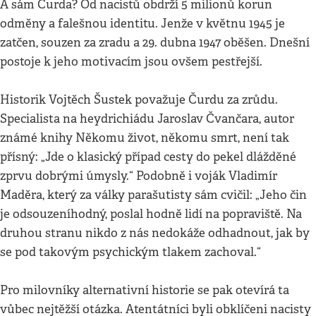
A sám Čurda? Od nacistů obdrží 5 milionů korun
odměny a falešnou identitu. Jenže v květnu 1945 je
zatčen, souzen za zradu a 29. dubna 1947 oběšen. Dnešní
postoje k jeho motivacím jsou ovšem pestřejší.
Historik Vojtěch Šustek považuje Čurdu za zrůdu.
Specialista na heydrichiádu Jaroslav Čvančara, autor
známé knihy Někomu život, někomu smrt, není tak
přísný: „Jde o klasický případ cesty do pekel dlážděné
zprvu dobrými úmysly.“ Podobně i voják Vladimír
Maděra, který za války parašutisty sám cvičil: „Jeho čin
je odsouzeníhodný, poslal hodně lidí na popraviště. Na
druhou stranu nikdo z nás nedokáže odhadnout, jak by
se pod takovým psychickým tlakem zachoval.“
Pro milovníky alternativní historie se pak otevírá ta
vůbec nejtěžší otázka. Atentátníci byli obklíčeni nacisty