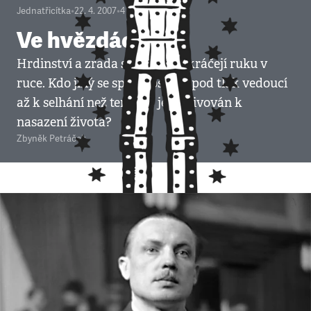
Jednatřicítka
•
22. 4. 2007
•
4
minuty
Ve hvězdách
Hrdinství a zrada spolu často kráčejí ruku v
ruce. Kdo jiný se spíše dostane pod tlak vedoucí
až k selhání než ten, kdo je motivován k
nasazení života?
Zbyněk Petráček