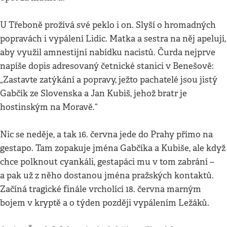
U Třeboně prožívá své peklo i on. Slyší o hromadných
popravách i vypálení Lidic. Matka a sestra na něj apelují,
aby využil amnestijní nabídku nacistů. Čurda nejprve
napíše dopis adresovaný četnické stanici v Benešově:
„Zastavte zatýkání a popravy, ježto pachatelé jsou jistý
Gabčík ze Slovenska a Jan Kubiš, jehož bratr je
hostinským na Moravě.“
Nic se neděje, a tak 16. června jede do Prahy přímo na
gestapo. Tam zopakuje jména Gabčíka a Kubiše, ale když
chce polknout cyankáli, gestapáci mu v tom zabrání –
a pak už z něho dostanou jména pražských kontaktů.
Začíná tragické finále vrcholící 18. června marným
bojem v kryptě a o týden později vypálením Ležáků.