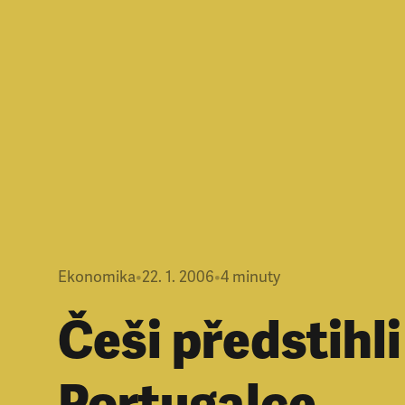
Ekonomika
•
22. 1. 2006
•
4
minuty
Češi předstihli
Portugalce