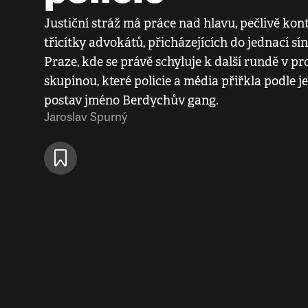
Justiční stráž má práce nad hlavu, pečlivě kon
třicítky advokátů, přicházejících do jednací s
Praze, kde se právě schyluje k další rundě v pr
skupinou, které policie a média přiřkla podle 
postav jméno Berdychův gang.
Jaroslav Spurný