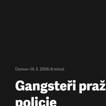
Domov
•
14. 5. 2006
•
8
minut
Gangsteři pra
policie