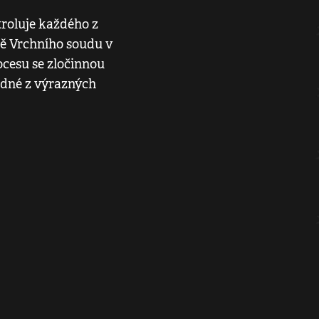
troluje každého z
íně Vrchního soudu v
ocesu se zločinnou
jedné z výrazných