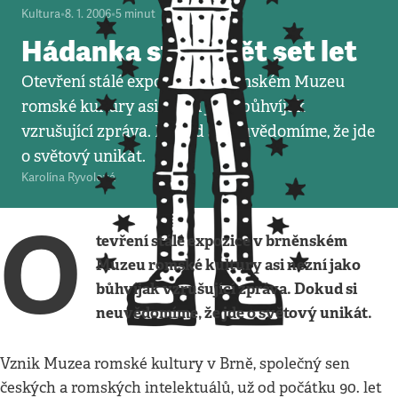
Kultura
•
8. 1. 2006
•
5
minut
Hádanka stará pět set let
Otevření stálé expozice v brněnském Muzeu
romské kultury asi nezní jako bůhvíjak
vzrušující zpráva. Dokud si neuvědomíme, že jde
o světový unikát.
Karolína Ryvolová
O
tevření stálé expozice v brněnském
Muzeu romské kultury asi nezní jako
bůhvíjak vzrušující zpráva. Dokud si
neuvědomíme, že jde o světový unikát.
Vznik Muzea romské kultury v Brně, společný sen
českých a romských intelektuálů, už od počátku 90. let