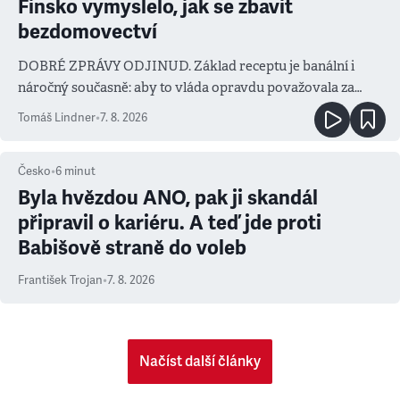
Finsko vymyslelo, jak se zbavit
bezdomovectví
DOBRÉ ZPRÁVY ODJINUD. Základ receptu je banální i
náročný současně: aby to vláda opravdu považovala za
prioritu
Tomáš Lindner
•
7. 8. 2026
Česko
•
6
minut
Byla hvězdou ANO, pak ji skandál
připravil o kariéru. A teď jde proti
Babišově straně do voleb
František Trojan
•
7. 8. 2026
Načíst další články