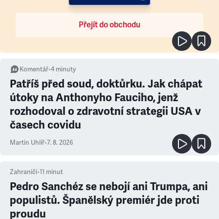
Přejít do obchodu
Komentář
•
4
minuty
Patříš před soud, doktůrku. Jak chápat
útoky na Anthonyho Fauciho, jenž
rozhodoval o zdravotní strategii USA v
časech covidu
Martin Uhlíř
•
7. 8. 2026
Zahraničí
•
11
minut
Pedro Sanchéz se nebojí ani Trumpa, ani
populistů. Španělský premiér jde proti
proudu