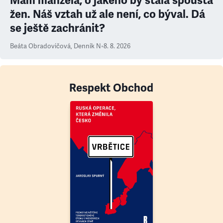
Mám manžela, o jakého by stála spousta
žen. Náš vztah už ale není, co býval. Dá
se ještě zachránit?
Beáta Obradovičová
,
Denník N
•
8. 8. 2026
Respekt Obchod