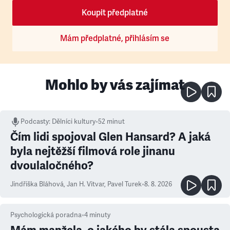
Koupit předplatné
Mám předplatné, přihlásím se
Mohlo by vás zajímat
Podcasty
:
Dělníci kultury
•
52 minut
Čím lidi spojoval Glen Hansard? A jaká
byla nejtěžší filmová role jinanu
dvoulaločného?
Jindřiška Bláhová
,
Jan H. Vitvar
,
Pavel Turek
•
8. 8. 2026
Psychologická poradna
•
4
minuty