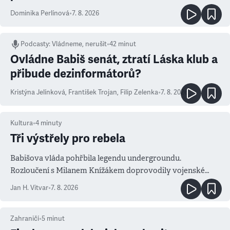
Dominika Perlínová
•
7. 8. 2026
Podcasty
:
Vládneme, nerušit
•
42 minut
Ovládne Babiš senát, ztratí Láska klub a
přibude dezinformátorů?
Kristýna Jelínková
,
František Trojan
,
Filip Zelenka
•
7. 8. 2026
Kultura
•
4
minuty
Tři výstřely pro rebela
Babišova vláda pohřbila legendu undergroundu.
Rozloučení s Milanem Knížákem doprovodily vojenské
salvy i kritika pokrokářů
Jan H. Vitvar
•
7. 8. 2026
Zahraničí
•
5
minut