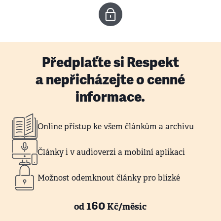
Předplaťte si Respekt
a nepřicházejte o cenné
informace.
Online přístup ke všem článkům a archivu
Články i v audioverzi a mobilní aplikaci
Možnost odemknout články pro blízké
160
od
Kč/měsíc