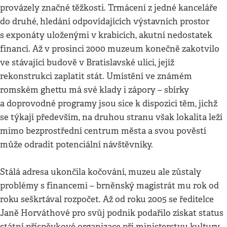
provázely značné těžkosti. Trmácení z jedné kanceláře
do druhé, hledání odpovídajících výstavních prostor
s exponáty uloženými v krabicích, akutní nedostatek
financí. Až v prosinci 2000 muzeum konečně zakotvilo
ve stávající budově v Bratislavské ulici, jejíž
rekonstrukci zaplatit stát. Umístění ve známém
romském ghettu má své klady i zápory – sbírky
a doprovodné programy jsou sice k dispozici těm, jichž
se týkají především, na druhou stranu však lokalita leží
mimo bezprostřední centrum města a svou pověstí
může odradit potenciální návštěvníky.
Stálá adresa ukončila kočování, muzeu ale zůstaly
problémy s financemi – brněnský magistrát mu rok od
roku seškrtával rozpočet. Až od roku 2005 se ředitelce
Janě Horváthové pro svůj podnik podařilo získat status
státní příspěvkové organizace při ministerstvu kultury,