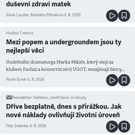
duševní zdraví matek
Silvie Lauder
,
Markéta Plíhalová
•
5. 8. 2026
Hudba
•
7
minut
Mezi popem a undergroundem jsou ty
nejlepší věci
Hudebního dramaturga Marka Mikiče, který stojí za
klubem Fuchs2 a koncertní sérií UGOT, nezajímají žánry,
ale atmosféra
Pavel Turek
•
5. 8. 2026
Newsletter
:
Sečteno, podtrženo
•
3
minuty
Dříve bezplatně, dnes s přirážkou. Jak
nové náklady ovlivňují životní úroveň
Filip Zelenka
•
5. 8. 2026