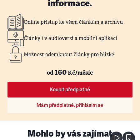
informace.
Online přístup ke všem článkům a archivu
Články i v audioverzi a mobilní aplikaci
Možnost odemknout články pro blízké
160
od
Kč/měsíc
Koupit předplatné
Mám předplatné, přihlásím se
Mohlo by vás zajímat