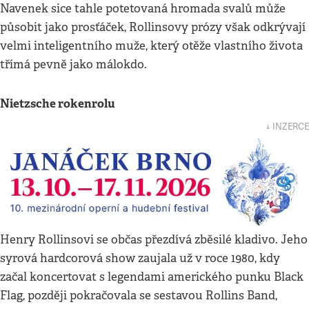
Navenek sice tahle potetovaná hromada svalů může
působit jako prosťáček, Rollinsovy prózy však odkrývají
velmi inteligentního muže, který otěže vlastního života
třímá pevně jako málokdo.
Nietzsche rokenrolu
↓ INZERCE
Henry Rollinsovi se občas přezdívá zběsilé kladivo. Jeho
syrová hardcorová show zaujala už v roce 1980, kdy
začal koncertovat s legendami amerického punku Black
Flag, později pokračovala se sestavou Rollins Band,