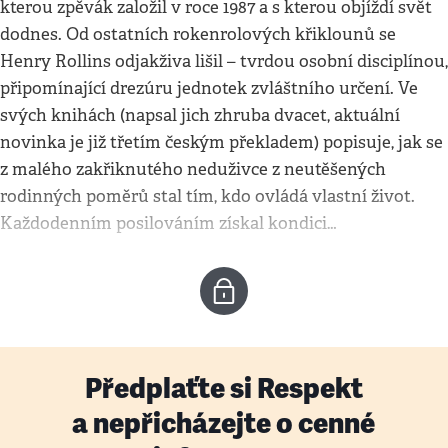
kterou zpěvák založil v roce 1987 a s kterou objíždí svět
dodnes. Od ostatních rokenrolových křiklounů se
Henry Rollins odjakživa lišil – tvrdou osobní disciplínou,
připomínající drezúru jednotek zvláštního určení. Ve
svých knihách (napsal jich zhruba dvacet, aktuální
novinka je již třetím českým překladem) popisuje, jak se
z malého zakřiknutého neduživce z neutěšených
rodinných poměrů stal tím, kdo ovládá vlastní život.
Každodenním posilováním získal kondici…
Předplaťte si Respekt
a nepřicházejte o cenné