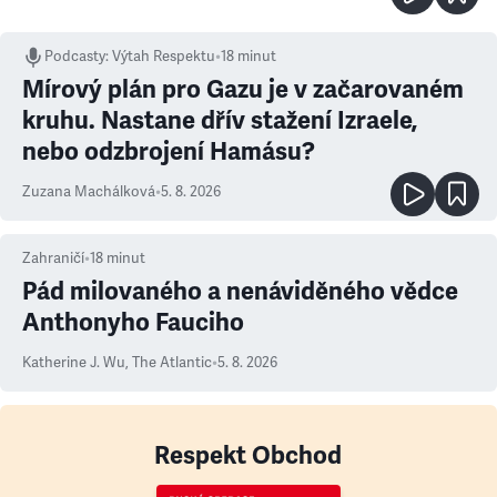
Podcasty
:
Výtah Respektu
•
18 minut
Mírový plán pro Gazu je v začarovaném
kruhu. Nastane dřív stažení Izraele,
nebo odzbrojení Hamásu?
Zuzana Machálková
•
5. 8. 2026
Zahraničí
•
18
minut
Pád milovaného a nenáviděného vědce
Anthonyho Fauciho
Katherine J. Wu
,
The Atlantic
•
5. 8. 2026
Respekt Obchod