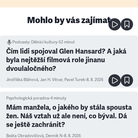
Mohlo by vás zajímat
Podcasty
:
Dělníci kultury
•
52 minut
Čím lidi spojoval Glen Hansard? A jaká
byla nejtěžší filmová role jinanu
dvoulaločného?
Jindřiška Bláhová
,
Jan H. Vitvar
,
Pavel Turek
•
8. 8. 2026
Psychologická poradna
•
4
minuty
Mám manžela, o jakého by stála spousta
žen. Náš vztah už ale není, co býval. Dá
se ještě zachránit?
Beáta Obradovičová
,
Denník N
•
8. 8. 2026