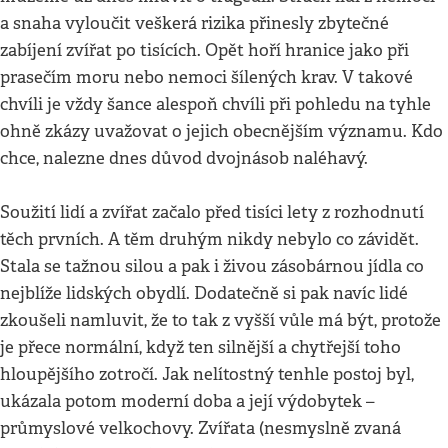
a snaha vyloučit veškerá rizika přinesly zbytečné
zabíjení zvířat po tisících. Opět hoří hranice jako při
prasečím moru nebo nemoci šílených krav. V takové
chvíli je vždy šance alespoň chvíli při pohledu na tyhle
ohně zkázy uvažovat o jejich obecnějším významu. Kdo
chce, nalezne dnes důvod dvojnásob naléhavý.
Soužití lidí a zvířat začalo před tisíci lety z rozhodnutí
těch prvních. A těm druhým nikdy nebylo co závidět.
Stala se tažnou silou a pak i živou zásobárnou jídla co
nejblíže lidských obydlí. Dodatečně si pak navíc lidé
zkoušeli namluvit, že to tak z vyšší vůle má být, protože
je přece normální, když ten silnější a chytřejší toho
hloupějšího zotročí. Jak nelítostný tenhle postoj byl,
ukázala potom moderní doba a její výdobytek –
průmyslové velkochovy. Zvířata (nesmyslně zvaná