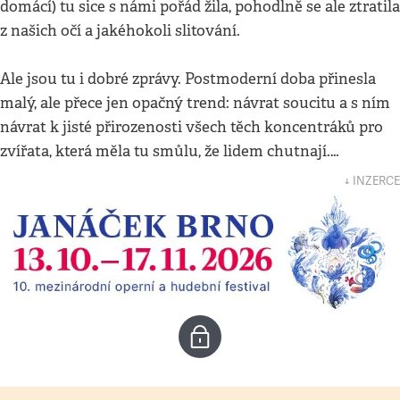
domácí) tu sice s námi pořád žila, pohodlně se ale ztratila
z našich očí a jakéhokoli slitování.
Ale jsou tu i dobré zprávy. Postmoderní doba přinesla
malý, ale přece jen opačný trend: návrat soucitu a s ním
návrat k jisté přirozenosti všech těch koncentráků pro
zvířata, která měla tu smůlu, že lidem chutnají.…
↓ INZERCE