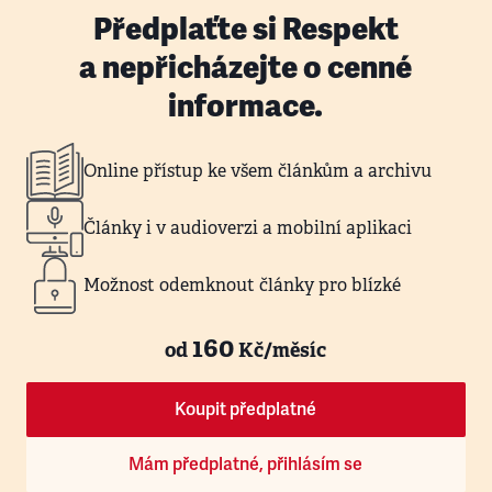
Předplaťte si Respekt
a nepřicházejte o cenné
informace.
Online přístup ke všem článkům a archivu
Články i v audioverzi a mobilní aplikaci
Možnost odemknout články pro blízké
160
od
Kč/měsíc
Koupit předplatné
Mám předplatné, přihlásím se