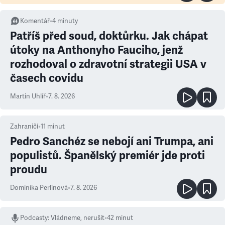
Komentář
•
4
minuty
Patříš před soud, doktůrku. Jak chápat
útoky na Anthonyho Fauciho, jenž
rozhodoval o zdravotní strategii USA v
časech covidu
Martin Uhlíř
•
7. 8. 2026
Zahraničí
•
11
minut
Pedro Sanchéz se nebojí ani Trumpa, ani
populistů. Španělský premiér jde proti
proudu
Dominika Perlínová
•
7. 8. 2026
Podcasty
:
Vládneme, nerušit
•
42 minut