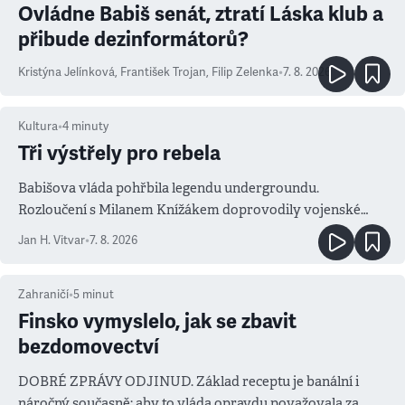
Ovládne Babiš senát, ztratí Láska klub a
přibude dezinformátorů?
Kristýna Jelínková
,
František Trojan
,
Filip Zelenka
•
7. 8. 2026
Kultura
•
4
minuty
Tři výstřely pro rebela
Babišova vláda pohřbila legendu undergroundu.
Rozloučení s Milanem Knížákem doprovodily vojenské
salvy i kritika pokrokářů
Jan H. Vitvar
•
7. 8. 2026
Zahraničí
•
5
minut
Finsko vymyslelo, jak se zbavit
bezdomovectví
DOBRÉ ZPRÁVY ODJINUD. Základ receptu je banální i
náročný současně: aby to vláda opravdu považovala za