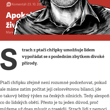
Komentář
•
23. 10. 2005
•
4
minuty
Apokalypsa, nebo změna
životního stylu
Marek Švehla
S
trach z ptačí chřipky umožňuje lidem
vypořádat se s posledním zbytkem divoké
přírody.
Ptačí chřipku zřejmě není rozumné podceňovat, pokud
ale máme zatím počítat její celosvětovou bilanci, jde
o takový běžný týden na českých silnicích. Tedy alespoň
co do lidských obětí. Přesto je tu jeden důvod, proč
můžeme už dnes mluvit o tragédii. Strach lidí z nemoci