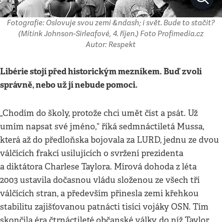
Fotografie: Oslovuje svou zemi &ndash; i svět. Bude to stačit?
(Mítink Johnson-Sirleafové, 4. říjen.) Foto Profimedia.cz
Autor: Respekt
Libérie stojí před historickým mezníkem. Buď zvolí
správně, nebo už jí nebude pomoci.
„Chodím do školy, protože chci umět číst a psát. Už
umím napsat své jméno,“ říká sedmnáctiletá Mussa,
která až do předloňska bojovala za LURD, jednu ze dvou
válčících frakcí usilujících o svržení prezidenta
a diktátora Charlese Taylora. Mírová dohoda z léta
2003 ustavila dočasnou vládu složenou ze všech tří
válčících stran, a především přinesla zemi křehkou
stabilitu zajišťovanou patnácti tisíci vojáky OSN. Tím
skončila éra čtrnáctileté občanské války, do níž Taylor