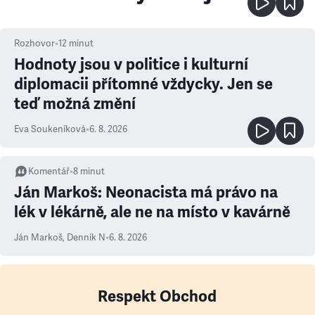
Rozhovor
•
12
minut
Hodnoty jsou v politice i kulturní
diplomacii přítomné vždycky. Jen se
teď možná změní
Eva Soukeníková
•
6. 8. 2026
Komentář
•
8
minut
Ján Markoš: Neonacista má právo na
lék v lékárně, ale ne na místo v kavárně
Ján Markoš
,
Denník N
•
6. 8. 2026
Respekt Obchod