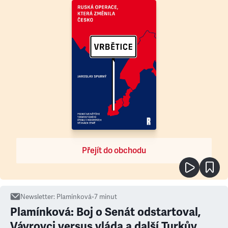
Přejít do obchodu
Newsletter
:
Plamínková
•
7
minut
Plamínková: Boj o Senát odstartoval,
Vávrovci versus vláda a další Turkův