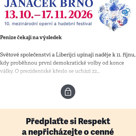
Peníze čekají na výsledek
Světové společenství a Liberijci upínají naděje k 11. říjnu,
kdy proběhnou první demokratické volby od konce
války. O prezidentské křeslo se uchází 22…
Předplaťte si Respekt
a nepřicházejte o cenné