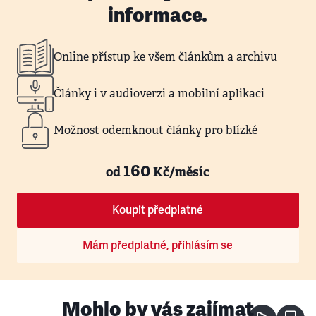
informace.
Online přístup ke všem článkům a archivu
Články i v audioverzi a mobilní aplikaci
Možnost odemknout články pro blízké
160
od
Kč/měsíc
Koupit předplatné
Mám předplatné, přihlásím se
Mohlo by vás zajímat