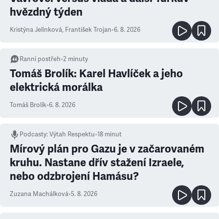
hvězdný týden
Kristýna Jelínková
,
František Trojan
•
6. 8. 2026
Ranní postřeh
•
2
minuty
Tomáš Brolík: Karel Havlíček a jeho
elektrická morálka
Tomáš Brolík
•
6. 8. 2026
Podcasty
:
Výtah Respektu
•
18 minut
Mírový plán pro Gazu je v začarovaném
kruhu. Nastane dřív stažení Izraele,
nebo odzbrojení Hamásu?
Zuzana Machálková
•
5. 8. 2026