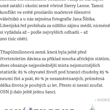
umě zatáhl i okolní země včetně Sierry Leone. Tamní
konflikt ve světě proslavilo mačetové šílenství
válečníků a u nás zejména fotografie Jana Šibíka.
Liberijská řež probíhala za nižšího zájmu médií, nicméně
si vyžádala až – podle nejvyšších odhadů – až
200 tisíc obětí.
Tříapůlmilionová země, která byla ještě před
čtvrtstoletím dávána za příklad mnoha africkým státům,
dnes obsazuje nejposlednější místa nejsmutnějších
statistik: 85 % obyvatel živoří pod hranicí chudoby, 85 %
neumí číst a psát, 80 % je nezaměstnaných, průměrná
délka života je pouhých 41 let. Přesto si nesmí zoufat.
OSN jí dalo ještě jednu šanci.
↓ INZERCE