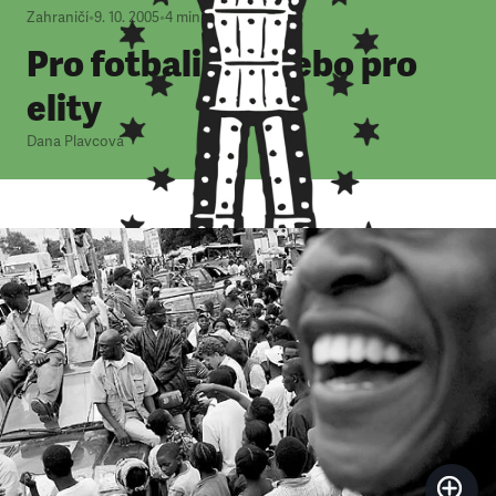
Zahraničí
•
9. 10. 2005
•
4
minuty
Pro fotbalistu, nebo pro
elity
Dana Plavcová