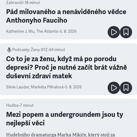
Zahraničí
•
18
minut
Pád milovaného a nenáviděného vědce
Anthonyho Fauciho
Katherine J. Wu
,
The Atlantic
•
5. 8. 2026
Podcasty
:
Ženy XYZ
•
54 minut
Co to je za ženu, když má po porodu
depresi? Proč je nutné začít brát vážně
duševní zdraví matek
Silvie Lauder
,
Markéta Plíhalová
•
5. 8. 2026
Hudba
•
7
minut
Mezi popem a undergroundem jsou ty
nejlepší věci
Hudebního dramaturga Marka Mikiče, který stojí za