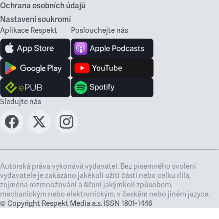
Ochrana osobních údajů
Nastavení soukromí
Aplikace Respekt
Poslouchejte nás
Sledujte nás
Autorská práva vykonává vydavatel. Bez písemného svolení
vydavatele je zakázáno jakékoli užití částí nebo celku díla,
zejména rozmnožování a šíření jakýmkoli způsobem,
mechanickým nebo elektronickým, v českém nebo jiném jazyce.
© Copyright Respekt Media a.s. ISSN 1801-1446