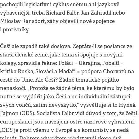
pochopili legislativní cyklus sněmu a ti jazykově
vybavenější, třeba Richard Falbr, Jan Zahradil nebo
Miloslav Ransdorf, záhy objevili nové spojence
i protivníky.
Češi ale zapadli také doslova. Zeptáte-li se poslance ze
starší členské země, jaké téma si spojuje s novými
kolegy, zpravidla řekne: Poláci = Ukrajina, Pobaltí =
kritika Ruska, Slováci a Maďaři = podpora Chorvatů na
cestě do Unie. Ale Češi? Žádné tematické pojítko
nenaskočí. „Protože se žádné téma, ke kterému by bylo
nutné se vyjádřit jako Češi a ne individuální zástupci
svých voličů, zatím nevyskytlo,“ vysvětluje si to Hynek
Fajmon (ODS). Socialista Falbr vidí důvod v tom, že čeští
europoslanci jsou navzájem ostře názorově vyhranění:
„ODS je proti všemu v Evropě a s komunisty se nedá
mluvit. Dohromady přitom představují skoro dvě