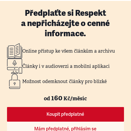
Předplaťte si Respekt
a nepřicházejte o cenné
informace.
Online přístup ke všem článkům a archivu
Články i v audioverzi a mobilní aplikaci
Možnost odemknout články pro blízké
160
od
Kč/měsíc
Koupit předplatné
Mám předplatné, přihlásím se