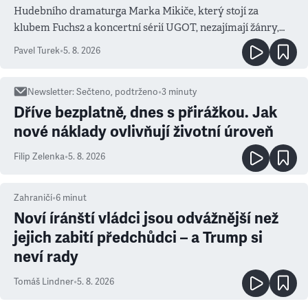
Hudebního dramaturga Marka Mikiče, který stojí za
klubem Fuchs2 a koncertní sérií UGOT, nezajímají žánry,
ale atmosféra
Pavel Turek
•
5. 8. 2026
Newsletter
:
Sečteno, podtrženo
•
3
minuty
Dříve bezplatně, dnes s přirážkou. Jak
nové náklady ovlivňují životní úroveň
Filip Zelenka
•
5. 8. 2026
Zahraničí
•
6
minut
Noví íránští vládci jsou odvážnější než
jejich zabití předchůdci – a Trump si
neví rady
Tomáš Lindner
•
5. 8. 2026