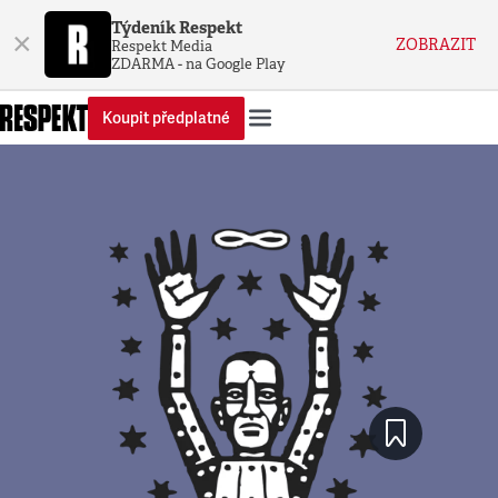
Týdeník Respekt
×
ZOBRAZIT
Respekt Media
ZDARMA - na Google Play
Koupit předplatné