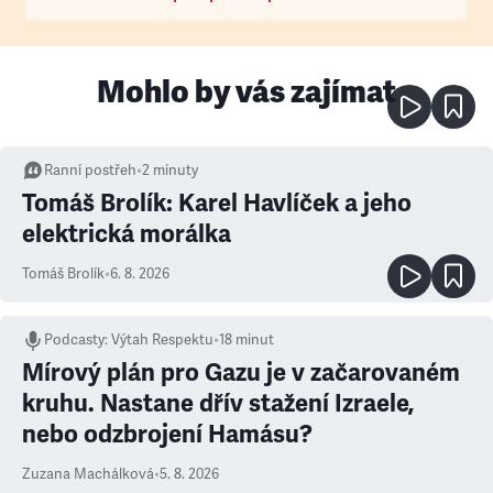
Mohlo by vás zajímat
Ranní postřeh
•
2
minuty
Tomáš Brolík: Karel Havlíček a jeho
elektrická morálka
Tomáš Brolík
•
6. 8. 2026
Podcasty
:
Výtah Respektu
•
18 minut
Mírový plán pro Gazu je v začarovaném
kruhu. Nastane dřív stažení Izraele,
nebo odzbrojení Hamásu?
Zuzana Machálková
•
5. 8. 2026