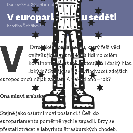
Domov
•
29. 5. 2005
•
6
minut
V europarlamentu seděti
Kateřina Šafaříková
V
Evropském parlamentu, který řeší věci
ovlivňující život milionů lidí na celém
kontinentu, je už rok zastoupen i český hlas.
Jaký je? Stačilo se už čtyřiadvacet zdejších
europoslanců nějak zapsat? A pokud ano – jak?
Ona mluví arabsky
Stejně jako ostatní noví poslanci, i Češi do
europarlamentu poměrně rychle zapadli. Brzy se
přestali ztrácet v labyrintu štrasburských chodeb,