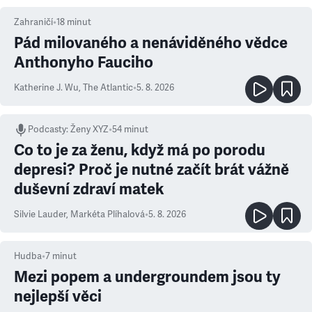
Zahraničí
•
18
minut
Pád milovaného a nenáviděného vědce
Anthonyho Fauciho
Katherine J. Wu
,
The Atlantic
•
5. 8. 2026
Podcasty
:
Ženy XYZ
•
54 minut
Co to je za ženu, když má po porodu
depresi? Proč je nutné začít brát vážně
duševní zdraví matek
Silvie Lauder
,
Markéta Plíhalová
•
5. 8. 2026
Hudba
•
7
minut
Mezi popem a undergroundem jsou ty
nejlepší věci