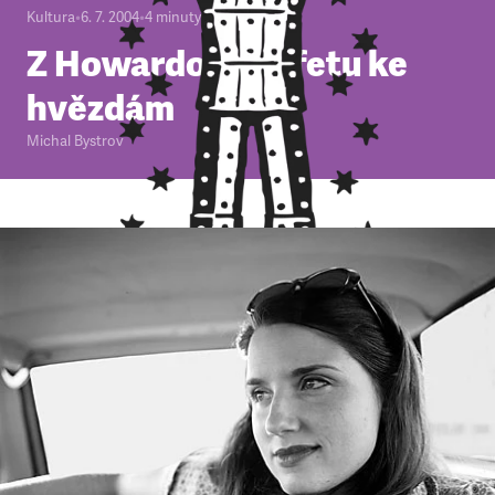
Kultura
•
6. 7. 2004
•
4
minuty
Z Howardova bufetu ke
hvězdám
Michal Bystrov