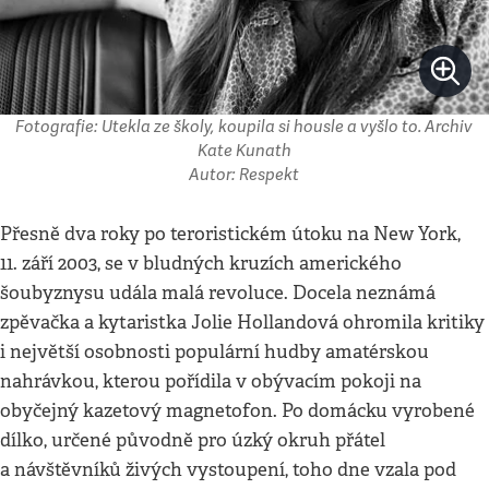
Fotografie: Utekla ze školy, koupila si housle a vyšlo to. Archiv
Kate Kunath
Autor: Respekt
Přesně dva roky po teroristickém útoku na New York,
11. září 2003, se v bludných kruzích amerického
šoubyznysu udála malá revoluce. Docela neznámá
zpěvačka a kytaristka Jolie Hollandová ohromila kritiky
i největší osobnosti populární hudby amatérskou
nahrávkou, kterou pořídila v obývacím pokoji na
obyčejný kazetový magnetofon. Po domácku vyrobené
dílko, určené původně pro úzký okruh přátel
a návštěvníků živých vystoupení, toho dne vzala pod