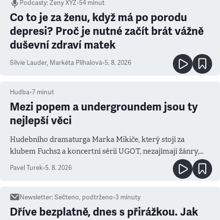
Podcasty
:
Ženy XYZ
•
54 minut
Co to je za ženu, když má po porodu
depresi? Proč je nutné začít brát vážně
duševní zdraví matek
Silvie Lauder
,
Markéta Plíhalová
•
5. 8. 2026
Hudba
•
7
minut
Mezi popem a undergroundem jsou ty
nejlepší věci
Hudebního dramaturga Marka Mikiče, který stojí za
klubem Fuchs2 a koncertní sérií UGOT, nezajímají žánry,
ale atmosféra
Pavel Turek
•
5. 8. 2026
Newsletter
:
Sečteno, podtrženo
•
3
minuty
Dříve bezplatně, dnes s přirážkou. Jak