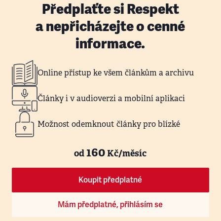
Předplaťte si Respekt
a nepřicházejte o cenné
informace.
Online přístup ke všem článkům a archivu
Články i v audioverzi a mobilní aplikaci
Možnost odemknout články pro blízké
160
od
Kč/měsíc
Koupit předplatné
Mám předplatné, přihlásím se