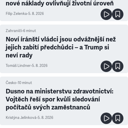
nové náklady ovlivňují životní úroveň
Filip Zelenka
•
5. 8. 2026
Zahraničí
•
6
minut
Noví íránští vládci jsou odvážnější než
jejich zabití předchůdci – a Trump si
neví rady
Tomáš Lindner
•
5. 8. 2026
Česko
•
10
minut
Dusno na ministerstvu zdravotnictví:
Vojtěch řeší spor kvůli sledování
počítačů svých zaměstnanců
Kristýna Jelínková
•
5. 8. 2026