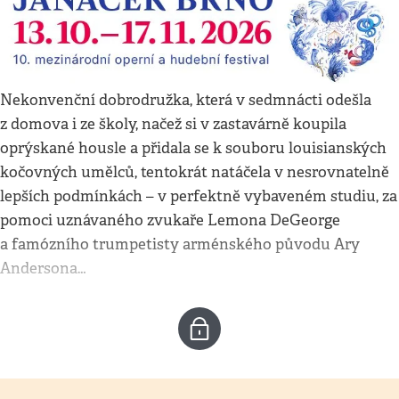
Nekonvenční dobrodružka, která v sedmnácti odešla
z domova i ze školy, načež si v zastavárně koupila
oprýskané housle a přidala se k souboru louisianských
kočovných umělců, tentokrát natáčela v nesrovnatelně
lepších podmínkách – v perfektně vybaveném studiu, za
pomoci uznávaného zvukaře Lemona DeGeorge
a famózního trumpetisty arménského původu Ary
Andersona…