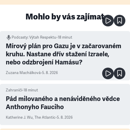
Mohlo by vás zajímat
Podcasty
:
Výtah Respektu
•
18 minut
Mírový plán pro Gazu je v začarovaném
kruhu. Nastane dřív stažení Izraele,
nebo odzbrojení Hamásu?
Zuzana Machálková
•
5. 8. 2026
Zahraničí
•
18
minut
Pád milovaného a nenáviděného vědce
Anthonyho Fauciho
Katherine J. Wu
,
The Atlantic
•
5. 8. 2026