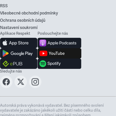
RSS
Všeobecné obchodní podmínky
Ochrana osobních údajů
Nastavení soukromí
Aplikace Respekt
Poslouchejte nás
Sledujte nás
Autorská práva vykonává vydavatel. Bez písemného svolení
vydavatele je zakázáno jakékoli užití částí nebo celku díla,
zejména rozmnožování a šíření jakýmkoli způsobem,