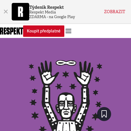
Týdeník Respekt
×
ZOBRAZIT
Respekt Media
ZDARMA - na Google Play
Koupit předplatné