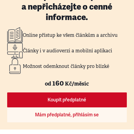
a nepřicházejte o cenné
informace.
Online přístup ke všem článkům a archivu
Články i v audioverzi a mobilní aplikaci
Možnost odemknout články pro blízké
160
od
Kč/měsíc
Koupit předplatné
Mám předplatné, přihlásím se