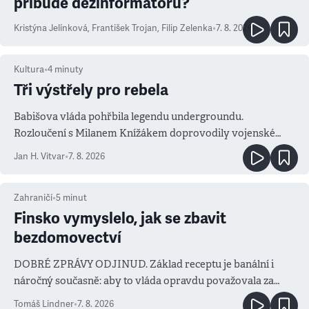
přibude dezinformátorů?
Kristýna Jelínková
,
František Trojan
,
Filip Zelenka
•
7. 8. 2026
Kultura
•
4
minuty
Tři výstřely pro rebela
Babišova vláda pohřbila legendu undergroundu.
Rozloučení s Milanem Knížákem doprovodily vojenské
salvy i kritika pokrokářů
Jan H. Vitvar
•
7. 8. 2026
Zahraničí
•
5
minut
Finsko vymyslelo, jak se zbavit
bezdomovectví
DOBRÉ ZPRÁVY ODJINUD. Základ receptu je banální i
náročný současně: aby to vláda opravdu považovala za
prioritu
Tomáš Lindner
•
7. 8. 2026