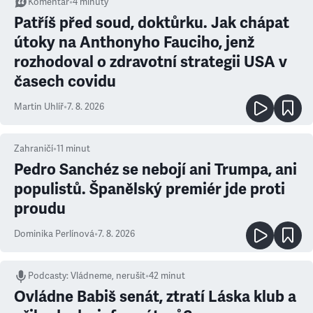
Komentář
•
4
minuty
Patříš před soud, doktůrku. Jak chápat
útoky na Anthonyho Fauciho, jenž
rozhodoval o zdravotní strategii USA v
časech covidu
Martin Uhlíř
•
7. 8. 2026
Zahraničí
•
11
minut
Pedro Sanchéz se nebojí ani Trumpa, ani
populistů. Španělský premiér jde proti
proudu
Dominika Perlínová
•
7. 8. 2026
Podcasty
:
Vládneme, nerušit
•
42 minut
Ovládne Babiš senát, ztratí Láska klub a