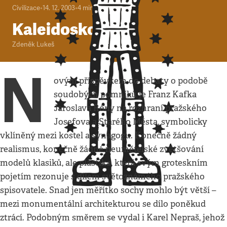
Civilizace
•
14. 12. 2003
•
4
minuty
Kaleidoskop
Zdeněk Lukeš
N
ovým příspěvkem do debaty o podobě
soudobých pomníků je Franz Kafka
Jaroslava Róny na rozhraní pražského
Josefova a Starého Města, symbolicky
vklíněný mezi kostel a synagogu. Konečně žádný
realismus, konečně žádné neumětelské zvětšování
modelů klasiků, ale plastika, která svým groteskním
pojetím rezonuje s dílem světoznámého pražského
spisovatele. Snad jen měřítko sochy mohlo být větší –
mezi monumentální architekturou se dílo poněkud
ztrácí. Podobným směrem se vydal i Karel Nepraš, jehož