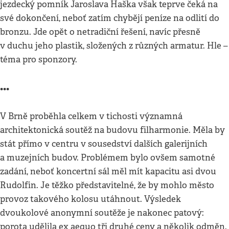
jezdecký pomník Jaroslava Haška však teprve čeká na
své dokončení, neboť zatím chybějí peníze na odlití do
bronzu. Jde opět o netradiční řešení, navíc přesně
v duchu jeho plastik, složených z různých armatur. Hle –
téma pro sponzory.
•••
V Brně proběhla celkem v tichosti významná
architektonická soutěž na budovu filharmonie. Měla by
stát přímo v centru v sousedství dalších galerijních
a muzejních budov. Problémem bylo ovšem samotné
zadání, neboť koncertní sál měl mít kapacitu asi dvou
Rudolfin. Je těžko představitelné, že by mohlo město
provoz takového kolosu utáhnout. Výsledek
dvoukolové anonymní soutěže je nakonec patový:
porota udělila ex aequo tři druhé ceny a několik odměn.