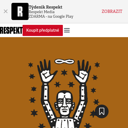
Týdeník Respekt
×
ZOBRAZIT
Respekt Media
ZDARMA - na Google Play
Koupit předplatné