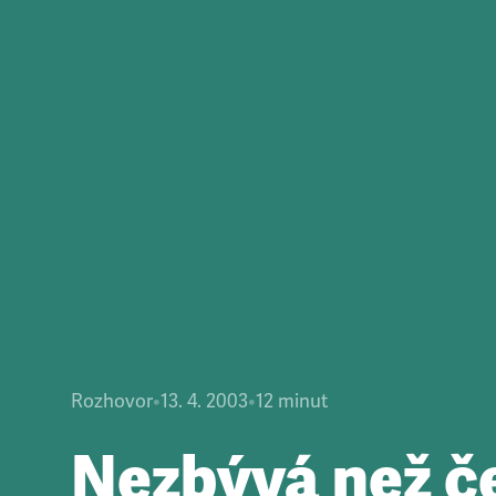
Rozhovor
•
13. 4. 2003
•
12
minut
Nezbývá než č