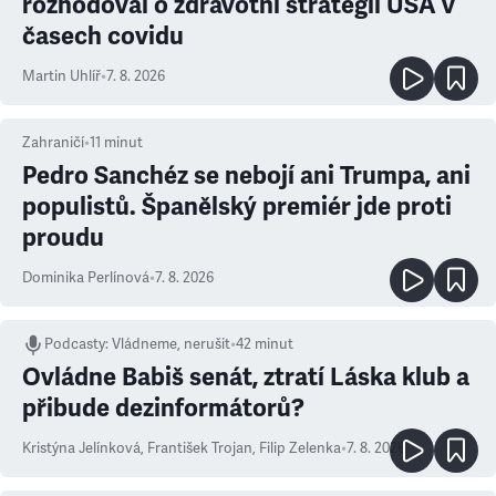
rozhodoval o zdravotní strategii USA v
časech covidu
Martin Uhlíř
•
7. 8. 2026
Zahraničí
•
11
minut
Pedro Sanchéz se nebojí ani Trumpa, ani
populistů. Španělský premiér jde proti
proudu
Dominika Perlínová
•
7. 8. 2026
Podcasty
:
Vládneme, nerušit
•
42 minut
Ovládne Babiš senát, ztratí Láska klub a
přibude dezinformátorů?
Kristýna Jelínková
,
František Trojan
,
Filip Zelenka
•
7. 8. 2026