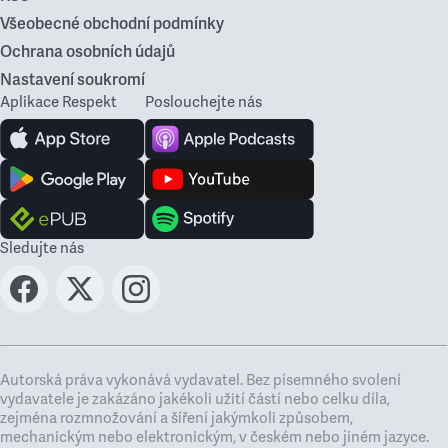
Všeobecné obchodní podmínky
Ochrana osobních údajů
Nastavení soukromí
Aplikace Respekt
Poslouchejte nás
Sledujte nás
Autorská práva vykonává vydavatel. Bez písemného svolení
vydavatele je zakázáno jakékoli užití částí nebo celku díla,
zejména rozmnožování a šíření jakýmkoli způsobem,
mechanickým nebo elektronickým, v českém nebo jiném jazyce.