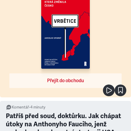
Přejít do obchodu
Komentář
•
4
minuty
Patříš před soud, doktůrku. Jak chápat
útoky na Anthonyho Fauciho, jenž