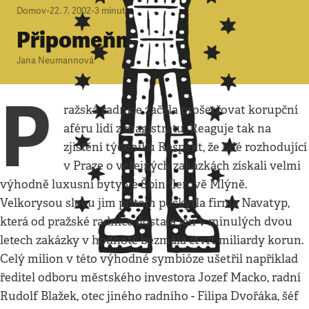
Domov
•
22. 7. 2002
•
3
minuty
Připomeňme si
Jana Neumannová
P
ražská radnice začala prošetřovat korupční
aféru lidí z magistrátu. Reaguje tak na
zjištění týdeníku Respekt, že lidé rozhodující
v Praze o veřejných zakázkách získali velmi
výhodně luxusní byty ve Špindlerově Mlýně.
Velkorysou slevu jim přitom poskytla firma Navatyp,
která od pražské radnice dostala jen v minulých dvou
letech zakázky v hodnotě bezmála čtvrt miliardy korun.
Celý milion v této výhodné symbióze ušetřil například
ředitel odboru městského investora Jozef Macko, radní
Rudolf Blažek, otec jiného radního - Filipa Dvořáka, šéf