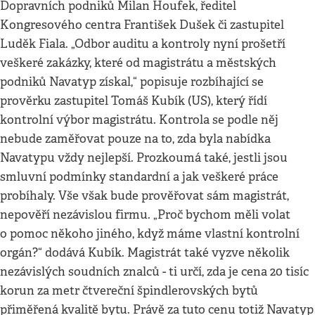
Dopravních podniků Milan Houfek, ředitel
Kongresového centra František Dušek či zastupitel
Luděk Fiala. „Odbor auditu a kontroly nyní prošetří
veškeré zakázky, které od magistrátu a městských
podniků Navatyp získal,“ popisuje rozbíhající se
prověrku zastupitel Tomáš Kubík (US), který řídí
kontrolní výbor magistrátu. Kontrola se podle něj
nebude zaměřovat pouze na to, zda byla nabídka
Navatypu vždy nejlepší. Prozkoumá také, jestli jsou
smluvní podmínky standardní a jak veškeré práce
probíhaly. Vše však bude prověřovat sám magistrát,
nepověří nezávislou firmu. „Proč bychom měli volat
o pomoc někoho jiného, když máme vlastní kontrolní
orgán?“ dodává Kubík. Magistrát také vyzve několik
nezávislých soudních znalců - ti určí, zda je cena 20 tisíc
korun za metr čtvereční špindlerovských bytů
přiměřená kvalitě bytu. Právě za tuto cenu totiž Navatyp