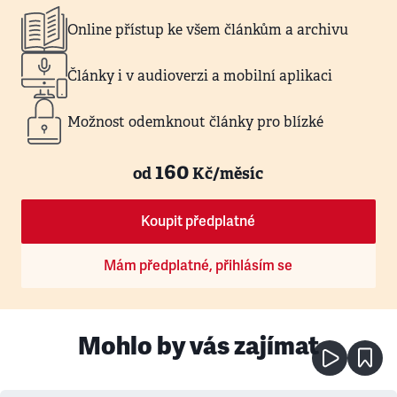
Online přístup ke všem článkům a archivu
Články i v audioverzi a mobilní aplikaci
Možnost odemknout články pro blízké
160
od
Kč/měsíc
Koupit předplatné
Mám předplatné, přihlásím se
Mohlo by vás zajímat