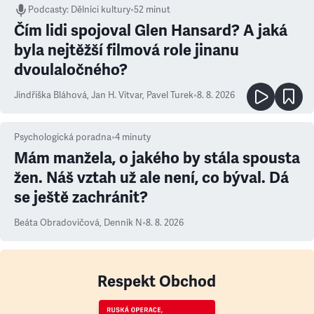
Podcasty
:
Dělníci kultury
•
52 minut
Čím lidi spojoval Glen Hansard? A jaká
byla nejtěžší filmová role jinanu
dvoulaločného?
Jindřiška Bláhová
,
Jan H. Vitvar
,
Pavel Turek
•
8. 8. 2026
Psychologická poradna
•
4
minuty
Mám manžela, o jakého by stála spousta
žen. Náš vztah už ale není, co býval. Dá
se ještě zachránit?
Beáta Obradovičová
,
Denník N
•
8. 8. 2026
Respekt Obchod