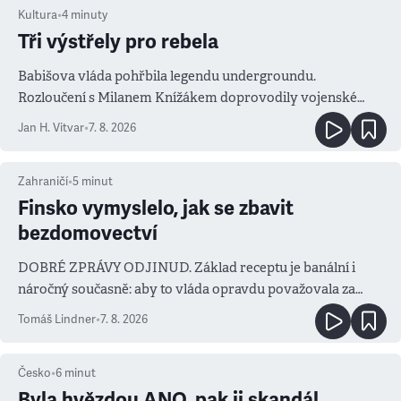
Kultura
•
4
minuty
Tři výstřely pro rebela
Babišova vláda pohřbila legendu undergroundu.
Rozloučení s Milanem Knížákem doprovodily vojenské
salvy i kritika pokrokářů
Jan H. Vitvar
•
7. 8. 2026
Zahraničí
•
5
minut
Finsko vymyslelo, jak se zbavit
bezdomovectví
DOBRÉ ZPRÁVY ODJINUD. Základ receptu je banální i
náročný současně: aby to vláda opravdu považovala za
prioritu
Tomáš Lindner
•
7. 8. 2026
Česko
•
6
minut
Byla hvězdou ANO, pak ji skandál