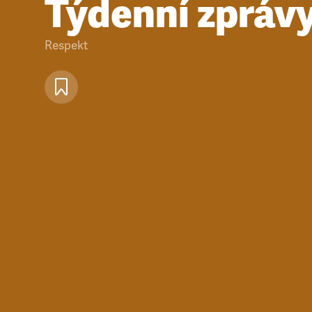
Týdenní zpráv
Respekt