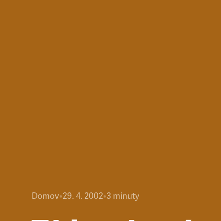
Domov
•
29. 4. 2002
•
3
minuty