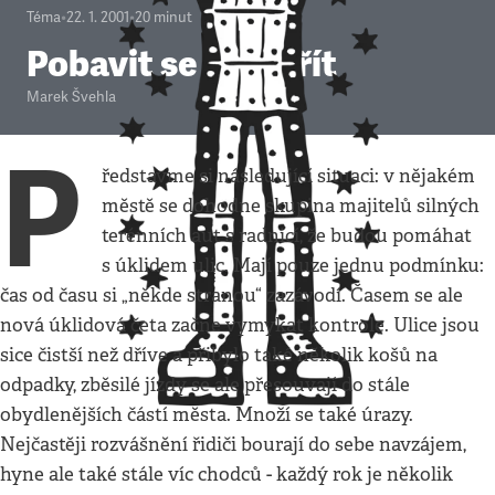
Téma
•
22. 1. 2001
•
20
minut
Pobavit se a zemřít
Marek Švehla
P
ředstavme si následující situaci: v nějakém
městě se dohodne skupina majitelů silných
terénních aut s radnicí, že budou pomáhat
s úklidem ulic. Mají pouze jednu podmínku:
čas od času si „někde stranou“ zazávodí. Časem se ale
nová úklidová četa začne vymykat kontrole. Ulice jsou
sice čistší než dříve a přibylo také několik košů na
odpadky, zběsilé jízdy se ale přesouvají do stále
obydlenějších částí města. Množí se také úrazy.
Nejčastěji rozvášnění řidiči bourají do sebe navzájem,
hyne ale také stále víc chodců - každý rok je několik