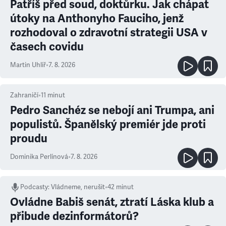
Patříš před soud, doktůrku. Jak chápat
útoky na Anthonyho Fauciho, jenž
rozhodoval o zdravotní strategii USA v
časech covidu
Martin Uhlíř
•
7. 8. 2026
Zahraničí
•
11
minut
Pedro Sanchéz se nebojí ani Trumpa, ani
populistů. Španělský premiér jde proti
proudu
Dominika Perlínová
•
7. 8. 2026
Podcasty
:
Vládneme, nerušit
•
42 minut
Ovládne Babiš senát, ztratí Láska klub a
přibude dezinformátorů?