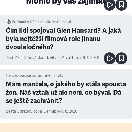
Mohlo by vás zajímat
Podcasty
:
Dělníci kultury
•
52 minut
Čím lidi spojoval Glen Hansard? A jaká
byla nejtěžší filmová role jinanu
dvoulaločného?
Jindřiška Bláhová
,
Jan H. Vitvar
,
Pavel Turek
•
8. 8. 2026
Psychologická poradna
•
4
minuty
Mám manžela, o jakého by stála spousta
žen. Náš vztah už ale není, co býval. Dá
se ještě zachránit?
Beáta Obradovičová
,
Denník N
•
8. 8. 2026