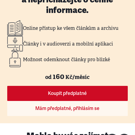
informace.
Online přístup ke všem článkům a archivu
Články i v audioverzi a mobilní aplikaci
Možnost odemknout články pro blízké
160
od
Kč/měsíc
Koupit předplatné
Mám předplatné, přihlásím se