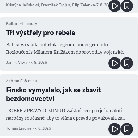
Kristýna Jelínková
,
František Trojan
,
Filip Zelenka
•
7. 8. 2026
Kultura
•
4
minuty
Tři výstřely pro rebela
Babišova vláda pohřbila legendu undergroundu.
Rozloučení s Milanem Knížákem doprovodily vojenské
salvy i kritika pokrokářů
Jan H. Vitvar
•
7. 8. 2026
Zahraničí
•
5
minut
Finsko vymyslelo, jak se zbavit
bezdomovectví
DOBRÉ ZPRÁVY ODJINUD. Základ receptu je banální i
náročný současně: aby to vláda opravdu považovala za
prioritu
Tomáš Lindner
•
7. 8. 2026