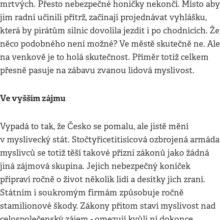
mrtvých. Přesto nebezpečné honičky nekončí. Místo aby
jim radní učinili přítrž, začínají projednávat vyhlášku,
která by pirátům silnic dovolila jezdit i po chodnících. Že
něco podobného není možné? Ve městě skutečně ne. Ale
na venkově je to holá skutečnost. Příměr totiž celkem
přesně pasuje na zábavu zvanou lidová myslivost.
Ve vyšším zájmu
Vypadá to tak, že Česko se pomalu, ale jistě mění
v myslivecký stát. Stočtyřicetitisícová ozbrojená armáda
myslivců se totiž těší takové přízni zákonů jako žádná
jiná zájmová skupina. Jejich nebezpečný koníček
připraví ročně o život několik lidí a desítky jich zraní.
Státním i soukromým firmám způsobuje ročně
stamilionové škody. Zákony přitom staví myslivost nad
celospolečenský zájem - omezují kvůli ní dokonce