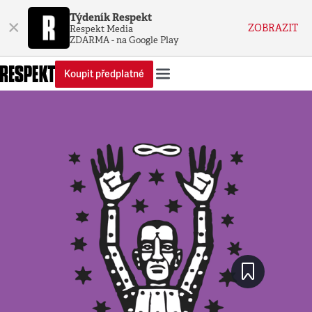
Týdeník Respekt
×
ZOBRAZIT
Respekt Media
ZDARMA - na Google Play
Koupit předplatné