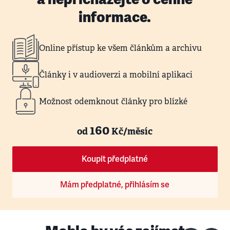
informace.
Online přístup ke všem článkům a archivu
Články i v audioverzi a mobilní aplikaci
Možnost odemknout články pro blízké
160
od
Kč/měsíc
Koupit předplatné
Mám předplatné, přihlásím se