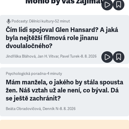
Mohlo by vás zajímat
Podcasty
:
Dělníci kultury
•
52 minut
Čím lidi spojoval Glen Hansard? A jaká
byla nejtěžší filmová role jinanu
dvoulaločného?
Jindřiška Bláhová
,
Jan H. Vitvar
,
Pavel Turek
•
8. 8. 2026
Psychologická poradna
•
4
minuty
Mám manžela, o jakého by stála spousta
žen. Náš vztah už ale není, co býval. Dá
se ještě zachránit?
Beáta Obradovičová
,
Denník N
•
8. 8. 2026