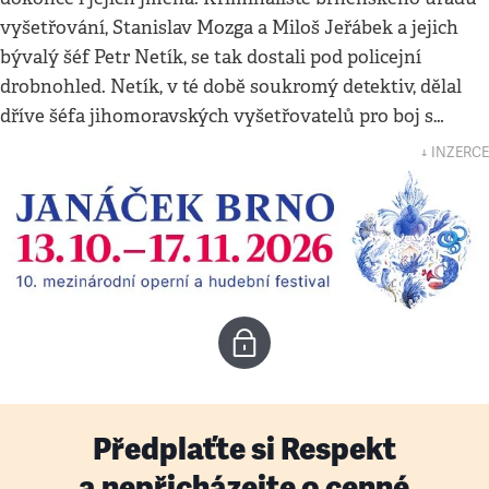
vyšetřování, Stanislav Mozga a Miloš Jeřábek a jejich
bývalý šéf Petr Netík, se tak dostali pod policejní
drobnohled. Netík, v té době soukromý detektiv, dělal
dříve šéfa jihomoravských vyšetřovatelů pro boj s…
↓ INZERCE
Předplaťte si Respekt
a nepřicházejte o cenné