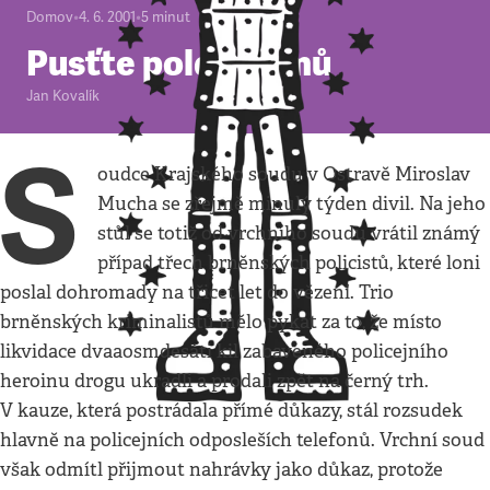
Domov
•
4. 6. 2001
•
5
minut
Pusťte poldy domů
Jan Kovalík
S
oudce Krajského soudu v Ostravě Miroslav
Mucha se zřejmě minulý týden divil. Na jeho
stůl se totiž od vrchního soudu vrátil známý
případ třech brněnských policistů, které loni
poslal dohromady na třicet let do vězení. Trio
brněnských kriminalistů mělo pykat za to, že místo
likvidace dvaaosmdesáti kil zabaveného policejního
heroinu drogu ukradli a prodali zpět na černý trh.
V kauze, která postrádala přímé důkazy, stál rozsudek
hlavně na policejních odposleších telefonů. Vrchní soud
však odmítl přijmout nahrávky jako důkaz, protože