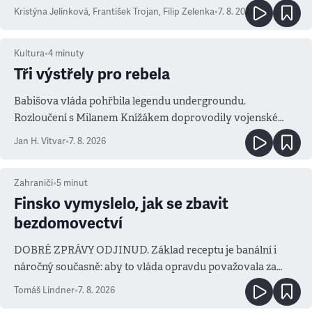
Kristýna Jelínková
,
František Trojan
,
Filip Zelenka
•
7. 8. 2026
Kultura
•
4
minuty
Tři výstřely pro rebela
Babišova vláda pohřbila legendu undergroundu.
Rozloučení s Milanem Knížákem doprovodily vojenské
salvy i kritika pokrokářů
Jan H. Vitvar
•
7. 8. 2026
Zahraničí
•
5
minut
Finsko vymyslelo, jak se zbavit
bezdomovectví
DOBRÉ ZPRÁVY ODJINUD. Základ receptu je banální i
náročný současně: aby to vláda opravdu považovala za
prioritu
Tomáš Lindner
•
7. 8. 2026