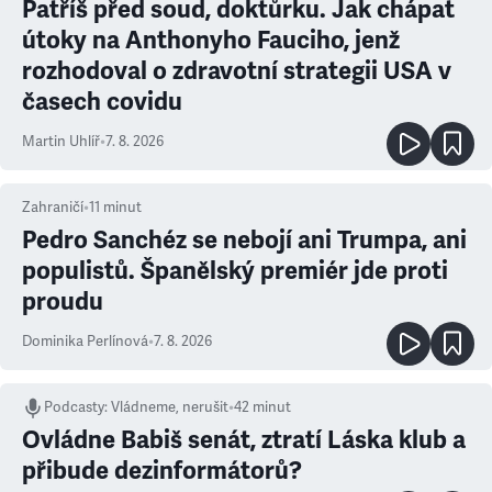
Patříš před soud, doktůrku. Jak chápat
útoky na Anthonyho Fauciho, jenž
rozhodoval o zdravotní strategii USA v
časech covidu
Martin Uhlíř
•
7. 8. 2026
Zahraničí
•
11
minut
Pedro Sanchéz se nebojí ani Trumpa, ani
populistů. Španělský premiér jde proti
proudu
Dominika Perlínová
•
7. 8. 2026
Podcasty
:
Vládneme, nerušit
•
42 minut
Ovládne Babiš senát, ztratí Láska klub a
přibude dezinformátorů?