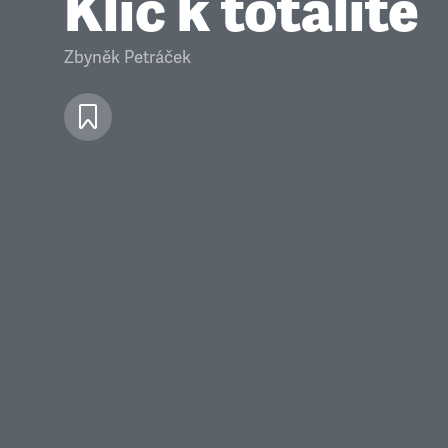
Klíč k totalitě
Zbyněk Petráček