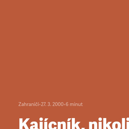
Zahraničí
•
27. 3. 2000
•
6
minut
Kajícník, nikol