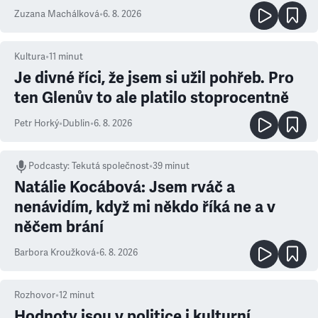
Zuzana Machálková
•
6. 8. 2026
Kultura
•
11
minut
Je divné říci, že jsem si užil pohřeb. Pro
ten Glenův to ale platilo stoprocentně
Petr Horký
•
Dublin
•
6. 8. 2026
Podcasty
:
Tekutá společnost
•
39 minut
Natálie Kocábová: Jsem rváč a
nenávidím, když mi někdo říká ne a v
něčem brání
Barbora Kroužková
•
6. 8. 2026
Rozhovor
•
12
minut
Hodnoty jsou v politice i kulturní