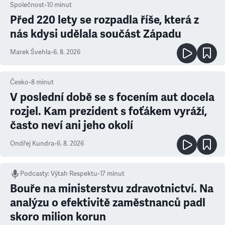
Společnost
•
10
minut
Před 220 lety se rozpadla říše, která z
nás kdysi udělala součást Západu
Marek Švehla
•
6. 8. 2026
Česko
•
8
minut
V poslední době se s focením aut docela
rozjel. Kam prezident s foťákem vyráží,
často neví ani jeho okolí
Ondřej Kundra
•
6. 8. 2026
Podcasty
:
Výtah Respektu
•
17 minut
Bouře na ministerstvu zdravotnictví. Na
analýzu o efektivitě zaměstnanců padl
skoro milion korun