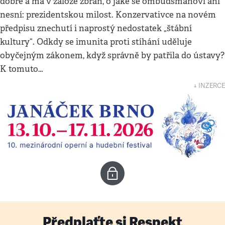
dobře a má v záloze zbraň, o jaké se ombudsmanovi ani
nesní: prezidentskou milost. Konzervativce na novém
předpisu znechutí i naprostý nedostatek „štábní
kultury“. Odkdy se imunita proti stíhání uděluje
obyčejným zákonem, když správně by patřila do ústavy?
K tomuto…
↓ INZERCE
Předplaťte si Respekt