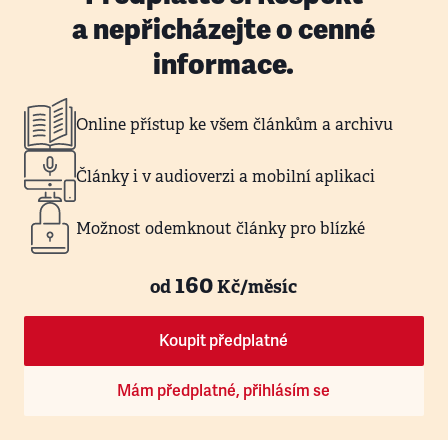
a nepřicházejte o cenné
informace.
Online přístup ke všem článkům a archivu
Články i v audioverzi a mobilní aplikaci
Možnost odemknout články pro blízké
160
od
Kč/měsíc
Koupit předplatné
Mám předplatné, přihlásím se