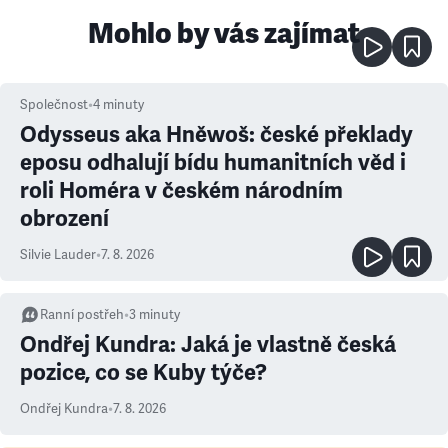
Mohlo by vás zajímat
Společnost
•
4
minuty
Odysseus aka Hněwoš: české překlady
eposu odhalují bídu humanitních věd i
roli Homéra v českém národním
obrození
Silvie Lauder
•
7. 8. 2026
Ranní postřeh
•
3
minuty
Ondřej Kundra: Jaká je vlastně česká
pozice, co se Kuby týče?
Ondřej Kundra
•
7. 8. 2026