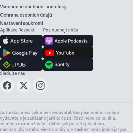
Všeobecné obchodní podmínky
Ochrana osobních údajů
Nastavení soukromí
Aplikace Respekt
Poslouchejte nás
Sledujte nás
Autorská práva vykonává vydavatel. Bez písemného svolení
vydavatele je zakázáno jakékoli užití částí nebo celku díla,
zejména rozmnožování a šíření jakýmkoli způsobem,
mechanickým nebo elektronickým, v českém nebo jiném jazyce.