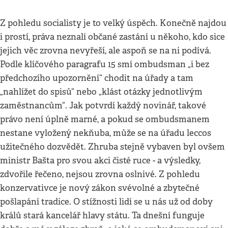
Z pohledu socialisty je to velký úspěch. Konečně najdou
i prostí, práva neznalí občané zastání u někoho, kdo sice
jejich věc zrovna nevyřeší, ale aspoň se na ni podívá.
Podle klíčového paragrafu 15 smí ombudsman „i bez
předchozího upozornění“ chodit na úřady a tam
„nahlížet do spisů“ nebo „klást otázky jednotlivým
zaměstnancům“. Jak potvrdí každý novinář, takové
právo není úplně marné, a pokud se ombudsmanem
nestane vyložený nekňuba, může se na úřadu leccos
užitečného dozvědět. Zhruba stejně vybaven byl ovšem
ministr Bašta pro svou akci čisté ruce - a výsledky,
zdvořile řečeno, nejsou zrovna oslnivé. Z pohledu
konzervativce je nový zákon svévolné a zbytečné
pošlapání tradice. O stížnosti lidí se u nás už od doby
králů stará kancelář hlavy státu. Ta dnešní funguje