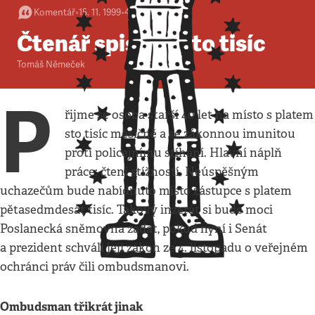
Komentář
•
15. 11. 1999
•
4
minuty
Čtenář spisů za sto tisíc
Tomáš Němeček
P
řijme se osoba starší 40 let na místo s platem
sto tisíc měsíčně a se zákonnou imunitou
proti policejnímu stíhání. Hlavní náplň
práce: čtení stížností. Neúspěšným
uchazečům bude nabídnuto místo zástupce s platem
pětasedmdesát tisíc. Takový inzerát si bude moci
Poslanecká sněmovna zadat, pokud nyní i Senát
a prezident schválí její zákon ze 4. listopadu o veřejném
ochránci práv čili ombudsmanovi.
Ombudsman třikrát jinak