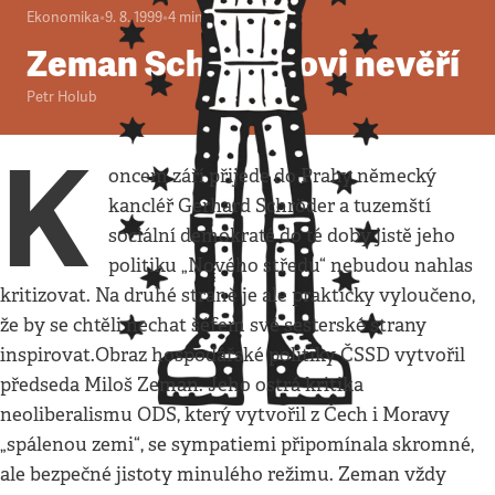
Ekonomika
•
9. 8. 1999
•
4
minuty
Zeman Schröderovi nevěří
Petr Holub
K
oncem září přijede do Prahy německý
kancléř Gerhard Schröder a tuzemští
sociální demokraté do té doby jistě jeho
politiku „Nového středu“ nebudou nahlas
kritizovat. Na druhé straně je ale prakticky vyloučeno,
že by se chtěli nechat šéfem své sesterské strany
inspirovat.Obraz hospodářské politiky ČSSD vytvořil
předseda Miloš Zeman. Jeho ostrá kritika
neoliberalismu ODS, který vytvořil z Čech i Moravy
„spálenou zemi“, se sympatiemi připomínala skromné,
ale bezpečné jistoty minulého režimu. Zeman vždy