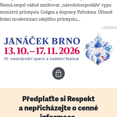
Nemá smysl vážně zmiňovat „národohospodáře“ typu
ministrů průmyslu Grégra a dopravy Peltráma. Účinně
brání modernizaci zdejšího průmyslu,…
↓ INZERCE
Předplaťte si Respekt
a nepřicházejte o cenné