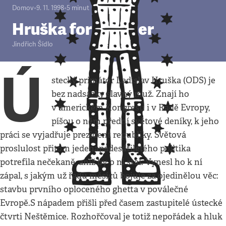
Domov
•
9. 11. 1998
•
5
minut
Hruška for premier
Jindřich Šídlo
Ú
stecký primátor Ladislav Hruška (ODS) je
bez nadsázky slavný muž. Znají ho
v americkém Kongresu i v Radě Evropy,
píšou o něm přední světové deníky, k jeho
práci se vyjadřuje prezident republiky. Světová
proslulost přitom jedenapadesátiletého politika
potrefila nečekaně, aniž by o ni stál. Vynesl ho k ní
zápal, s jakým už řadu měsíců bojuje za ojedinělou věc:
stavbu prvního oploceného ghetta v poválečné
Evropě.S nápadem přišli před časem zastupitelé ústecké
čtvrti Neštěmice. Rozhořčoval je totiž nepořádek a hluk