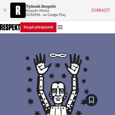
Týdeník Respekt
×
ZOBRAZIT
Respekt Media
ZDARMA - na Google Play
Koupit předplatné