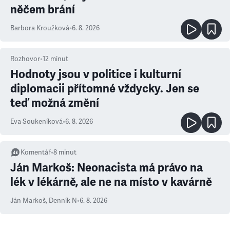
něčem brání
Barbora Kroužková
•
6. 8. 2026
Rozhovor
•
12
minut
Hodnoty jsou v politice i kulturní
diplomacii přítomné vždycky. Jen se
teď možná změní
Eva Soukeníková
•
6. 8. 2026
Komentář
•
8
minut
Ján Markoš: Neonacista má právo na
lék v lékárně, ale ne na místo v kavárně
Ján Markoš
,
Denník N
•
6. 8. 2026