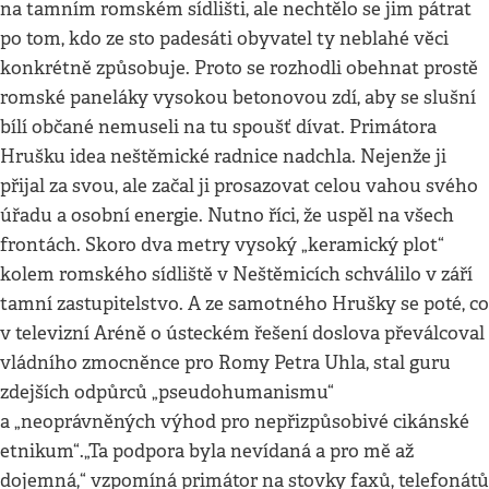
na tamním romském sídlišti, ale nechtělo se jim pátrat
po tom, kdo ze sto padesáti obyvatel ty neblahé věci
konkrétně způsobuje. Proto se rozhodli obehnat prostě
romské paneláky vysokou betonovou zdí, aby se slušní
bílí občané nemuseli na tu spoušť dívat. Primátora
Hrušku idea neštěmické radnice nadchla. Nejenže ji
přijal za svou, ale začal ji prosazovat celou vahou svého
úřadu a osobní energie. Nutno říci, že uspěl na všech
frontách. Skoro dva metry vysoký „keramický plot“
kolem romského sídliště v Neštěmicích schválilo v září
tamní zastupitelstvo. A ze samotného Hrušky se poté, co
v televizní Aréně o ústeckém řešení doslova převálcoval
vládního zmocněnce pro Romy Petra Uhla, stal guru
zdejších odpůrců „pseudohumanismu“
a „neoprávněných výhod pro nepřizpůsobivé cikánské
etnikum“.„Ta podpora byla nevídaná a pro mě až
dojemná,“ vzpomíná primátor na stovky faxů, telefonátů