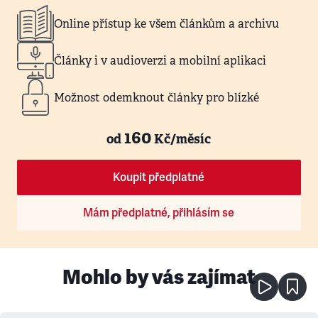
Online přístup ke všem článkům a archivu
Články i v audioverzi a mobilní aplikaci
Možnost odemknout články pro blízké
160
od
Kč/měsíc
Koupit předplatné
Mám předplatné, přihlásím se
Mohlo by vás zajímat