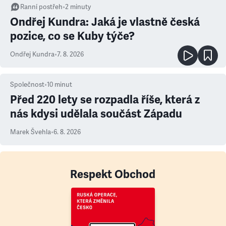
Ranní postřeh
•
2
minuty
Ondřej Kundra: Jaká je vlastně česká
pozice, co se Kuby týče?
Ondřej Kundra
•
7. 8. 2026
Společnost
•
10
minut
Před 220 lety se rozpadla říše, která z
nás kdysi udělala součást Západu
Marek Švehla
•
6. 8. 2026
Respekt Obchod