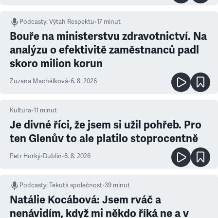
Podcasty
:
Výtah Respektu
•
17 minut
Bouře na ministerstvu zdravotnictví. Na
analýzu o efektivitě zaměstnanců padl
skoro milion korun
Zuzana Machálková
•
6. 8. 2026
Kultura
•
11
minut
Je divné říci, že jsem si užil pohřeb. Pro
ten Glenův to ale platilo stoprocentně
Petr Horký
•
Dublin
•
6. 8. 2026
Podcasty
:
Tekutá společnost
•
39 minut
Natálie Kocábová: Jsem rváč a
nenávidím, když mi někdo říká ne a v