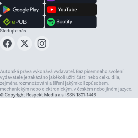
Sledujte nás
Autorská práva vykonává vydavatel. Bez písemného svolení
vydavatele je zakázáno jakékoli užití částí nebo celku díla,
zejména rozmnožování a šíření jakýmkoli způsobem,
mechanickým nebo elektronickým, v českém nebo jiném jazyce.
© Copyright Respekt Media a.s. ISSN 1801-1446