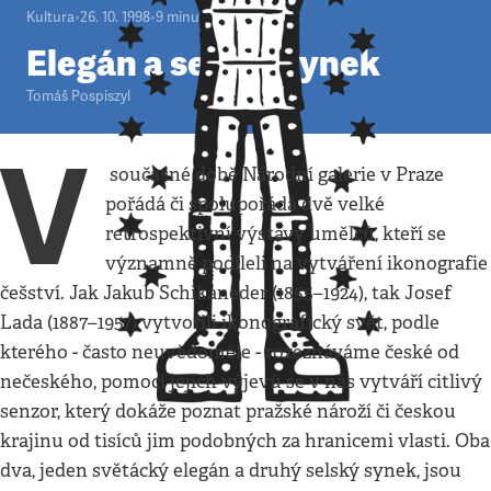
Kultura
•
26. 10. 1998
•
9
minut
Elegán a selský synek
Tomáš Pospiszyl
V
současné době Národní galerie v Praze
pořádá či spolupořádá dvě velké
retrospektivní výstavy umělců, kteří se
významně podíleli na vytváření ikonografie
češství. Jak Jakub Schikaneder (1855–1924), tak Josef
Lada (1887–1957) vytvořili ikonografický svět, podle
kterého - často neuvědoměle - rozeznáváme české od
nečeského, pomocí jejich výjevů se v nás vytváří citlivý
senzor, který dokáže poznat pražské nároží či českou
krajinu od tisíců jim podobných za hranicemi vlasti. Oba
dva, jeden světácký elegán a druhý selský synek, jsou