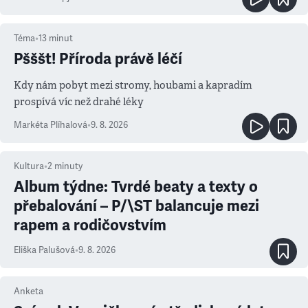
Téma
•
13
minut
Pšššt! Příroda právě léčí
Kdy nám pobyt mezi stromy, houbami a kapradím
prospívá víc než drahé léky
Markéta Plíhalová
•
9. 8. 2026
Kultura
•
2
minuty
Album týdne: Tvrdé beaty a texty o
přebalování – P/\ST balancuje mezi
rapem a rodičovstvím
Eliška Palušová
•
9. 8. 2026
Anketa