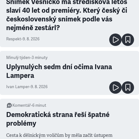
Snímek Vesničko má středisková letos
slaví 40 let od premiéry. Který český či
československý snímek podle vás
nejméně zestárl?
Respekt
•
9. 8. 2026
Minulý týden
•
3
minuty
Uplynulých sedm dní očima Ivana
Lampera
Ivan Lamper
•
9. 8. 2026
Komentář
•
6
minut
Demokratická strana řeší špatné
problémy
Cesta k dělnickým voličům by měla začít ústupem