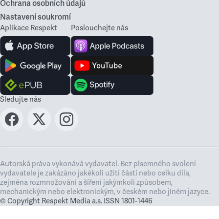
Ochrana osobních údajů
Nastavení soukromí
Aplikace Respekt
Poslouchejte nás
Sledujte nás
Autorská práva vykonává vydavatel. Bez písemného svolení
vydavatele je zakázáno jakékoli užití částí nebo celku díla,
zejména rozmnožování a šíření jakýmkoli způsobem,
mechanickým nebo elektronickým, v českém nebo jiném jazyce.
© Copyright Respekt Media a.s. ISSN 1801-1446