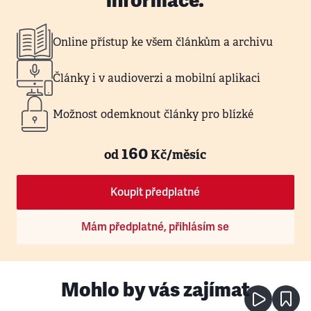
informace.
Online přístup ke všem článkům a archivu
Články i v audioverzi a mobilní aplikaci
Možnost odemknout články pro blízké
160
od
Kč/měsíc
Koupit předplatné
Mám předplatné, přihlásím se
Mohlo by vás zajímat