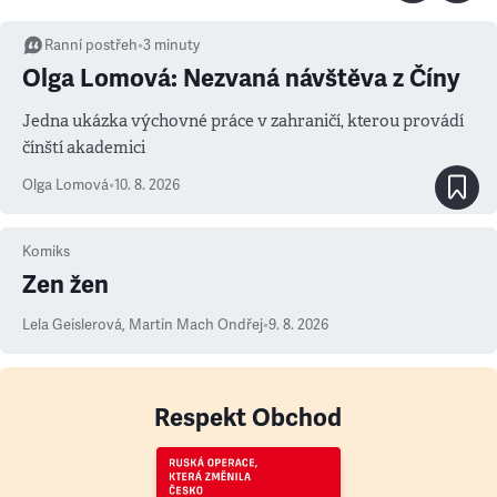
Ranní postřeh
•
3
minuty
Olga Lomová: Nezvaná návštěva z Číny
Jedna ukázka výchovné práce v zahraničí, kterou provádí
čínští akademici
Olga Lomová
•
10. 8. 2026
Komiks
Zen žen
Lela Geislerová
,
Martin Mach Ondřej
•
9. 8. 2026
Respekt Obchod