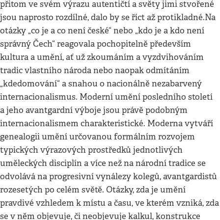
přitom ve svém výrazu autentičtí a světy jimi stvořené
jsou naprosto rozdílné, dalo by se říct až protikladné.Na
otázky „co je a co není české“ nebo „kdo je a kdo není
správný Čech“ reagovala pochopitelně především
kultura a umění, ať už zkoumáním a vyzdvihováním
tradic vlastního národa nebo naopak odmítáním
„kdedomování“ a snahou o nacionálně nezabarvený
internacionalismus. Moderní umění posledního století
a jeho avantgardní výboje jsou právě podobným
internacionalismem charakteristické. Moderna vytváří
genealogii umění určovanou formálním rozvojem
typických výrazových prostředků jednotlivých
uměleckých disciplín a více než na národní tradice se
odvolává na progresivní vynálezy kolegů, avantgardistů
rozesetých po celém světě. Otázky, zda je umění
pravdivé vzhledem k místu a času, ve kterém vzniká, zda
se v něm objevuje, či neobjevuje kalkul, konstrukce