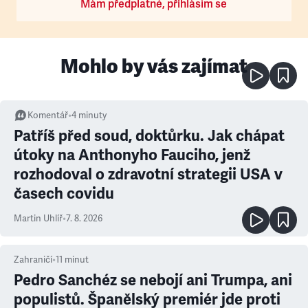
Mám předplatné, přihlásím se
Mohlo by vás zajímat
Komentář
•
4
minuty
Patříš před soud, doktůrku. Jak chápat
útoky na Anthonyho Fauciho, jenž
rozhodoval o zdravotní strategii USA v
časech covidu
Martin Uhlíř
•
7. 8. 2026
Zahraničí
•
11
minut
Pedro Sanchéz se nebojí ani Trumpa, ani
populistů. Španělský premiér jde proti