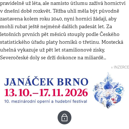
pravidelně už léta, ale namísto útlumu zažívá hornictví
v dnešní době rozkvět. Těžba uhlí měla být původně
zastavena kolem roku 2040, nyní horníci žádají, aby
mohli rubat ještě nejméně dalších padesát let. Za
letošních prvních pět měsíců stouply podle Českého
statistického úřadu platy horníků o třetinu. Mostecká
uhelná vykazuje už pět let stamilionové zisky,
Severočeské doly se drží dokonce na miliardě…
↓ INZERCE