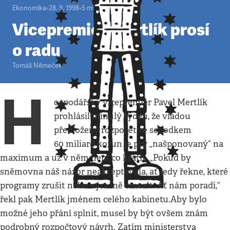
Ekonomika
•
28. 9. 1998
•
5
minut
Vicepremiér Mertlík prosí
o radu
Tomáš Němeček
H
ospodářský vicepremiér Pavel Mertlík
prohlásil minulý týden, že vládou
předložený rozpočet se schodkem
60 miliard korun je prý „našponovaný“ na
maximum a už v něm není co krátit. „Pokud by
sněmovna náš názor neakceptovala, ať tedy řekne, které
programy zrušit nebo výrazně omezit. Ať nám poradí,“
řekl pak Mertlík jménem celého kabinetu.Aby bylo
možné jeho přání splnit, musel by být ovšem znám
podrobný rozpočtový návrh. Zatím ministerstva