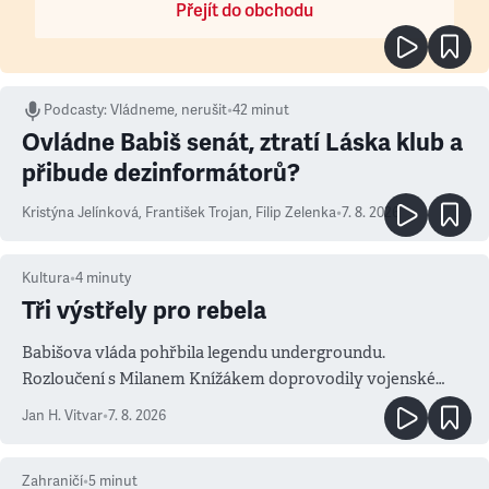
Přejít do obchodu
Podcasty
:
Vládneme, nerušit
•
42 minut
Ovládne Babiš senát, ztratí Láska klub a
přibude dezinformátorů?
Kristýna Jelínková
,
František Trojan
,
Filip Zelenka
•
7. 8. 2026
Kultura
•
4
minuty
Tři výstřely pro rebela
Babišova vláda pohřbila legendu undergroundu.
Rozloučení s Milanem Knížákem doprovodily vojenské
salvy i kritika pokrokářů
Jan H. Vitvar
•
7. 8. 2026
Zahraničí
•
5
minut