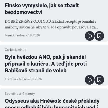
Finsko vymyslelo, jak se zbavit
bezdomovectví
DOBRÉ ZPRÁVY ODJINUD. Základ receptu je banální i
náročný současně: aby to vláda opravdu považovala za
prioritu
Tomáš Lindner
•
7. 8. 2026
Česko
•
6
minut
Byla hvězdou ANO, pak ji skandál
připravil o kariéru. A teď jde proti
Babišově straně do voleb
František Trojan
•
7. 8. 2026
Společnost
•
4
minuty
Odysseus aka Hněwoš: české překlady
eposu odhalují bídu humanitních věd i