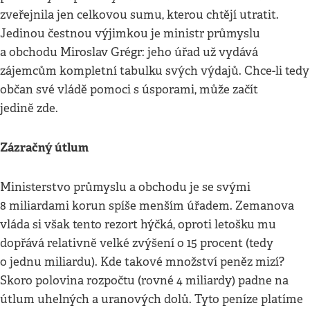
zveřejnila jen celkovou sumu, kterou chtějí utratit.
Jedinou čestnou výjimkou je ministr průmyslu
a obchodu Miroslav Grégr: jeho úřad už vydává
zájemcům kompletní tabulku svých výdajů. Chce-li tedy
občan své vládě pomoci s úsporami, může začít
jedině zde.
Zázračný útlum
Ministerstvo průmyslu a obchodu je se svými
8 miliardami korun spíše menším úřadem. Zemanova
vláda si však tento rezort hýčká, oproti letošku mu
dopřává relativně velké zvýšení o 15 procent (tedy
o jednu miliardu). Kde takové množství peněz mizí?
Skoro polovina rozpočtu (rovné 4 miliardy) padne na
útlum uhelných a uranových dolů. Tyto peníze platíme