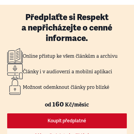
Předplaťte si Respekt
a nepřicházejte o cenné
informace.
Online přístup ke všem článkům a archivu
Články i v audioverzi a mobilní aplikaci
Možnost odemknout články pro blízké
160
od
Kč/měsíc
Koupit předplatné