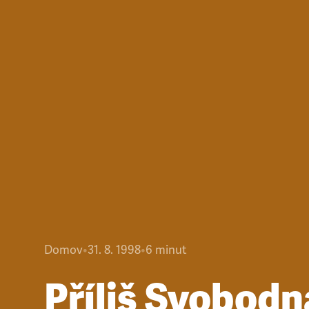
Domov
•
31. 8. 1998
•
6
minut
Příliš Svobodn