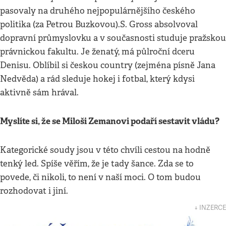
pasovaly na druhého nejpopulárnějšího českého
politika (za Petrou Buzkovou).S. Gross absolvoval
dopravní průmyslovku a v současnosti studuje pražskou
právnickou fakultu. Je ženatý, má půlroční dceru
Denisu. Oblíbil si českou country (zejména písně Jana
Nedvěda) a rád sleduje hokej i fotbal, který kdysi
aktivně sám hrával.
Myslíte si, že se Miloši Zemanovi podaří sestavit vládu?
Kategorické soudy jsou v této chvíli cestou na hodně
tenký led. Spíše věřím, že je tady šance. Zda se to
povede, či nikoli, to není v naší moci. O tom budou
rozhodovat i jiní.
↓ INZERCE