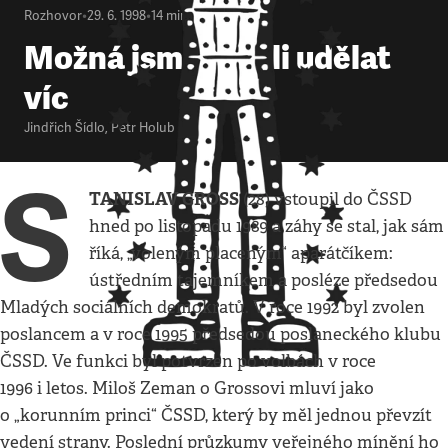
Rozhovor
•
29. 6. 1998
•
14
minut
Možná jsme mohli udělat
víc
Jindřich Šídlo
,
Petr Holub
S
TANISLAV GROSS
(28) vstoupil do ČSSD
hned po listopadu 1989 a záhy se stal, jak sám
říká, „voleným placeným“ aparátčíkem:
ústředním tajemníkem a posléze předsedou
Mladých sociálních demokratů. V roce 1992 byl zvolen
poslancem a v roce 1995 předsedou poslaneckého klubu
ČSSD. Ve funkci byl potvrzen po volbách v roce
1996 i letos. Miloš Zeman o Grossovi mluví jako
o „korunním princi“ ČSSD, který by měl jednou převzít
vedení strany. Poslední průzkumy veřejného mínění ho