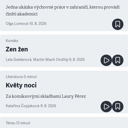
Jedna ukázka výchovné práce v zahraničí, kterou provádí
čínští akademici
Olga Lomová
•
10. 8. 2026
Komiks
Zen žen
Lela Geislerová
,
Martin Mach Ondřej
•
9. 8. 2026
Literatura
•
5
minut
Květy noci
Za komiksovými skladbami Laury Pérez
Kateřina Čopjaková
•
9. 8. 2026
Téma
•
13
minut