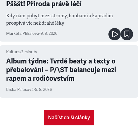
Pšššt! Příroda právě léčí
Kdy nám pobyt mezi stromy, houbami a kapradím
prospívá víc než drahé léky
Markéta Plíhalová
•
9. 8. 2026
Kultura
•
2
minuty
Album týdne: Tvrdé beaty a texty o
přebalování – P/\ST balancuje mezi
rapem a rodičovstvím
Eliška Palušová
•
9. 8. 2026
Načíst další články