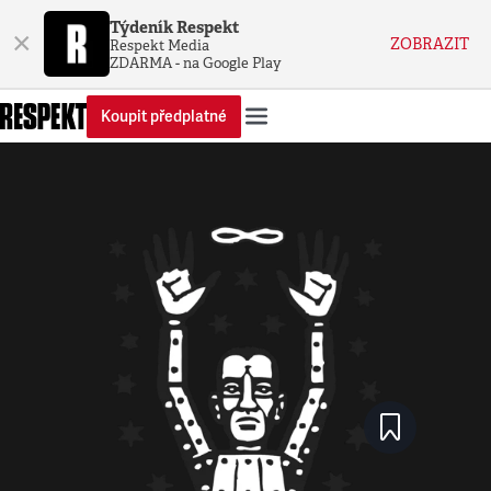
Týdeník Respekt
×
ZOBRAZIT
Respekt Media
ZDARMA - na Google Play
Koupit předplatné