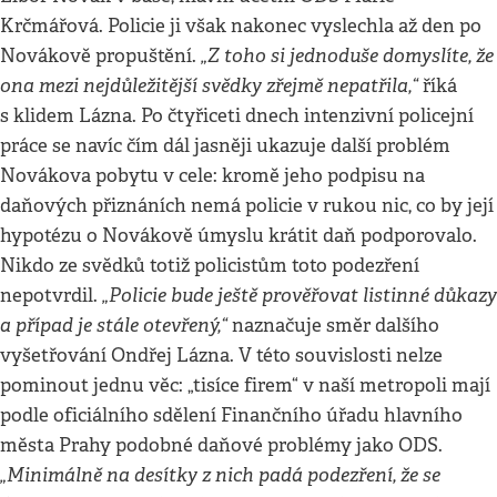
Krčmářová. Policie ji však nakonec vyslechla až den po
„Z toho si jednoduše domyslíte, že
Novákově propuštění.
ona mezi nejdůležitější svědky zřejmě nepatřila,“
říká
s klidem Lázna. Po čtyřiceti dnech intenzivní policejní
práce se navíc čím dál jasněji ukazuje další problém
Novákova pobytu v cele: kromě jeho podpisu na
daňových přiznáních nemá policie v rukou nic, co by její
hypotézu o Novákově úmyslu krátit daň podporovalo.
Nikdo ze svědků totiž policistům toto podezření
„Policie bude ještě prověřovat listinné důkazy
nepotvrdil.
a případ je stále otevřený,“
naznačuje směr dalšího
vyšetřování Ondřej Lázna. V této souvislosti nelze
pominout jednu věc: „tisíce firem“ v naší metropoli mají
podle oficiálního sdělení Finančního úřadu hlavního
města Prahy podobné daňové problémy jako ODS.
„Minimálně na desítky z nich padá podezření, že se