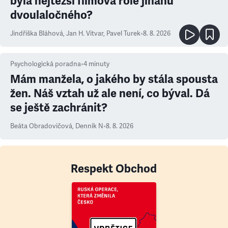
byla nejtěžší filmová role jinanu
dvoulaločného?
Jindřiška Bláhová
,
Jan H. Vitvar
,
Pavel Turek
•
8. 8. 2026
Psychologická poradna
•
4
minuty
Mám manžela, o jakého by stála spousta
žen. Náš vztah už ale není, co býval. Dá
se ještě zachránit?
Beáta Obradovičová
,
Denník N
•
8. 8. 2026
Respekt Obchod