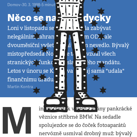
Domov
•
30. 3. 1998
•
5
minut
Něco se najde vždycky
Loni v listopadu se policie začala zabývat
nelegálním zahraničním kontem ODS, ale
dvouměsíční vyšetřování nikam nevedlo. Bývalý
místopředseda Novák se tehdy vzdal všech
stranických funkcí a poslaneckého mandátu.
Letos v únoru se Klausova partaj sama "udala"
finančnímu úřadu.
Martin Kontra
M
inulý čtvrtek vyjelo z brány pankrácké
věznice stříbrné BMW. Na sedadle
spolujezdce se do čoček fotoaparátů
nervózně usmíval drobný muž: bývalý