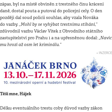
zápas, byl na místě obviněn z trestného činu krácení
daně, dostal pouta a putoval do policejní cely. O den
později dal soud policii souhlas, aby vzala Nováka
„Mohl by se vyhýbat trestnímu stíhání,“
do vazby.
zdůvodnil vazbu Václav Vítek z Obvodního státního
„Navíc
zastupitelství pro Prahu 1 a na upřesněnou dodal:
mu hrozí až osm let kriminálu.“
↓ INZERCE
Těší mne, Hájek
Délku eventuálního trestu coby důvod vazby zákon