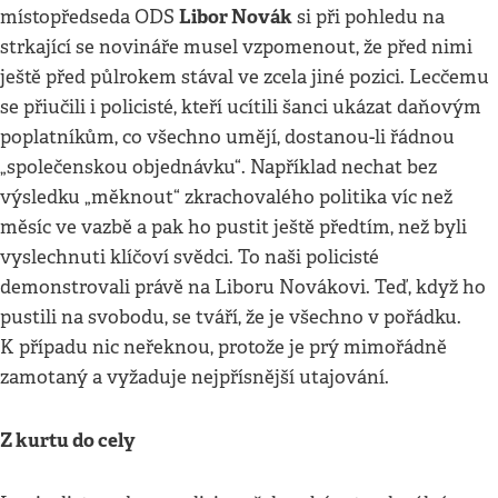
Libor Novák
místopředseda ODS
si při pohledu na
strkající se novináře musel vzpomenout, že před nimi
ještě před půlrokem stával ve zcela jiné pozici. Lecčemu
se přiučili i policisté, kteří ucítili šanci ukázat daňovým
poplatníkům, co všechno umějí, dostanou-li řádnou
„společenskou objednávku“. Například nechat bez
výsledku „měknout“ zkrachovalého politika víc než
měsíc ve vazbě a pak ho pustit ještě předtím, než byli
vyslechnuti klíčoví svědci. To naši policisté
demonstrovali právě na Liboru Novákovi. Teď, když ho
pustili na svobodu, se tváří, že je všechno v pořádku.
K případu nic neřeknou, protože je prý mimořádně
zamotaný a vyžaduje nejpřísnější utajování.
Z kurtu do cely