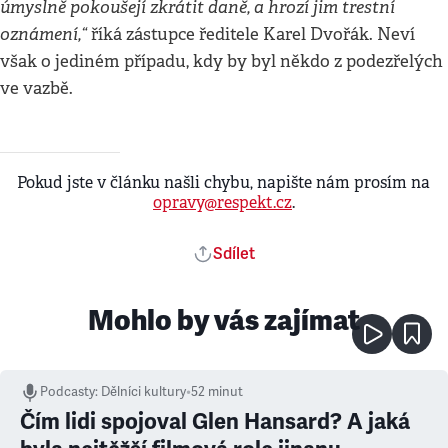
úmyslně pokoušejí zkrátit daně, a hrozí jim trestní
oznámení,“
říká zástupce ředitele Karel Dvořák. Neví
však o jediném případu, kdy by byl někdo z podezřelých
ve vazbě.
Pokud jste v článku našli chybu, napište nám prosím na
opravy@respekt.cz
.
Sdílet
Mohlo by vás zajímat
Podcasty
:
Dělníci kultury
•
52 minut
Čím lidi spojoval Glen Hansard? A jaká