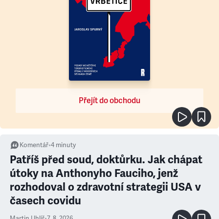
Přejít do obchodu
Komentář
•
4
minuty
Patříš před soud, doktůrku. Jak chápat
útoky na Anthonyho Fauciho, jenž
rozhodoval o zdravotní strategii USA v
časech covidu
Martin Uhlíř
•
7. 8. 2026