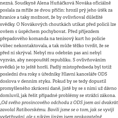
nezná. Soudkyně Alena Huňáčková Nováka oficiálně
poslala za mříže ze dvou příčin: hrozil prý jeho útěk za
hranice a taky možnost, že by ovlivňoval důležité
svědky. O Novákových choutkách utíkat před policií lze
ovšem s úspěchem pochybovat. Před příjezdem
přepadového komanda na tenisový kurt ho policie
vůbec nekontaktovala, a tak může těžko tvrdit, že se
před ní skrýval. Nebyl mu odebrán pas ani nebyl
vyzván, aby neopouštěl republiku. S ovlivňováním
svědků je to ještě horší. Padlý místopředseda byl totiž
poslední dva roky s úředníky Hlavní kanceláře ODS
doslova v denním styku. Pokud by se tedy dopustil
promyšleného zkrácení daně, jistě by se s nimi už dávno
domluvil, jak řešit případné problémy se strážci zákona.
„Od svého prosincového odchodu z ODS jsem asi dvakrát
zavolal Ratiborskému. Bavili jsme se o tom, jak se vyvíjí
vyšetřování, ale s nikým jiným jsem prokazatelně