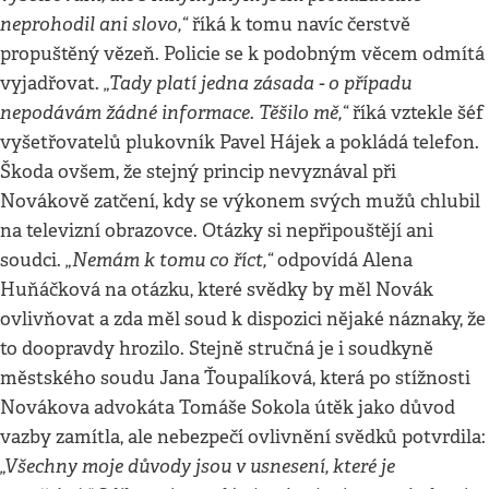
neprohodil ani slovo,“
říká k tomu navíc čerstvě
propuštěný vězeň. Policie se k podobným věcem odmítá
„Tady platí jedna zásada - o případu
vyjadřovat.
nepodávám žádné informace. Těšilo mě,“
říká vztekle šéf
vyšetřovatelů plukovník Pavel Hájek a pokládá telefon.
Škoda ovšem, že stejný princip nevyznával při
Novákově zatčení, kdy se výkonem svých mužů chlubil
na televizní obrazovce. Otázky si nepřipouštějí ani
„Nemám k tomu co říct,“
soudci.
odpovídá Alena
Huňáčková na otázku, které svědky by měl Novák
ovlivňovat a zda měl soud k dispozici nějaké náznaky, že
to doopravdy hrozilo. Stejně stručná je i soudkyně
městského soudu Jana Ťoupalíková, která po stížnosti
Novákova advokáta Tomáše Sokola útěk jako důvod
vazby zamítla, ale nebezpečí ovlivnění svědků potvrdila:
„Všechny moje důvody jsou v usnesení, které je