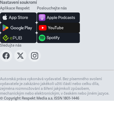
Nastavení soukromí
Aplikace Respekt
Poslouchejte nás
Sledujte nás
Autorská práva vykonává vydavatel. Bez písemného svolení
vydavatele je zakázáno jakékoli užití částí nebo celku díla,
zejména rozmnožování a šíření jakýmkoli způsobem,
mechanickým nebo elektronickým, v českém nebo jiném jazyce.
© Copyright Respekt Media a.s. ISSN 1801-1446