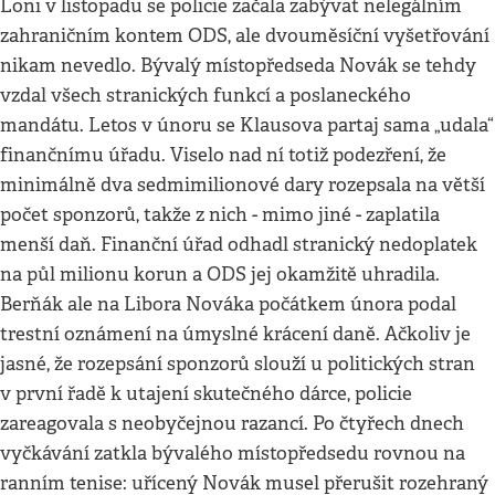
Loni v listopadu se policie začala zabývat nelegálním
zahraničním kontem ODS, ale dvouměsíční vyšetřování
nikam nevedlo. Bývalý místopředseda Novák se tehdy
vzdal všech stranických funkcí a poslaneckého
mandátu. Letos v únoru se Klausova partaj sama „udala“
finančnímu úřadu. Viselo nad ní totiž podezření, že
minimálně dva sedmimilionové dary rozepsala na větší
počet sponzorů, takže z nich - mimo jiné - zaplatila
menší daň. Finanční úřad odhadl stranický nedoplatek
na půl milionu korun a ODS jej okamžitě uhradila.
Berňák ale na Libora Nováka počátkem února podal
trestní oznámení na úmyslné krácení daně. Ačkoliv je
jasné, že rozepsání sponzorů slouží u politických stran
v první řadě k utajení skutečného dárce, policie
zareagovala s neobyčejnou razancí. Po čtyřech dnech
vyčkávání zatkla bývalého místopředsedu rovnou na
ranním tenise: uřícený Novák musel přerušit rozehraný