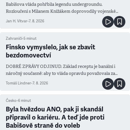
Babišova vláda pohřbila legendu undergroundu.
Rozloučení s Milanem Knížákem doprovodily vojenské
salvy i kritika pokrokářů
Jan H. Vitvar
•
7. 8. 2026
Zahraničí
•
5
minut
Finsko vymyslelo, jak se zbavit
bezdomovectví
DOBRÉ ZPRÁVY ODJINUD. Základ receptu je banální i
náročný současně: aby to vláda opravdu považovala za
prioritu
Tomáš Lindner
•
7. 8. 2026
Česko
•
6
minut
Byla hvězdou ANO, pak ji skandál
připravil o kariéru. A teď jde proti
Babišově straně do voleb