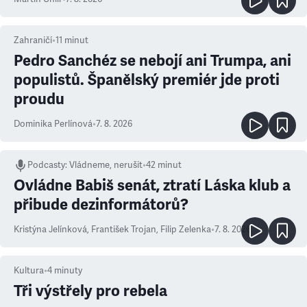
Zahraničí
•
11
minut
Pedro Sanchéz se nebojí ani Trumpa, ani
populistů. Španělský premiér jde proti
proudu
Dominika Perlínová
•
7. 8. 2026
Podcasty
:
Vládneme, nerušit
•
42 minut
Ovládne Babiš senát, ztratí Láska klub a
přibude dezinformátorů?
Kristýna Jelínková
,
František Trojan
,
Filip Zelenka
•
7. 8. 2026
Kultura
•
4
minuty
Tři výstřely pro rebela