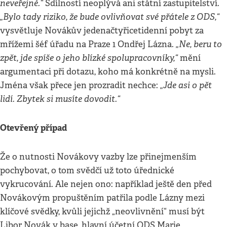
neveřejné.“
Sdílností neoplývá ani státní zastupitelství.
„Bylo tady riziko, že bude ovlivňovat své přátele z ODS,“
vysvětluje Novákův jedenačtyřicetidenní pobyt za
„Ne, beru to
mřížemi šéf úřadu na Praze 1 Ondřej Lázna.
zpět, jde spíše o jeho blízké spolupracovníky,“
mění
argumentaci při dotazu, koho má konkrétně na mysli.
„Jde asi o pět
Jména však přece jen prozradit nechce:
lidí. Zbytek si musíte dovodit.“
Otevřený případ
Že o nutnosti Novákovy vazby lze přinejmenším
pochybovat, o tom svědčí už toto úřednické
vykrucování. Ale nejen ono: například ještě den před
Novákovým propuštěním patřila podle Lázny mezi
klíčové svědky, kvůli jejichž „neovlivnění“ musí být
Libor Novák v base, hlavní účetní ODS Marie