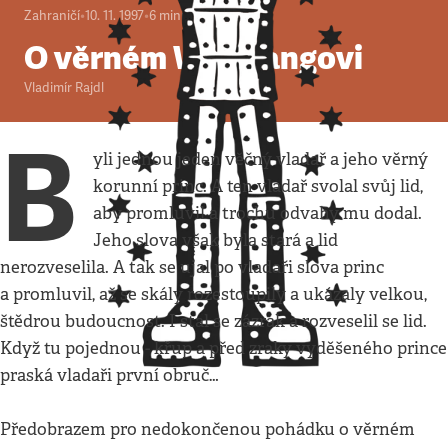
Zahraničí
•
10. 11. 1997
•
6
minut
O věrném Wolfgangovi
Vladimír Rajdl
B
yli jednou jeden věčný vladař a jeho věrný
korunní princ. A ten vladař svolal svůj lid,
aby promluvil a trochu odvahy mu dodal.
Jeho slova však byla stará a lid
nerozveselila. A tak se ujal po vladaři slova princ
a promluvil, až se skály rozestoupily a ukázaly velkou,
štědrou budoucnost. I stal se zázrak a rozveselil se lid.
Když tu pojednou - křup a před zraky vyděšeného prince
praská vladaři první obruč…
Předobrazem pro nedokončenou pohádku o věrném