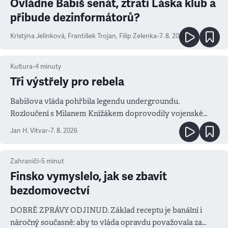
Ovládne Babiš senát, ztratí Láska klub a
přibude dezinformátorů?
Kristýna Jelínková
,
František Trojan
,
Filip Zelenka
•
7. 8. 2026
Kultura
•
4
minuty
Tři výstřely pro rebela
Babišova vláda pohřbila legendu undergroundu.
Rozloučení s Milanem Knížákem doprovodily vojenské
salvy i kritika pokrokářů
Jan H. Vitvar
•
7. 8. 2026
Zahraničí
•
5
minut
Finsko vymyslelo, jak se zbavit
bezdomovectví
DOBRÉ ZPRÁVY ODJINUD. Základ receptu je banální i
náročný současně: aby to vláda opravdu považovala za