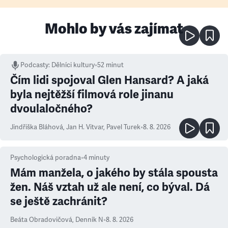
Mohlo by vás zajímat
Podcasty
:
Dělníci kultury
•
52 minut
Čím lidi spojoval Glen Hansard? A jaká
byla nejtěžší filmová role jinanu
dvoulaločného?
Jindřiška Bláhová
,
Jan H. Vitvar
,
Pavel Turek
•
8. 8. 2026
Psychologická poradna
•
4
minuty
Mám manžela, o jakého by stála spousta
žen. Náš vztah už ale není, co býval. Dá
se ještě zachránit?
Beáta Obradovičová
,
Denník N
•
8. 8. 2026