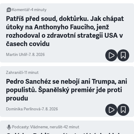
Komentář
•
4
minuty
Patříš před soud, doktůrku. Jak chápat
útoky na Anthonyho Fauciho, jenž
rozhodoval o zdravotní strategii USA v
časech covidu
Martin Uhlíř
•
7. 8. 2026
Zahraničí
•
11
minut
Pedro Sanchéz se nebojí ani Trumpa, ani
populistů. Španělský premiér jde proti
proudu
Dominika Perlínová
•
7. 8. 2026
Podcasty
:
Vládneme, nerušit
•
42 minut