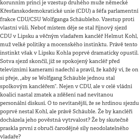
korunním princi je vzestup druhého muže německé
Křesťanskodemokratické unie (CDU) a šéfa parlamentní
frakce CDU/CSU Wolfganga Schäubleho. Vzestup proti
vlastní vůli. Neboť místem děje se stal říjnový sjezd
CDU v Lipsku a věčným vladařem kancléř Helmut Kohl,
muž velké politiky a mocenského instinktu. Právě tento
instinkt však v Lipsku Kohla poprvé dramaticky opustil.
Sotva sjezd skončil, již se spokojený kancléř před
televizními kamerami nadechl a pravil, že každý ví, že on
si přeje, „aby se Wolfgang Schäuble jednou stal
spolkovým kancléřem“. Nejen v CDU, ale v celé vládní
koalici nastal zmatek a zděšení nad nevítanou
personální diskusí. O to nevítanější, že se hrdinou sjezdu
poprvé nestal Kohl, ale právě Schäuble. Že by kancléři
docházela jeho pověstná vytrvalost? Že by skutečně
praskla první z obručí čarodějné síly neodolatelného
vladaře?