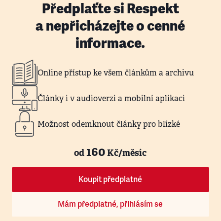
Předplaťte si Respekt
a nepřicházejte o cenné
informace.
Online přístup ke všem článkům a archivu
Články i v audioverzi a mobilní aplikaci
Možnost odemknout články pro blízké
160
od
Kč/měsíc
Koupit předplatné
Mám předplatné, přihlásím se