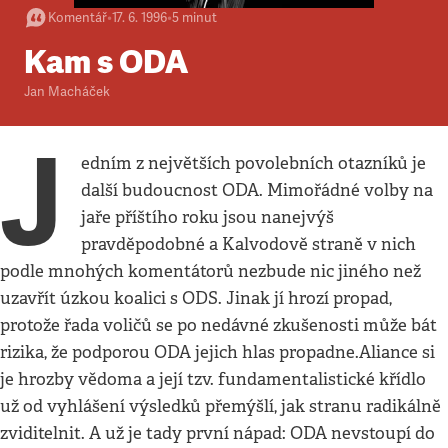
Komentář
•
17. 6. 1996
•
5
minut
Kam s ODA
Jan Macháček
J
edním z největších povolebních otazníků je
další budoucnost ODA. Mimořádné volby na
jaře příštího roku jsou nanejvýš
pravděpodobné a Kalvodově straně v nich
podle mnohých komentátorů nezbude nic jiného než
uzavřít úzkou koalici s ODS. Jinak jí hrozí propad,
protože řada voličů se po nedávné zkušenosti může bát
rizika, že podporou ODA jejich hlas propadne.Aliance si
je hrozby vědoma a její tzv. fundamentalistické křídlo
už od vyhlášení výsledků přemýšlí, jak stranu radikálně
zviditelnit. A už je tady první nápad: ODA nevstoupí do