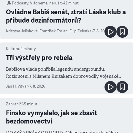
Podcasty
:
Vládneme, nerušit
•
42 minut
Ovládne Babiš senát, ztratí Láska klub a
přibude dezinformátorů?
Kristýna Jelínková
,
František Trojan
,
Filip Zelenka
•
7. 8. 2026
Kultura
•
4
minuty
Tři výstřely pro rebela
Babišova vláda pohřbila legendu undergroundu.
Rozloučení s Milanem Knížákem doprovodily vojenské
salvy i kritika pokrokářů
Jan H. Vitvar
•
7. 8. 2026
Zahraničí
•
5
minut
Finsko vymyslelo, jak se zbavit
bezdomovectví
DOBRÉ ZPRÁVY ODJINUD. Základ receptu je banální i