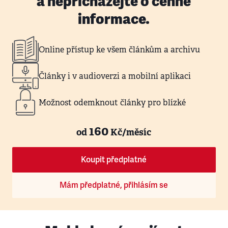
a nepřicházejte o cenné
informace.
Online přístup ke všem článkům a archivu
Články i v audioverzi a mobilní aplikaci
Možnost odemknout články pro blízké
160
od
Kč/měsíc
Koupit předplatné
Mám předplatné, přihlásím se