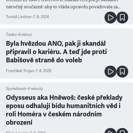
náročný současně: aby to vláda opravdu považovala za
prioritu
Tomáš Lindner
•
7. 8. 2026
Česko
•
6
minut
Byla hvězdou ANO, pak ji skandál
připravil o kariéru. A teď jde proti
Babišově straně do voleb
František Trojan
•
7. 8. 2026
Společnost
•
4
minuty
Odysseus aka Hněwoš: české překlady
eposu odhalují bídu humanitních věd i
roli Homéra v českém národním
obrození