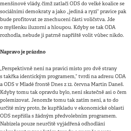
menšinové vlády, čímž zatlačí ODS do velké koalice se
sociálními demokraty a jako „jediná a ryzí“ pravice pak
bude profitovat ze znechucení části voličstva. Jde
o myšlenku iluzorní a hloupou. Kdyby se tak ODA
rozhodla, nebude ji patrně napříště volit vůbec nikdo.
Napravo je prázdno
„Perspektivně není na pravici místo pro dvě strany
s takřka identickým programem,“ tvrdí na adresu ODA
a ODS v Mladé frontě Dnes z 12. června Martin Daneš.
Kdyby tomu tak opravdu bylo, není skutečně asi o čem
polemizovat. Jenomže tomu tak zatím není, a to do
určité míry proto, že kupříkladu v ekonomické oblasti
ODS nepřišla s žádným předvolebním programem.
Nabízela pouze neurčitě vyjádřená odhodlání