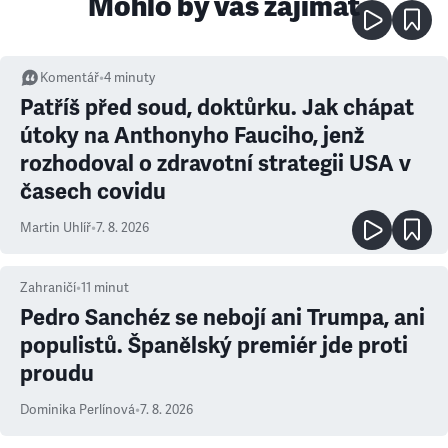
Mohlo by vás zajímat
Komentář
•
4
minuty
Patříš před soud, doktůrku. Jak chápat
útoky na Anthonyho Fauciho, jenž
rozhodoval o zdravotní strategii USA v
časech covidu
Martin Uhlíř
•
7. 8. 2026
Zahraničí
•
11
minut
Pedro Sanchéz se nebojí ani Trumpa, ani
populistů. Španělský premiér jde proti
proudu
Dominika Perlínová
•
7. 8. 2026