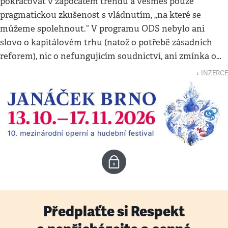
pokračovat v započatém trendu a vesměs pouze
pragmatickou zkušenost s vládnutím, „na které se
můžeme spolehnout.“ V programu ODS nebylo ani
slovo o kapitálovém trhu (natož o potřebě zásadních
reforem), nic o nefungujícím soudnictví, ani zmínka o…
↓ INZERCE
Předplaťte si Respekt