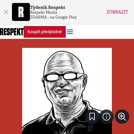
Týdeník Respekt
×
ZOBRAZIT
Respekt Media
ZDARMA - na Google Play
Koupit předplatné