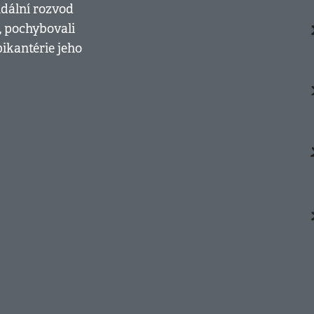
ndální rozvod
 pochybovali
pikantérie jeho