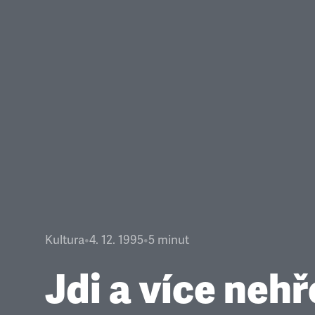
Kultura
•
4. 12. 1995
•
5
minut
Jdi a více nehř