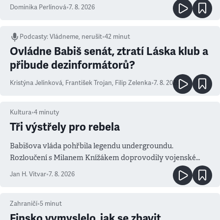
Dominika Perlínová
•
7. 8. 2026
Podcasty
:
Vládneme, nerušit
•
42 minut
Ovládne Babiš senát, ztratí Láska klub a
přibude dezinformátorů?
Kristýna Jelínková
,
František Trojan
,
Filip Zelenka
•
7. 8. 2026
Kultura
•
4
minuty
Tři výstřely pro rebela
Babišova vláda pohřbila legendu undergroundu.
Rozloučení s Milanem Knížákem doprovodily vojenské
salvy i kritika pokrokářů
Jan H. Vitvar
•
7. 8. 2026
Zahraničí
•
5
minut
Finsko vymyslelo, jak se zbavit