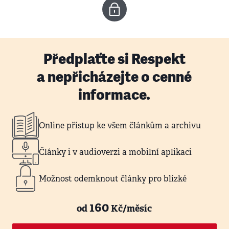
Předplaťte si Respekt
a nepřicházejte o cenné
informace.
Online přístup ke všem článkům a archivu
Články i v audioverzi a mobilní aplikaci
Možnost odemknout články pro blízké
160
od
Kč/měsíc