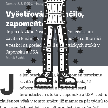
Domov
•
2. 5. 1995
•
3
minuty
Vyšetřování skončilo,
zapomeňte
Je jen otázkou času, kdy fenomén terorismu
zavítá i k nám, tvrdí čeští zpravodajští odborníci
v reakci na poslední sérii teroristických útoků v
Japonsku a USA.
Marek Švehla
J
e jen otázkou času, kdy fenomén terorismu
zavítá i k nám, tvrdí čeští zpravodajští
odborníci v reakci na poslední sérii
teroristických útoků v Japonsku a USA. Jednu
zkušenost však v tomto směru již máme: za pár týdnů to
bude rovných pět let, co na Staroměstském náměstí