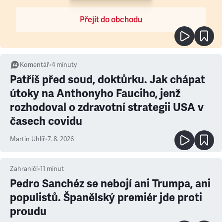
Přejít do obchodu
Komentář
•
4
minuty
Patříš před soud, doktůrku. Jak chápat
útoky na Anthonyho Fauciho, jenž
rozhodoval o zdravotní strategii USA v
časech covidu
Martin Uhlíř
•
7. 8. 2026
Zahraničí
•
11
minut
Pedro Sanchéz se nebojí ani Trumpa, ani
populistů. Španělský premiér jde proti
proudu