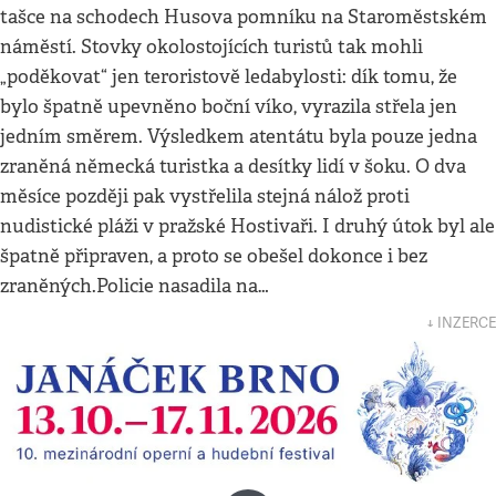
tašce na schodech Husova pomníku na Staroměstském
náměstí. Stovky okolostojících turistů tak mohli
„poděkovat“ jen teroristově ledabylosti: dík tomu, že
bylo špatně upevněno boční víko, vyrazila střela jen
jedním směrem. Výsledkem atentátu byla pouze jedna
zraněná německá turistka a desítky lidí v šoku. O dva
měsíce později pak vystřelila stejná nálož proti
nudistické pláži v pražské Hostivaři. I druhý útok byl ale
špatně připraven, a proto se obešel dokonce i bez
zraněných.Policie nasadila na…
↓ INZERCE