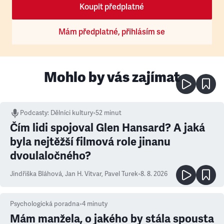
Koupit předplatné
Mám předplatné, přihlásím se
Mohlo by vás zajímat
Podcasty
:
Dělníci kultury
•
52 minut
Čím lidi spojoval Glen Hansard? A jaká
byla nejtěžší filmová role jinanu
dvoulaločného?
Jindřiška Bláhová
,
Jan H. Vitvar
,
Pavel Turek
•
8. 8. 2026
Psychologická poradna
•
4
minuty
Mám manžela, o jakého by stála spousta