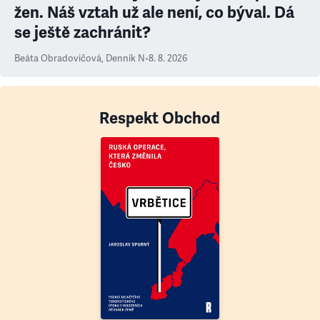
žen. Náš vztah už ale není, co býval. Dá
se ještě zachránit?
Beáta Obradovičová
,
Denník N
•
8. 8. 2026
Respekt Obchod