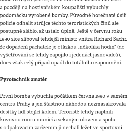
a později na hostivařském koupališti vybuchly
podomácku vyrobené bomby. Původně horečnaté úsilí
policie odhalit strůjce těchto teroristických činů ale
postupně sláblo, až ustalo úplně. Ještě v červnu roku
1990 sice sliboval tehdejší ministr vnitra Richard Sachr,
že dopadení pachatele je otázkou „několika hodin“ (do
vyšetřování se tehdy zapojilo i jedenáct jasnovidců),
dnes však celý případ upadl do totálního zapomnění.
Pyrotechnik amatér
První bomba vybuchla počátkem června 1990 v samém
centru Prahy a jen šťastnou náhodou nezmasakrovala
desítky lidí stojící kolem. Teroristé tehdy naplnili
kovovou rouru municí a sekaným olovem a spolu
s odpalovacím zařízením ji nechali ležet ve sportovní