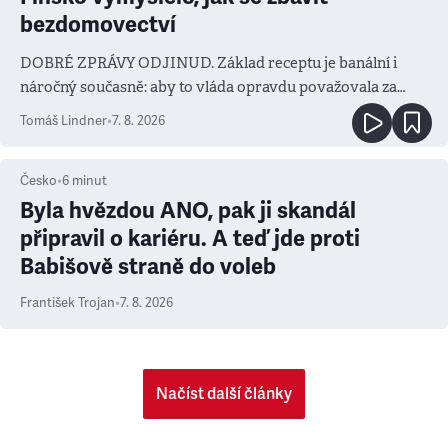
bezdomovectví
DOBRÉ ZPRÁVY ODJINUD. Základ receptu je banální i
náročný současně: aby to vláda opravdu považovala za
prioritu
Tomáš Lindner
•
7. 8. 2026
Česko
•
6
minut
Byla hvězdou ANO, pak ji skandál
připravil o kariéru. A teď jde proti
Babišově straně do voleb
František Trojan
•
7. 8. 2026
Načíst další články