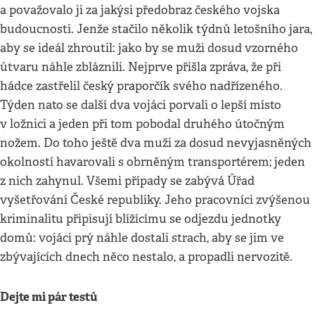
a považovalo ji za jakýsi předobraz českého vojska
budoucnosti. Jenže stačilo několik týdnů letošního jara,
aby se ideál zhroutil: jako by se muži dosud vzorného
útvaru náhle zbláznili. Nejprve přišla zpráva, že při
hádce zastřelil český praporčík svého nadřízeného.
Týden nato se další dva vojáci porvali o lepší místo
v ložnici a jeden při tom pobodal druhého útočným
nožem. Do toho ještě dva muži za dosud nevyjasněných
okolností havarovali s obrněným transportérem; jeden
z nich zahynul. Všemi případy se zabývá Úřad
vyšetřování České republiky. Jeho pracovníci zvýšenou
kriminalitu připisují blížícímu se odjezdu jednotky
domů: vojáci prý náhle dostali strach, aby se jim ve
zbývajících dnech něco nestalo, a propadli nervozitě.
Dejte mi pár testů