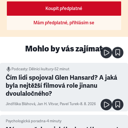
Koupit předplatné
Mám předplatné, přihlásím se
Mohlo by vás zajímat
Podcasty
:
Dělníci kultury
•
52 minut
Čím lidi spojoval Glen Hansard? A jaká
byla nejtěžší filmová role jinanu
dvoulaločného?
Jindřiška Bláhová
,
Jan H. Vitvar
,
Pavel Turek
•
8. 8. 2026
Psychologická poradna
•
4
minuty