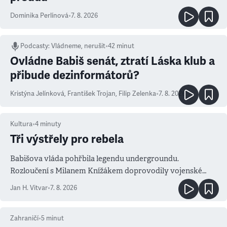
Dominika Perlínová
•
7. 8. 2026
Podcasty
:
Vládneme, nerušit
•
42 minut
Ovládne Babiš senát, ztratí Láska klub a
přibude dezinformátorů?
Kristýna Jelínková
,
František Trojan
,
Filip Zelenka
•
7. 8. 2026
Kultura
•
4
minuty
Tři výstřely pro rebela
Babišova vláda pohřbila legendu undergroundu.
Rozloučení s Milanem Knížákem doprovodily vojenské
salvy i kritika pokrokářů
Jan H. Vitvar
•
7. 8. 2026
Zahraničí
•
5
minut