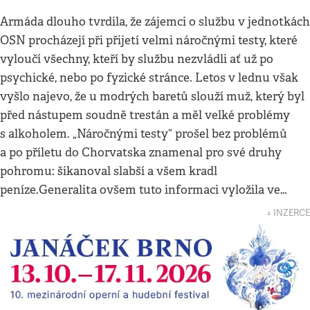
Armáda dlouho tvrdila, že zájemci o službu v jednotkách
OSN procházejí při přijetí velmi náročnými testy, které
vyloučí všechny, kteří by službu nezvládli ať už po
psychické, nebo po fyzické stránce. Letos v lednu však
vyšlo najevo, že u modrých baretů slouží muž, který byl
před nástupem soudně trestán a měl velké problémy
s alkoholem. „Náročnými testy“ prošel bez problémů
a po příletu do Chorvatska znamenal pro své druhy
pohromu: šikanoval slabší a všem kradl
peníze.Generalita ovšem tuto informaci vyložila ve…
↓ INZERCE