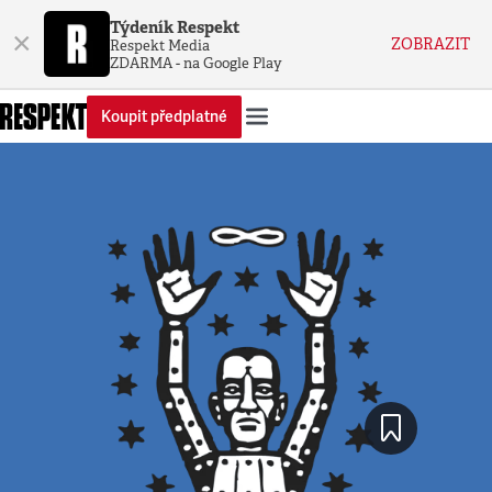
Týdeník Respekt
×
ZOBRAZIT
Respekt Media
ZDARMA - na Google Play
Koupit předplatné