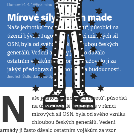
Domov
•
24. 4. 1995
•
5
minut
Mírové síly Czech made
Naše jednotka "modrých baretů", působící na
území bývalé Jugoslávie v rámci mírových sil
OSN, byla od svého vzniku chloubou českých
generálů. Vedení armády ji často dávalo
ostatním vojákům za vzor a považovalo ji za
jakýsi předobraz českého vojska budoucnosti.
Jindřich Šídlo
,
Jaroslav Spurný
N
aše jednotka „modrých baretů“, působící
na území bývalé Jugoslávie v rámci
mírových sil OSN, byla od svého vzniku
chloubou českých generálů. Vedení
armády ji často dávalo ostatním vojákům za vzor