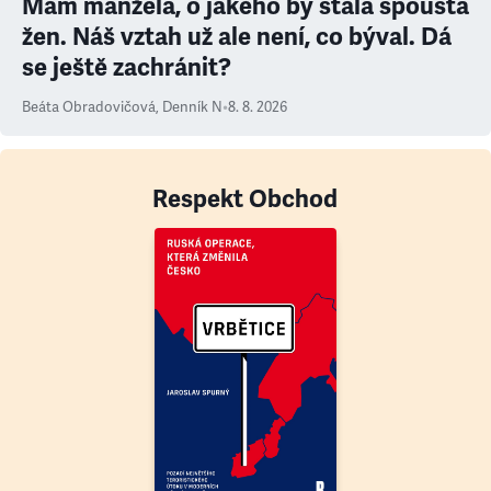
Mám manžela, o jakého by stála spousta
žen. Náš vztah už ale není, co býval. Dá
se ještě zachránit?
Beáta Obradovičová
,
Denník N
•
8. 8. 2026
Respekt Obchod