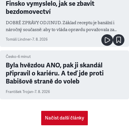
Finsko vymyslelo, jak se zbavit
bezdomovectví
DOBRÉ ZPRÁVY ODJINUD. Základ receptu je banální i
náročný současně: aby to vláda opravdu považovala za
prioritu
Tomáš Lindner
•
7. 8. 2026
Česko
•
6
minut
Byla hvězdou ANO, pak ji skandál
připravil o kariéru. A teď jde proti
Babišově straně do voleb
František Trojan
•
7. 8. 2026
Načíst další články