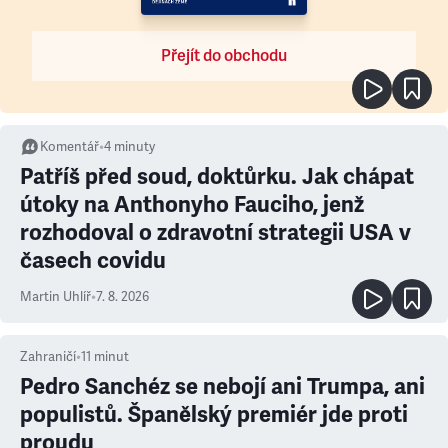
Přejít do obchodu
Komentář
•
4
minuty
Patříš před soud, doktůrku. Jak chápat
útoky na Anthonyho Fauciho, jenž
rozhodoval o zdravotní strategii USA v
časech covidu
Martin Uhlíř
•
7. 8. 2026
Zahraničí
•
11
minut
Pedro Sanchéz se nebojí ani Trumpa, ani
populistů. Španělský premiér jde proti
proudu