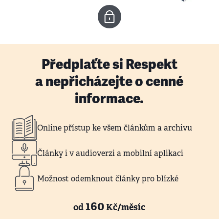
Předplaťte si Respekt
a nepřicházejte o cenné
informace.
Online přístup ke všem článkům a archivu
Články i v audioverzi a mobilní aplikaci
Možnost odemknout články pro blízké
160
od
Kč/měsíc