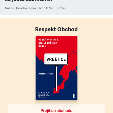
Beáta Obradovičová
,
Denník N
•
8. 8. 2026
Respekt Obchod
Přejít do obchodu