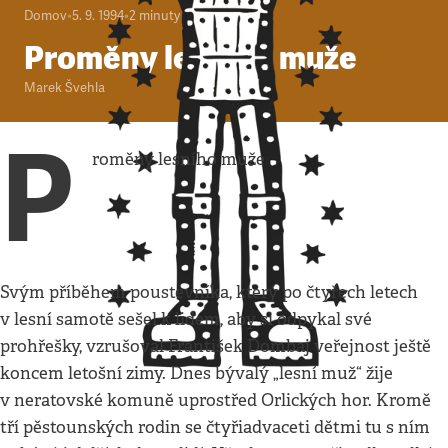
Domov
•
5. 9. 1994
•
2
minuty
Proměny lesního muže
Marek Švehla
P
roměny lesního muže
Svým příběhem poustevníka, který po čtyřech letech
v lesní samotě sešel k lidem, aby si odpykal své
prohřešky, vzrušoval František Dombaj veřejnost ještě
koncem letošní zimy. Dnes bývalý „lesní muž“ žije
v neratovské komuně uprostřed Orlických hor. Kromě
tří pěstounských rodin se čtyřiadvaceti dětmi tu s ním