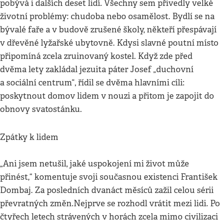
pobývá i dalších deset lidí. Všechny sem přivedly velké
životní problémy: chudoba nebo osamělost. Bydlí se na
bývalé faře a v budově zrušené školy, někteří přespávají
v dřevěné lyžařské ubytovně. Kdysi slavné poutní místo
připomíná zcela zruinovaný kostel. Když zde před
dvěma lety zakládal jezuita páter Josef „duchovní
a sociální centrum“, řídil se dvěma hlavními cíli:
poskytnout domov lidem v nouzi a přitom je zapojit do
obnovy svatostánku.
Zpátky k lidem
„Ani jsem netušil, jaké uspokojení mi život může
přinést,“ komentuje svoji současnou existenci František
Dombaj. Za posledních dvanáct měsíců zažil celou sérii
převratných změn.Nejprve se rozhodl vrátit mezi lidi. Po
čtyřech letech strávených v horách zcela mimo civilizaci