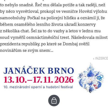
to nebylo snadné. Řeč mu dělala potíže a tak raději, než
by něco vysvětloval, prokopl ve vesničce Hovězí výlohu
samoobsluhy. Počkal na policejní hlídku a oznámil jí, že
během osamělého lesního života ukradl konzervy
z několika chat. Šel za to do vazby a letos v lednu mu
soud vyměřil osmnáctiměsíční trest. Následovala milost
prezidenta republiky, po které se Dombaj svěřil
novinářům se svým snem:…
↓ INZERCE