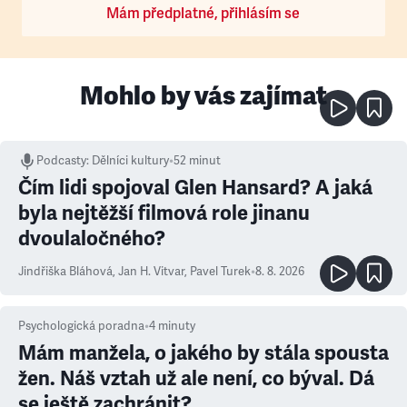
Mám předplatné, přihlásím se
Mohlo by vás zajímat
Podcasty
:
Dělníci kultury
•
52 minut
Čím lidi spojoval Glen Hansard? A jaká
byla nejtěžší filmová role jinanu
dvoulaločného?
Jindřiška Bláhová
,
Jan H. Vitvar
,
Pavel Turek
•
8. 8. 2026
Psychologická poradna
•
4
minuty
Mám manžela, o jakého by stála spousta
žen. Náš vztah už ale není, co býval. Dá
se ještě zachránit?