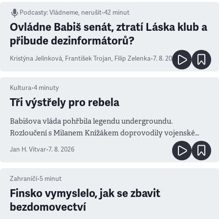
Podcasty
:
Vládneme, nerušit
•
42 minut
Ovládne Babiš senát, ztratí Láska klub a
přibude dezinformátorů?
Kristýna Jelínková
,
František Trojan
,
Filip Zelenka
•
7. 8. 2026
Kultura
•
4
minuty
Tři výstřely pro rebela
Babišova vláda pohřbila legendu undergroundu.
Rozloučení s Milanem Knížákem doprovodily vojenské
salvy i kritika pokrokářů
Jan H. Vitvar
•
7. 8. 2026
Zahraničí
•
5
minut
Finsko vymyslelo, jak se zbavit
bezdomovectví