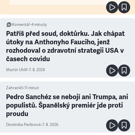
Komentář
•
4
minuty
Patříš před soud, doktůrku. Jak chápat
útoky na Anthonyho Fauciho, jenž
rozhodoval o zdravotní strategii USA v
časech covidu
Martin Uhlíř
•
7. 8. 2026
Zahraničí
•
11
minut
Pedro Sanchéz se nebojí ani Trumpa, ani
populistů. Španělský premiér jde proti
proudu
Dominika Perlínová
•
7. 8. 2026