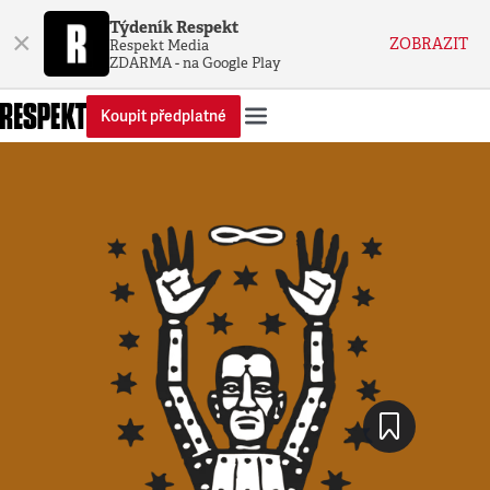
Týdeník Respekt
×
ZOBRAZIT
Respekt Media
ZDARMA - na Google Play
Koupit předplatné