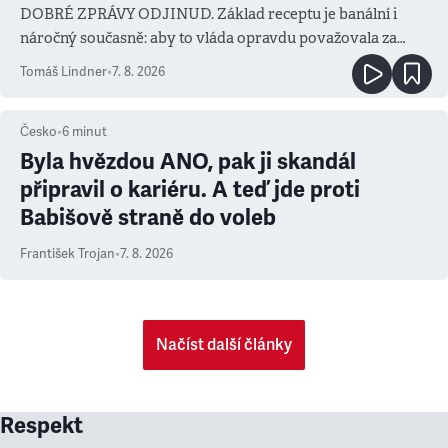
DOBRÉ ZPRÁVY ODJINUD. Základ receptu je banální i
náročný současně: aby to vláda opravdu považovala za
prioritu
Tomáš Lindner
•
7. 8. 2026
Česko
•
6
minut
Byla hvězdou ANO, pak ji skandál
připravil o kariéru. A teď jde proti
Babišově straně do voleb
František Trojan
•
7. 8. 2026
Načíst další články
Respekt