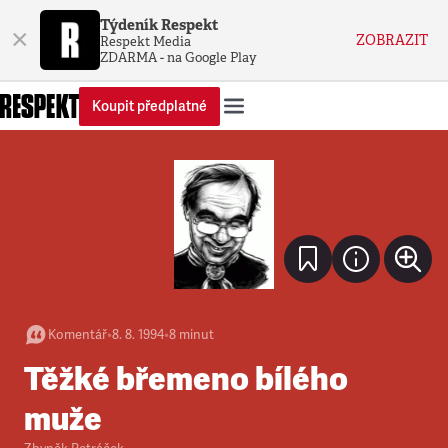
Týdeník Respekt
×
ZOBRAZIT
Respekt Media
ZDARMA - na Google Play
Koupit předplatné
Komentář
•
8. 8. 1994
•
8
minut
Těžké břemeno bílého
muže