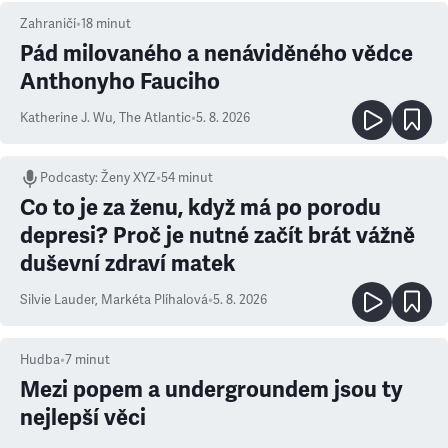
Zahraničí
•
18
minut
Pád milovaného a nenáviděného vědce
Anthonyho Fauciho
Katherine J. Wu
,
The Atlantic
•
5. 8. 2026
Podcasty
:
Ženy XYZ
•
54 minut
Co to je za ženu, když má po porodu
depresi? Proč je nutné začít brát vážně
duševní zdraví matek
Silvie Lauder
,
Markéta Plíhalová
•
5. 8. 2026
Hudba
•
7
minut
Mezi popem a undergroundem jsou ty
nejlepší věci