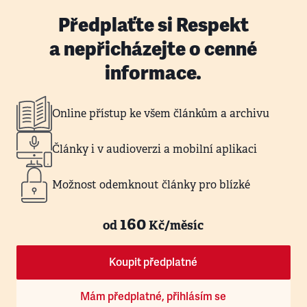
Předplaťte si Respekt
a nepřicházejte o cenné
informace.
Online přístup ke všem článkům a archivu
Články i v audioverzi a mobilní aplikaci
Možnost odemknout články pro blízké
160
od
Kč/měsíc
Koupit předplatné
Mám předplatné, přihlásím se