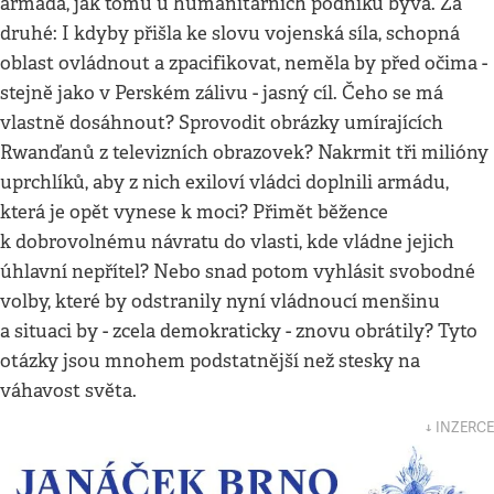
armáda, jak tomu u humanitárních podniků bývá. Za
druhé: I kdyby přišla ke slovu vojenská síla, schopná
oblast ovládnout a zpacifikovat, neměla by před očima -
stejně jako v Perském zálivu - jasný cíl. Čeho se má
vlastně dosáhnout? Sprovodit obrázky umírajících
Rwanďanů z televizních obrazovek? Nakrmit tři milióny
uprchlíků, aby z nich exiloví vládci doplnili armádu,
která je opět vynese k moci? Přimět běžence
k dobrovolnému návratu do vlasti, kde vládne jejich
úhlavní nepřítel? Nebo snad potom vyhlásit svobodné
volby, které by odstranily nyní vládnoucí menšinu
a situaci by - zcela demokraticky - znovu obrátily? Tyto
otázky jsou mnohem podstatnější než stesky na
váhavost světa.
↓ INZERCE