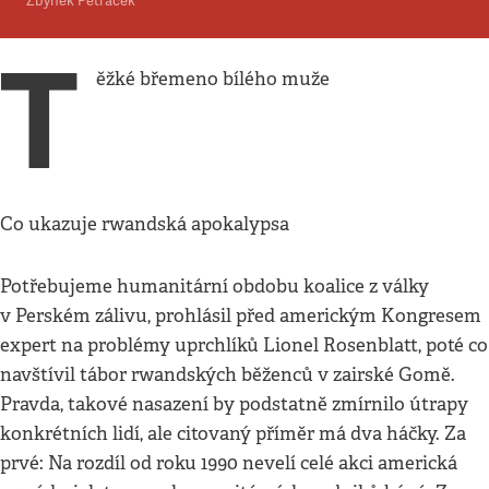
Zbyněk Petráček
T
ěžké břemeno bílého muže
Co ukazuje rwandská apokalypsa
Potřebujeme humanitární obdobu koalice z války
v Perském zálivu, prohlásil před americkým Kongresem
expert na problémy uprchlíků Lionel Rosenblatt, poté co
navštívil tábor rwandských běženců v zairské Gomě.
Pravda, takové nasazení by podstatně zmírnilo útrapy
konkrétních lidí, ale citovaný příměr má dva háčky. Za
prvé: Na rozdíl od roku 1990 nevelí celé akci americká