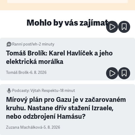
Mohlo by vás zajímat
Ranní postřeh
•
2
minuty
Tomáš Brolík: Karel Havlíček a jeho
elektrická morálka
Tomáš Brolík
•
6. 8. 2026
Podcasty
:
Výtah Respektu
•
18 minut
Mírový plán pro Gazu je v začarovaném
kruhu. Nastane dřív stažení Izraele,
nebo odzbrojení Hamásu?
Zuzana Machálková
•
5. 8. 2026