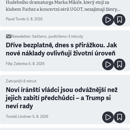
Hudebního dramaturga Marka Mikiče, který stojí za
klubem Fuchs2 a koncertní sérií UGOT, nezajímají žánry,
ale atmosféra
Pavel Turek
•
5. 8. 2026
Newsletter
:
Sečteno, podtrženo
•
3
minuty
Dříve bezplatně, dnes s přirážkou. Jak
nové náklady ovlivňují životní úroveň
Filip Zelenka
•
5. 8. 2026
Zahraničí
•
6
minut
Noví íránští vládci jsou odvážnější než
jejich zabití předchůdci – a Trump si
neví rady
Tomáš Lindner
•
5. 8. 2026