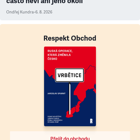
často neví ani jeho okolí
Ondřej Kundra
•
6. 8. 2026
Respekt Obchod
Přejít do obchodu