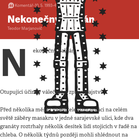
Komentář
•
10. 5. 1993
•
4
minuty
Nekonečný Balkán
Teodor Marjanovič
N
ekonečný Balkán
Otupující účinky válečného zpravodajství
Před několika měsíci viděli televizní diváci na celém
světě záběry masakru v jedné sarajevské ulici, kde dva
granáty roztrhaly několik desítek lidí stojících v řadě na
chleba. O několik týdnů později mohli shlédnout na