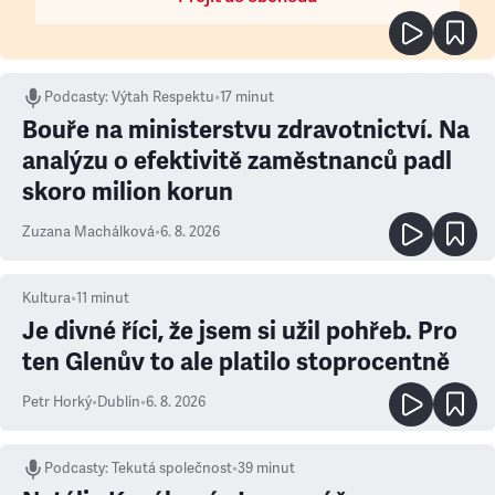
Podcasty
:
Výtah Respektu
•
17 minut
Bouře na ministerstvu zdravotnictví. Na
analýzu o efektivitě zaměstnanců padl
skoro milion korun
Zuzana Machálková
•
6. 8. 2026
Kultura
•
11
minut
Je divné říci, že jsem si užil pohřeb. Pro
ten Glenův to ale platilo stoprocentně
Petr Horký
•
Dublin
•
6. 8. 2026
Podcasty
:
Tekutá společnost
•
39 minut