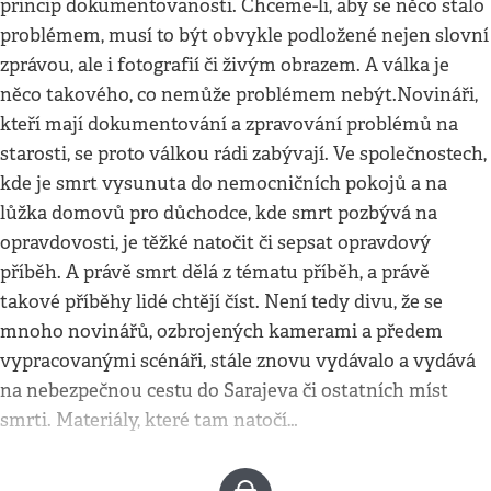
princip dokumentovanosti. Chceme-li, aby se něco stalo
problémem, musí to být obvykle podložené nejen slovní
zprávou, ale i fotografií či živým obrazem. A válka je
něco takového, co nemůže problémem nebýt.Novináři,
kteří mají dokumentování a zpravování problémů na
starosti, se proto válkou rádi zabývají. Ve společnostech,
kde je smrt vysunuta do nemocničních pokojů a na
lůžka domovů pro důchodce, kde smrt pozbývá na
opravdovosti, je těžké natočit či sepsat opravdový
příběh. A právě smrt dělá z tématu příběh, a právě
takové příběhy lidé chtějí číst. Není tedy divu, že se
mnoho novinářů, ozbrojených kamerami a předem
vypracovanými scénáři, stále znovu vydávalo a vydává
na nebezpečnou cestu do Sarajeva či ostatních míst
smrti. Materiály, které tam natočí…