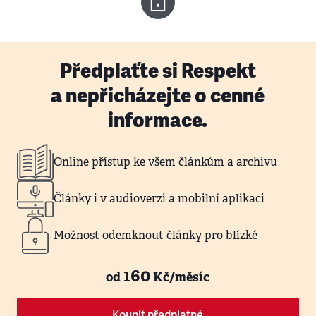
Předplaťte si Respekt
a nepřicházejte o cenné
informace.
Online přístup ke všem článkům a archivu
Články i v audioverzi a mobilní aplikaci
Možnost odemknout články pro blízké
160
od
Kč/měsíc
Koupit předplatné