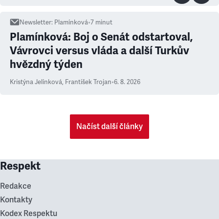
Newsletter
:
Plamínková
•
7
minut
Plamínková: Boj o Senát odstartoval,
Vávrovci versus vláda a další Turkův
hvězdný týden
Kristýna Jelínková
,
František Trojan
•
6. 8. 2026
Načíst další články
Respekt
Redakce
Kontakty
Kodex Respektu