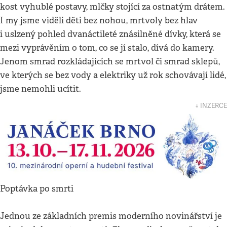
kost vyhublé postavy, mlčky stojící za ostnatým drátem.
I my jsme viděli děti bez nohou, mrtvoly bez hlav
i uslzený pohled dvanáctileté znásilněné dívky, která se
mezi vyprávěním o tom, co se jí stalo, dívá do kamery.
Jenom smrad rozkládajících se mrtvol či smrad sklepů,
ve kterých se bez vody a elektriky už rok schovávají lidé,
jsme nemohli ucítit.
↓ INZERCE
Poptávka po smrti
Jednou ze základních premis moderního novinářství je