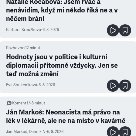
Natálie Kocábová: Jsem rváč a
nenávidím, když mi někdo říká ne a v
něčem brání
Barbora Kroužková
•
6. 8. 2026
Rozhovor
•
12
minut
Hodnoty jsou v politice i kulturní
diplomacii přítomné vždycky. Jen se
teď možná změní
Eva Soukeníková
•
6. 8. 2026
Komentář
•
8
minut
Ján Markoš: Neonacista má právo na
lék v lékárně, ale ne na místo v kavárně
Ján Markoš
,
Denník N
•
6. 8. 2026