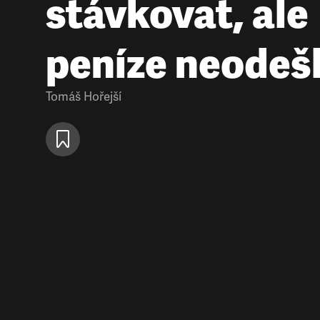
stávkovat, ale
peníze neodeš
Tomáš Hořejší