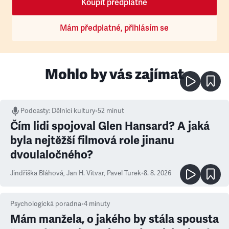
Koupit předplatné
Mám předplatné, přihlásím se
Mohlo by vás zajímat
Podcasty
:
Dělníci kultury
•
52 minut
Čím lidi spojoval Glen Hansard? A jaká
byla nejtěžší filmová role jinanu
dvoulaločného?
Jindřiška Bláhová
,
Jan H. Vitvar
,
Pavel Turek
•
8. 8. 2026
Psychologická poradna
•
4
minuty
Mám manžela, o jakého by stála spousta