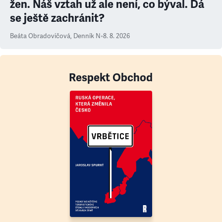
žen. Náš vztah už ale není, co býval. Dá
se ještě zachránit?
Beáta Obradovičová
,
Denník N
•
8. 8. 2026
Respekt Obchod