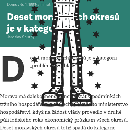
Domov
•
5. 4. 1993
•
5
minut
Deset moravských okresů
je v kategorii
Jaroslav Spurný
D
eset moravských okresů je v kategorii
„problémová oblast“
Morava má daleko menší šanci obstát v podmínkách
tržního hospodářství než Čechy. Zjistilo to ministerstvo
hospodářství, když na žádost vlády provedlo v druhé
půli loňského roku ekonomický průzkum všech okresů.
Deset moravských okresů totiž spadá do kategorie