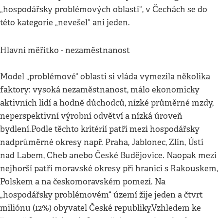
„hospodářsky problémových oblastí“, v Čechách se do
této kategorie „nevešel“ ani jeden.
Hlavní měřítko - nezaměstnanost
Model „problémové“ oblasti si vláda vymezila několika
faktory: vysoká nezaměstnanost, málo ekonomicky
aktivních lidí a hodně důchodců, nízké průměrné mzdy,
neperspektivní výrobní odvětví a nízká úroveň
bydlení.Podle těchto kritérií patří mezi hospodářsky
nadprůměrné okresy např. Praha, Jablonec, Zlín, Ústí
nad Labem, Cheb anebo České Budějovice. Naopak mezi
nejhorší patří moravské okresy při hranici s Rakouskem,
Polskem a na českomoravském pomezí. Na
„hospodářsky problémovém“ území žije jeden a čtvrt
miliónu (12%) obyvatel České republiky.Vzhledem ke