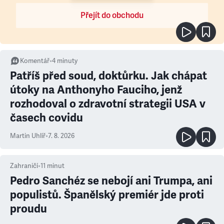
Přejít do obchodu
Komentář
•
4
minuty
Patříš před soud, doktůrku. Jak chápat
útoky na Anthonyho Fauciho, jenž
rozhodoval o zdravotní strategii USA v
časech covidu
Martin Uhlíř
•
7. 8. 2026
Zahraničí
•
11
minut
Pedro Sanchéz se nebojí ani Trumpa, ani
populistů. Španělský premiér jde proti
proudu