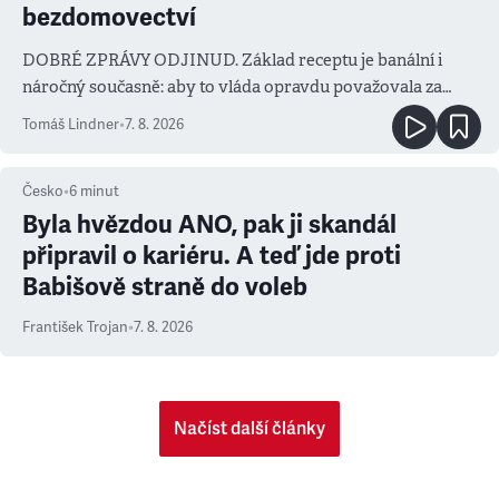
bezdomovectví
DOBRÉ ZPRÁVY ODJINUD. Základ receptu je banální i
náročný současně: aby to vláda opravdu považovala za
prioritu
Tomáš Lindner
•
7. 8. 2026
Česko
•
6
minut
Byla hvězdou ANO, pak ji skandál
připravil o kariéru. A teď jde proti
Babišově straně do voleb
František Trojan
•
7. 8. 2026
Načíst další články