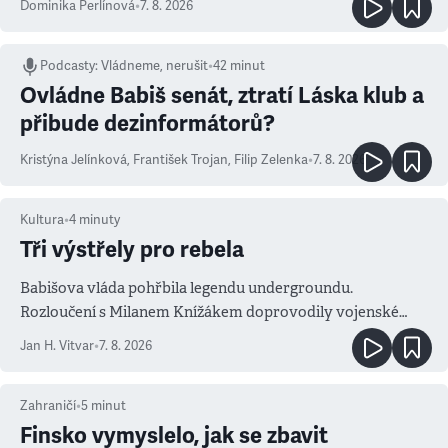
Dominika Perlínová
•
7. 8. 2026
Podcasty
:
Vládneme, nerušit
•
42 minut
Ovládne Babiš senát, ztratí Láska klub a
přibude dezinformátorů?
Kristýna Jelínková
,
František Trojan
,
Filip Zelenka
•
7. 8. 2026
Kultura
•
4
minuty
Tři výstřely pro rebela
Babišova vláda pohřbila legendu undergroundu.
Rozloučení s Milanem Knížákem doprovodily vojenské
salvy i kritika pokrokářů
Jan H. Vitvar
•
7. 8. 2026
Zahraničí
•
5
minut
Finsko vymyslelo, jak se zbavit