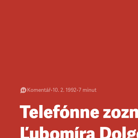
Komentář
•
10. 2. 1992
•
7
minut
Telefónne zoz
Ľubomíra Dolg