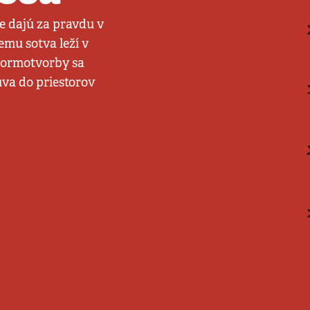
e dajú za pravdu v
emu sotva leží v
 normotvorby sa
úva do priestorov