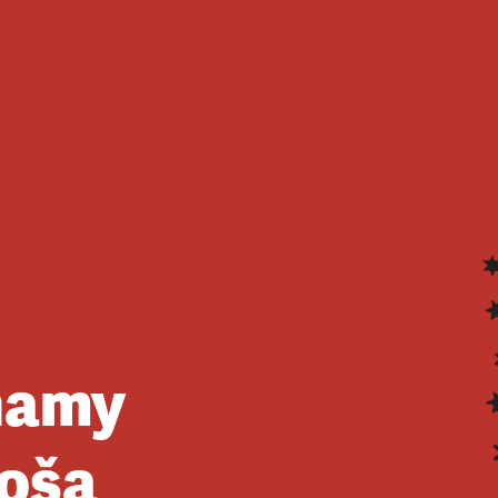
namy
oša