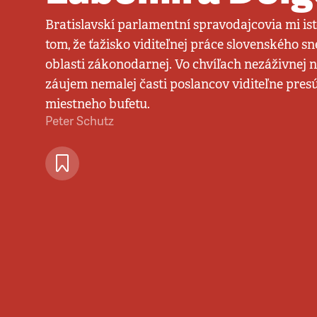
Bratislavskí parlamentní spravodajcovia mi ist
tom, že ťažisko viditeľnej práce slovenského sn
oblasti zákonodarnej. Vo chvíľach nezáživnej
záujem nemalej časti poslancov viditeľne pres
miestneho bufetu.
Peter Schutz