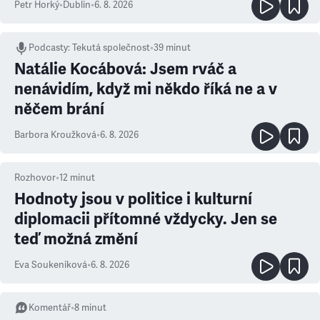
Petr Horký
•
Dublin
•
6. 8. 2026
Podcasty
:
Tekutá společnost
•
39 minut
Natálie Kocábová: Jsem rváč a
nenávidím, když mi někdo říká ne a v
něčem brání
Barbora Kroužková
•
6. 8. 2026
Rozhovor
•
12
minut
Hodnoty jsou v politice i kulturní
diplomacii přítomné vždycky. Jen se
teď možná změní
Eva Soukeníková
•
6. 8. 2026
Komentář
•
8
minut