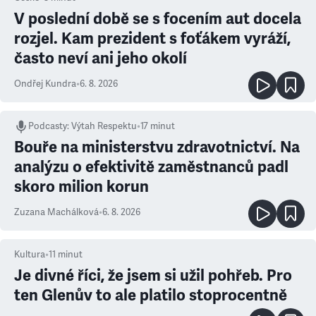
V poslední době se s focením aut docela
rozjel. Kam prezident s foťákem vyráží,
často neví ani jeho okolí
Ondřej Kundra
•
6. 8. 2026
Podcasty
:
Výtah Respektu
•
17 minut
Bouře na ministerstvu zdravotnictví. Na
analýzu o efektivitě zaměstnanců padl
skoro milion korun
Zuzana Machálková
•
6. 8. 2026
Kultura
•
11
minut
Je divné říci, že jsem si užil pohřeb. Pro
ten Glenův to ale platilo stoprocentně