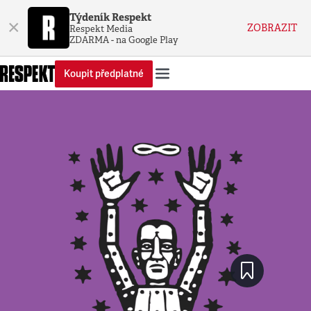
Týdeník Respekt
×
ZOBRAZIT
Respekt Media
ZDARMA - na Google Play
Koupit předplatné