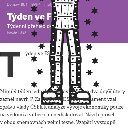
Domov
•
18. 11. 1991
•
4
minuty
Týden ve FS
Týdenní přehled dění ve FS.
István Lékó
T
ýden ve FS
Minulý týden jednaly sněmovny pouze dva dny.V úterý
zazněl návrh P. Zahrádky (ODS), aby parlament vzal
zprávu vlády ČSFR k analýze vývoje ekonomiky pouze
na vědomí a vůbec o ní nediskutoval. Návrh prošel
v obou sněmovnách velmi těsně. Vzápětí vystoupil