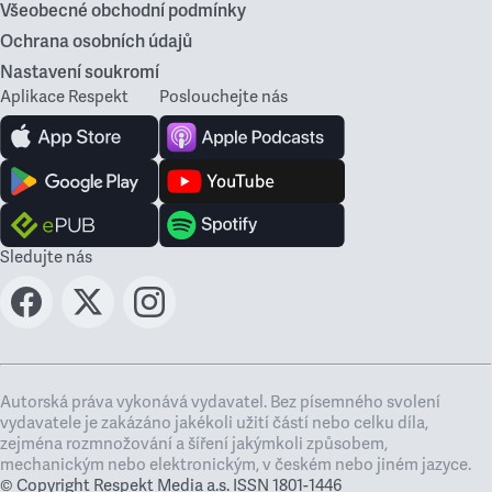
Všeobecné obchodní podmínky
Ochrana osobních údajů
Nastavení soukromí
Aplikace Respekt
Poslouchejte nás
Sledujte nás
Autorská práva vykonává vydavatel. Bez písemného svolení
vydavatele je zakázáno jakékoli užití částí nebo celku díla,
zejména rozmnožování a šíření jakýmkoli způsobem,
mechanickým nebo elektronickým, v českém nebo jiném jazyce.
© Copyright Respekt Media a.s. ISSN 1801-1446