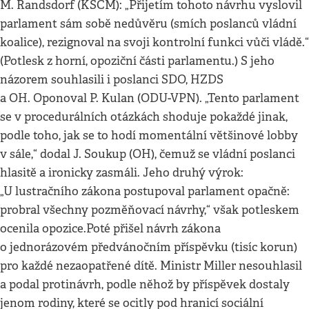
M. Randsdorf (KSČM): „Přijetím tohoto návrhu vyslovil
parlament sám sobě nedůvěru (smích poslanců vládní
koalice), rezignoval na svoji kontrolní funkci vůči vládě.“
(Potlesk z horní, opoziční části parlamentu.) S jeho
názorem souhlasili i poslanci SDO, HZDS
a OH. Oponoval P. Kulan (ODU-VPN). „Tento parlament
se v procedurálních otázkách shoduje pokaždé jinak,
podle toho, jak se to hodí momentální většinové lobby
v sále,“ dodal J. Soukup (OH), čemuž se vládní poslanci
hlasitě a ironicky zasmáli. Jeho druhý výrok:
„U lustračního zákona postupoval parlament opačně:
probral všechny pozměňovací návrhy,“ však potleskem
ocenila opozice.Poté přišel návrh zákona
o jednorázovém předvánočním příspěvku (tisíc korun)
pro každé nezaopatřené dítě. Ministr Miller nesouhlasil
a podal protinávrh, podle něhož by příspěvek dostaly
jenom rodiny, které se ocitly pod hranicí sociální