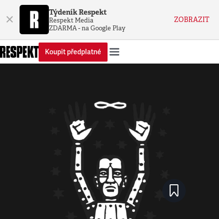
Týdeník Respekt
×
ZOBRAZIT
Respekt Media
ZDARMA - na Google Play
Koupit předplatné