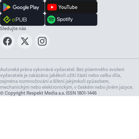
Sledujte nás
Autorská práva vykonává vydavatel. Bez písemného svolení
vydavatele je zakázáno jakékoli užití částí nebo celku díla,
zejména rozmnožování a šíření jakýmkoli způsobem,
mechanickým nebo elektronickým, v českém nebo jiném jazyce.
© Copyright Respekt Media a.s. ISSN 1801-1446