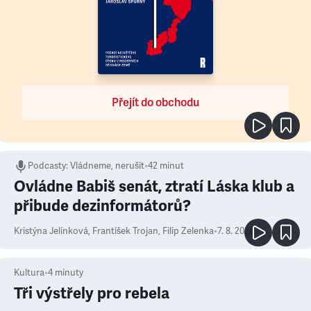
Přejít do obchodu
Podcasty
:
Vládneme, nerušit
•
42 minut
Ovládne Babiš senát, ztratí Láska klub a
přibude dezinformátorů?
Kristýna Jelínková
,
František Trojan
,
Filip Zelenka
•
7. 8. 2026
Kultura
•
4
minuty
Tři výstřely pro rebela