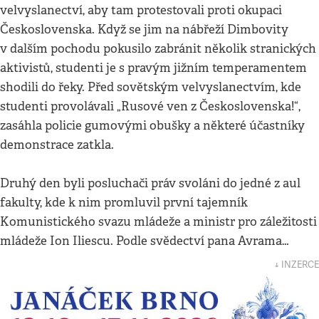
velvyslanectví, aby tam protestovali proti okupaci
Československa. Když se jim na nábřeží Dimbovity
v dalším pochodu pokusilo zabránit několik stranických
aktivistů, studenti je s pravým jižním temperamentem
shodili do řeky. Před sovětským velvyslanectvím, kde
studenti provolávali „Rusové ven z Československa!“,
zasáhla policie gumovými obušky a některé účastníky
demonstrace zatkla.
Druhý den byli posluchači práv svoláni do jedné z aul
fakulty, kde k nim promluvil první tajemník
Komunistického svazu mládeže a ministr pro záležitosti
mládeže Ion Iliescu. Podle svědectví pana Avrama…
↓ INZERCE