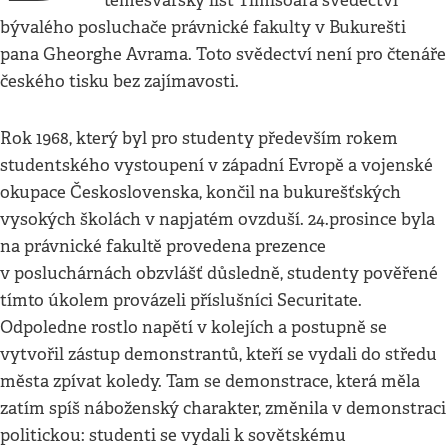
temešvárský list Timisoara svědectví
bývalého posluchače právnické fakulty v Bukurešti
pana Gheorghe Avrama. Toto svědectví není pro čtenáře
českého tisku bez zajímavosti.
Rok 1968, který byl pro studenty především rokem
studentského vystoupení v západní Evropě a vojenské
okupace Československa, končil na bukurešťských
vysokých školách v napjatém ovzduší. 24.prosince byla
na právnické fakultě provedena prezence
v posluchárnách obzvlášť důsledně, studenty pověřené
tímto úkolem provázeli příslušníci Securitate.
Odpoledne rostlo napětí v kolejích a postupně se
vytvořil zástup demonstrantů, kteří se vydali do středu
města zpívat koledy. Tam se demonstrace, která měla
zatím spíš náboženský charakter, změnila v demonstraci
politickou: studenti se vydali k sovětskému