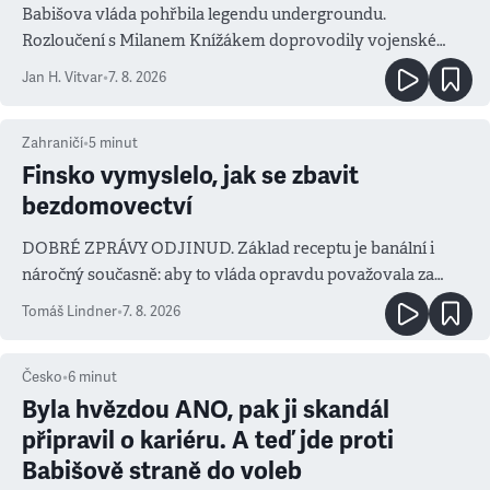
Babišova vláda pohřbila legendu undergroundu.
Rozloučení s Milanem Knížákem doprovodily vojenské
salvy i kritika pokrokářů
Jan H. Vitvar
•
7. 8. 2026
Zahraničí
•
5
minut
Finsko vymyslelo, jak se zbavit
bezdomovectví
DOBRÉ ZPRÁVY ODJINUD. Základ receptu je banální i
náročný současně: aby to vláda opravdu považovala za
prioritu
Tomáš Lindner
•
7. 8. 2026
Česko
•
6
minut
Byla hvězdou ANO, pak ji skandál
připravil o kariéru. A teď jde proti
Babišově straně do voleb