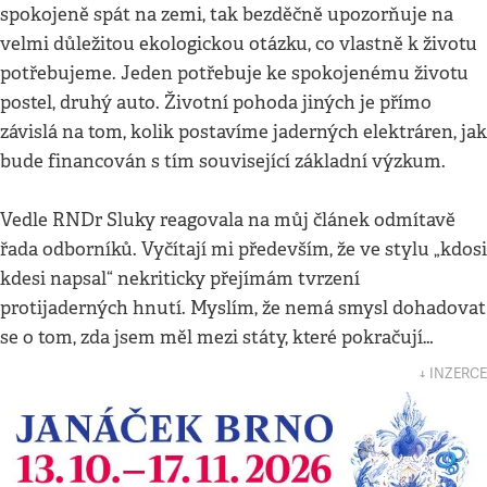
spokojeně spát na zemi, tak bezděčně upozorňuje na
velmi důležitou ekologickou otázku, co vlastně k životu
potřebujeme. Jeden potřebuje ke spokojenému životu
postel, druhý auto. Životní pohoda jiných je přímo
závislá na tom, kolik postavíme jaderných elektráren, jak
bude financován s tím související základní výzkum.
Vedle RNDr Sluky reagovala na můj článek odmítavě
řada odborníků. Vyčítají mi především, že ve stylu „kdosi
kdesi napsal“ nekriticky přejímám tvrzení
protijaderných hnutí. Myslím, že nemá smysl dohadovat
se o tom, zda jsem měl mezi státy, které pokračují…
↓ INZERCE