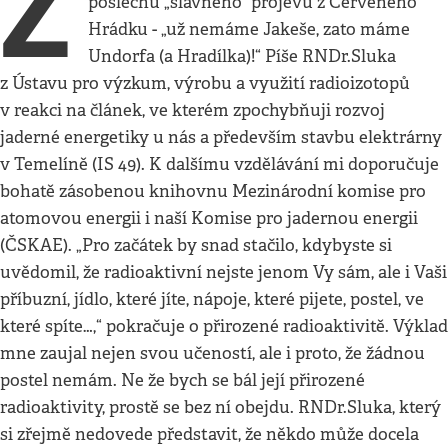
Z
poslechu „slavného“ projevu z Červeného
Hrádku - „už nemáme Jakeše, zato máme
Undorfa (a Hradílka)!“ Píše RNDr.Sluka
z Ústavu pro výzkum, výrobu a využití radioizotopů
v reakci na článek, ve kterém zpochybňuji rozvoj
jaderné energetiky u nás a především stavbu elektrárny
v Temelíně (IS 49). K dalšímu vzdělávání mi doporučuje
bohatě zásobenou knihovnu Mezinárodní komise pro
atomovou energii i naší Komise pro jadernou energii
(ČSKAE). „Pro začátek by snad stačilo, kdybyste si
uvědomil, že radioaktivní nejste jenom Vy sám, ale i Vaši
příbuzní, jídlo, které jíte, nápoje, které pijete, postel, ve
které spíte…,“ pokračuje o přirozené radioaktivitě. Výklad
mne zaujal nejen svou učeností, ale i proto, že žádnou
postel nemám. Ne že bych se bál její přirozené
radioaktivity, prostě se bez ní obejdu. RNDr.Sluka, který
si zřejmě nedovede představit, že někdo může docela