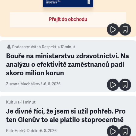
Přejít do obchodu
Podcasty
:
Výtah Respektu
•
17 minut
Bouře na ministerstvu zdravotnictví. Na
analýzu o efektivitě zaměstnanců padl
skoro milion korun
Zuzana Machálková
•
6. 8. 2026
Kultura
•
11
minut
Je divné říci, že jsem si užil pohřeb. Pro
ten Glenův to ale platilo stoprocentně
Petr Horký
•
Dublin
•
6. 8. 2026