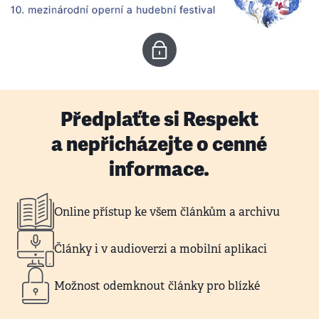
Předplaťte si Respekt
a nepřicházejte o cenné
informace.
Online přístup ke všem článkům a archivu
Články i v audioverzi a mobilní aplikaci
Možnost odemknout články pro blízké