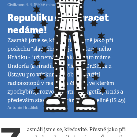
Civilizace
•
4. 4. 1990
•
6
minut
Republiku si rozvracet
nedáme!
Zasmáli jsme se, křečovitě. Přesně jako při
poslechu "slavného" projevu z Červeného
Hrádku - "už nemáme Jakeše, zato máme
Undorfa (a Hradílka)!" Píše RNDr.Sluka z
Ústavu pro výzkum, výrobu a využití
radioizotopů v reakci na článek, ve kterém
zpochybňuji rozvoj jaderné energetiky u nás a
především stavbu elektrárny v Temelíně (IS 49).
Antonín Hradilek
asmáli jsme se, křečovitě. Přesně jako při