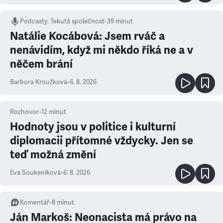
Podcasty
:
Tekutá společnost
•
39 minut
Natálie Kocábová: Jsem rváč a
nenávidím, když mi někdo říká ne a v
něčem brání
Barbora Kroužková
•
6. 8. 2026
Rozhovor
•
12
minut
Hodnoty jsou v politice i kulturní
diplomacii přítomné vždycky. Jen se
teď možná změní
Eva Soukeníková
•
6. 8. 2026
Komentář
•
8
minut
Ján Markoš: Neonacista má právo na