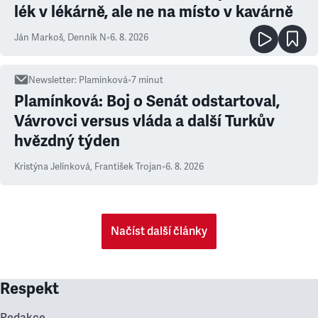
lék v lékárně, ale ne na místo v kavárně
Ján Markoš
,
Denník N
•
6. 8. 2026
Newsletter
:
Plamínková
•
7
minut
Plamínková: Boj o Senát odstartoval,
Vávrovci versus vláda a další Turkův
hvězdný týden
Kristýna Jelínková
,
František Trojan
•
6. 8. 2026
Načíst další články
Respekt